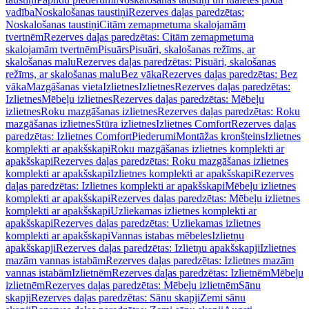
vadība
Noskalošanas taustiņi
Rezerves daļas paredzētas:
Noskalošanas taustiņi
Citām zemapmetuma skalojamām
tvertnēm
Rezerves daļas paredzētas: Citām zemapmetuma
skalojamām tvertnēm
Pisuārs
Pisuāri, skalošanas režīms, ar
skalošanas malu
Rezerves daļas paredzētas: Pisuāri, skalošanas
režīms, ar skalošanas malu
Bez vāka
Rezerves daļas paredzētas: Bez
vāka
Mazgāšanas vieta
Izlietnes
Izlietnes
Rezerves daļas paredzētas:
Izlietnes
Mēbeļu izlietnes
Rezerves daļas paredzētas: Mēbeļu
izlietnes
Roku mazgāšanas izlietnes
Rezerves daļas paredzētas: Roku
mazgāšanas izlietnes
Stūra izlietnes
Izlietnes Comfort
Rezerves daļas
paredzētas: Izlietnes Comfort
Piederumi
Montāžas kronšteins
Izlietnes
komplekti ar apakšskapi
Roku mazgāšanas izlietnes komplekti ar
apakšskapi
Rezerves daļas paredzētas: Roku mazgāšanas izlietnes
komplekti ar apakšskapi
Izlietnes komplekti ar apakšskapi
Rezerves
daļas paredzētas: Izlietnes komplekti ar apakšskapi
Mēbeļu izlietnes
komplekti ar apakšskapi
Rezerves daļas paredzētas: Mēbeļu izlietnes
komplekti ar apakšskapi
Uzliekamas izlietnes komplekti ar
apakšskapi
Rezerves daļas paredzētas: Uzliekamas izlietnes
komplekti ar apakšskapi
Vannas istabas mēbeles
Izlietņu
apakšskapji
Rezerves daļas paredzētas: Izlietņu apakšskapji
Izlietnes
mazām vannas istabām
Rezerves daļas paredzētas: Izlietnes mazām
vannas istabām
Izlietnēm
Rezerves daļas paredzētas: Izlietnēm
Mēbeļu
izlietnēm
Rezerves daļas paredzētas: Mēbeļu izlietnēm
Sānu
skapji
Rezerves daļas paredzētas: Sānu skapji
Zemi sānu