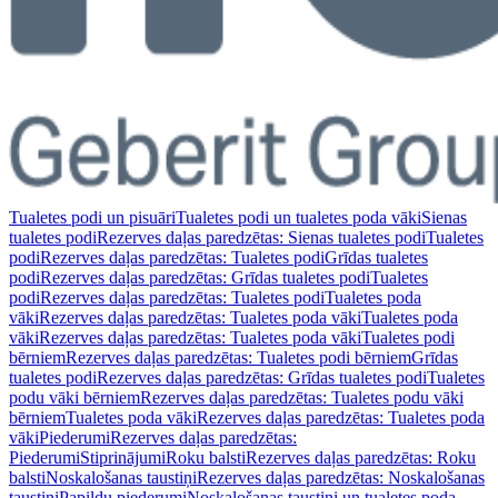
Tualetes podi un pisuāri
Tualetes podi un tualetes poda vāki
Sienas
tualetes podi
Rezerves daļas paredzētas: Sienas tualetes podi
Tualetes
podi
Rezerves daļas paredzētas: Tualetes podi
Grīdas tualetes
podi
Rezerves daļas paredzētas: Grīdas tualetes podi
Tualetes
podi
Rezerves daļas paredzētas: Tualetes podi
Tualetes poda
vāki
Rezerves daļas paredzētas: Tualetes poda vāki
Tualetes poda
vāki
Rezerves daļas paredzētas: Tualetes poda vāki
Tualetes podi
bērniem
Rezerves daļas paredzētas: Tualetes podi bērniem
Grīdas
tualetes podi
Rezerves daļas paredzētas: Grīdas tualetes podi
Tualetes
podu vāki bērniem
Rezerves daļas paredzētas: Tualetes podu vāki
bērniem
Tualetes poda vāki
Rezerves daļas paredzētas: Tualetes poda
vāki
Piederumi
Rezerves daļas paredzētas:
Piederumi
Stiprinājumi
Roku balsti
Rezerves daļas paredzētas: Roku
balsti
Noskalošanas taustiņi
Rezerves daļas paredzētas: Noskalošanas
taustiņi
Papildu piederumi
Noskalošanas taustiņi un tualetes poda