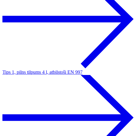
Tips 1, pilns tilpums 4 l, atbilstoši EN 997