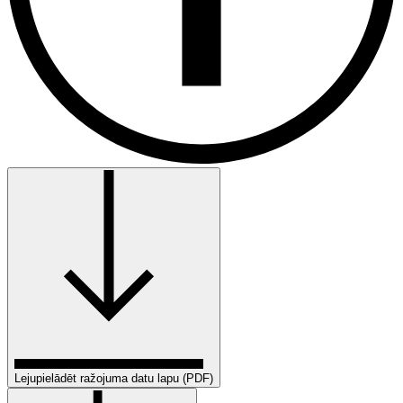
Lejupielādēt ražojuma datu lapu (PDF)