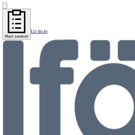
Uz ifo.lv
Mani saraksti