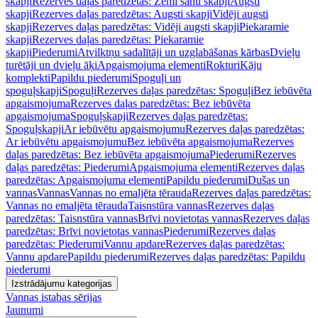
skapji
Rezerves daļas paredzētas: Zemi sānu skapji
Augsti
skapji
Rezerves daļas paredzētas: Augsti skapji
Vidēji augsti
skapji
Rezerves daļas paredzētas: Vidēji augsti skapji
Piekaramie
skapji
Rezerves daļas paredzētas: Piekaramie
skapji
Piederumi
Atvilktņu sadalītāji un uzglabāšanas kārbas
Dvieļu
turētāji un dvieļu āķi
Apgaismojuma elementi
Rokturi
Kāju
komplekti
Papildu piederumi
Spoguļi un
spoguļskapji
Spoguļi
Rezerves daļas paredzētas: Spoguļi
Bez iebūvēta
apgaismojuma
Rezerves daļas paredzētas: Bez iebūvēta
apgaismojuma
Spoguļskapji
Rezerves daļas paredzētas:
Spoguļskapji
Ar iebūvētu apgaismojumu
Rezerves daļas paredzētas:
Ar iebūvētu apgaismojumu
Bez iebūvēta apgaismojuma
Rezerves
daļas paredzētas: Bez iebūvēta apgaismojuma
Piederumi
Rezerves
daļas paredzētas: Piederumi
Apgaismojuma elementi
Rezerves daļas
paredzētas: Apgaismojuma elementi
Papildu piederumi
Dušas un
vannas
Vannas
Vannas no emaljēta tērauda
Rezerves daļas paredzētas:
Vannas no emaljēta tērauda
Taisnstūra vannas
Rezerves daļas
paredzētas: Taisnstūra vannas
Brīvi novietotas vannas
Rezerves daļas
paredzētas: Brīvi novietotas vannas
Piederumi
Rezerves daļas
paredzētas: Piederumi
Vannu apdare
Rezerves daļas paredzētas:
Vannu apdare
Papildu piederumi
Rezerves daļas paredzētas: Papildu
piederumi
Izstrādājumu kategorijas
Vannas istabas sērijas
Jaunumi