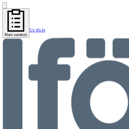
Uz ifo.lv
Mani saraksti