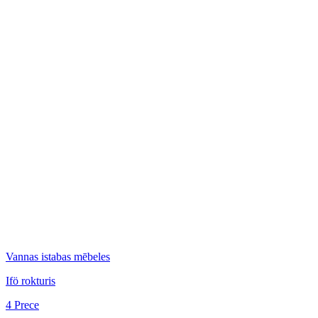
Vannas istabas mēbeles
Ifö rokturis
4 Prece