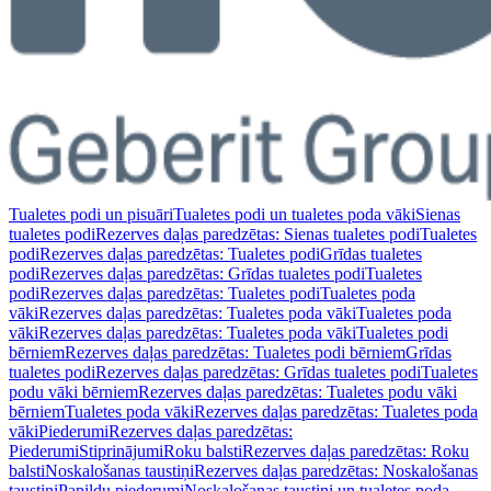
Tualetes podi un pisuāri
Tualetes podi un tualetes poda vāki
Sienas
tualetes podi
Rezerves daļas paredzētas: Sienas tualetes podi
Tualetes
podi
Rezerves daļas paredzētas: Tualetes podi
Grīdas tualetes
podi
Rezerves daļas paredzētas: Grīdas tualetes podi
Tualetes
podi
Rezerves daļas paredzētas: Tualetes podi
Tualetes poda
vāki
Rezerves daļas paredzētas: Tualetes poda vāki
Tualetes poda
vāki
Rezerves daļas paredzētas: Tualetes poda vāki
Tualetes podi
bērniem
Rezerves daļas paredzētas: Tualetes podi bērniem
Grīdas
tualetes podi
Rezerves daļas paredzētas: Grīdas tualetes podi
Tualetes
podu vāki bērniem
Rezerves daļas paredzētas: Tualetes podu vāki
bērniem
Tualetes poda vāki
Rezerves daļas paredzētas: Tualetes poda
vāki
Piederumi
Rezerves daļas paredzētas:
Piederumi
Stiprinājumi
Roku balsti
Rezerves daļas paredzētas: Roku
balsti
Noskalošanas taustiņi
Rezerves daļas paredzētas: Noskalošanas
taustiņi
Papildu piederumi
Noskalošanas taustiņi un tualetes poda