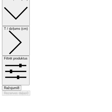
T / dziļums (cm)
Filtrēt produktus
Ražojumi
8
Rezerves daļas
0