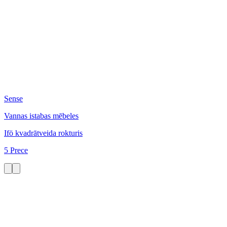
Sense
Vannas istabas mēbeles
Ifö kvadrātveida rokturis
5 Prece