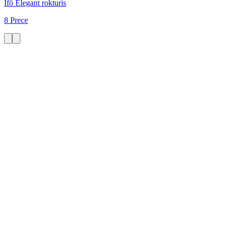
Ifö Elegant rokturis
8 Prece