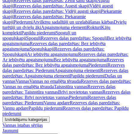
skapji
Rezerves daļas paredzētas: Zemi sānu skapji
Augsti
skapji
Rezerves daļas paredzētas: Augsti skapji
Vidēji augsti
skapji
Rezerves daļas paredzētas: Vidēji augsti skapji
Piekaramie
skapji
Rezerves daļas paredzētas: Piekaramie
skapji
Piederumi
Atvilktņu sadalītāji un uzglabāšanas kārbas
Dvieļu
turētāji un dvieļu āķi
Apgaismojuma elementi
Rokturi
Kāju
komplekti
Papildu piederumi
Spoguļi un
spoguļskapji
Spoguļi
Rezerves daļas paredzētas: Spoguļi
Bez iebūvēta
apgaismojuma
Rezerves daļas paredzētas: Bez iebūvēta
apgaismojuma
Spoguļskapji
Rezerves daļas paredzētas:
Spoguļskapji
Ar iebūvētu apgaismojumu
Rezerves daļas paredzētas:
Ar iebūvētu apgaismojumu
Bez iebūvēta apgaismojuma
Rezerves
daļas paredzētas: Bez iebūvēta apgaismojuma
Piederumi
Rezerves
daļas paredzētas: Piederumi
Apgaismojuma elementi
Rezerves daļas
paredzētas: Apgaismojuma elementi
Papildu piederumi
Dušas un
vannas
Vannas
Vannas no emaljēta tērauda
Rezerves daļas paredzētas:
Vannas no emaljēta tērauda
Taisnstūra vannas
Rezerves daļas
paredzētas: Taisnstūra vannas
Brīvi novietotas vannas
Rezerves daļas
paredzētas: Brīvi novietotas vannas
Piederumi
Rezerves daļas
paredzētas: Piederumi
Vannu apdare
Rezerves daļas paredzētas:
Vannu apdare
Papildu piederumi
Rezerves daļas paredzētas: Papildu
piederumi
Izstrādājumu kategorijas
Vannas istabas sērijas
Jaunumi