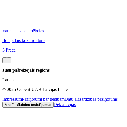
Vannas istabas mēbeles
Ifö apaļais koka rokturis
3 Prece
Jūsu pašreizējais reģions
Latvija
©
2026
Geberit UAB Latvijas filiāle
Impressum
Paziņojumi par tiesībām
Datu aizsardzības paziņojums
Deklarācijas
Mainīt sīkdatņu iestatījumus