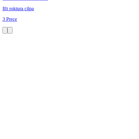
Ifö roktura cilpa
3 Prece