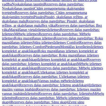
vadība
Noskalošanas taustiņi
Rezerves daļas paredzētas:
Noskalošanas taustiņi
Citām zemapmetuma skalojamām
tvertnēm
Rezerves daļas paredzētas: Citām zemapmetuma
skalojamām tvertnēm
Pisuārs
Pisuāri, skalošanas režīms, ar
skalošanas malu
Rezerves daļas paredzētas: Pisuāri, skalošanas
režīms, ar skalošanas malu
Bez vāka
Rezerves daļas paredzētas: Bez
vāka
Mazgāšanas vieta
Izlietnes
Izlietnes
Rezerves daļas paredzētas:
Izlietnes
Mēbeļu izlietnes
Rezerves daļas paredzētas: Mēbeļu
izlietnes
Roku mazgāšanas izlietnes
Rezerves daļas paredzētas: Roku
mazgāšanas izlietnes
Stūra izlietnes
Izlietnes Comfort
Rezerves daļas
paredzētas: Izlietnes Comfort
Piederumi
Montāžas kronšteins
Izlietnes
komplekti ar apakšskapi
Roku mazgāšanas izlietnes komplekti ar
apakšskapi
Rezerves daļas paredzētas: Roku mazgāšanas izlietnes
komplekti ar apakšskapi
Izlietnes komplekti ar apakšskapi
Rezerves
daļas paredzētas: Izlietnes komplekti ar apakšskapi
Mēbeļu izlietnes
komplekti ar apakšskapi
Rezerves daļas paredzētas: Mēbeļu izlietnes
komplekti ar apakšskapi
Uzliekamas izlietnes komplekti ar
apakšskapi
Rezerves daļas paredzētas: Uzliekamas izlietnes
komplekti ar apakšskapi
Vannas istabas mēbeles
Izlietņu
apakšskapji
Rezerves daļas paredzētas: Izlietņu apakšskapji
Izlietnes
mazām vannas istabām
Rezerves daļas paredzētas: Izlietnes mazām
vannas istabām
Izlietnēm
Rezerves daļas paredzētas: Izlietnēm
Mēbeļu
izlietnēm
Rezerves daļas paredzētas: Mēbeļu izlietnēm
Sānu
skapji
Rezerves daļas paredzētas: Sānu skapji
Zemi sānu