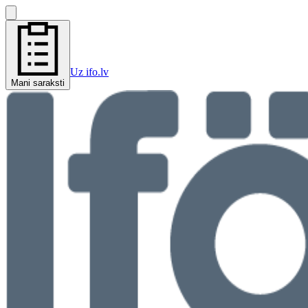
Uz ifo.lv
Mani saraksti