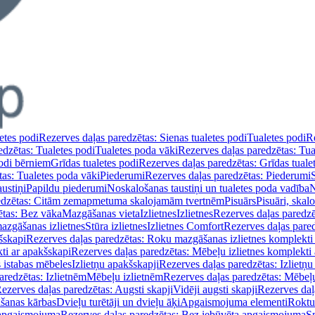
etes podi
Rezerves daļas paredzētas: Sienas tualetes podi
Tualetes podi
Re
edzētas: Tualetes podi
Tualetes poda vāki
Rezerves daļas paredzētas: Tua
podi bērniem
Grīdas tualetes podi
Rezerves daļas paredzētas: Grīdas tuale
tas: Tualetes poda vāki
Piederumi
Rezerves daļas paredzētas: Piederumi
ustiņi
Papildu piederumi
Noskalošanas taustiņi un tualetes poda vadība
N
redzētas: Citām zemapmetuma skalojamām tvertnēm
Pisuārs
Pisuāri, skal
ētas: Bez vāka
Mazgāšanas vieta
Izlietnes
Izlietnes
Rezerves daļas paredzēt
azgāšanas izlietnes
Stūra izlietnes
Izlietnes Comfort
Rezerves daļas pared
šskapi
Rezerves daļas paredzētas: Roku mazgāšanas izlietnes komplekti
ti ar apakšskapi
Rezerves daļas paredzētas: Mēbeļu izlietnes komplekti
 istabas mēbeles
Izlietņu apakšskapji
Rezerves daļas paredzētas: Izlietņu
aredzētas: Izlietnēm
Mēbeļu izlietnēm
Rezerves daļas paredzētas: Mēbeļu
ezerves daļas paredzētas: Augsti skapji
Vidēji augsti skapji
Rezerves daļa
āšanas kārbas
Dvieļu turētāji un dvieļu āķi
Apgaismojuma elementi
Roktu
 apgaismojuma
Rezerves daļas paredzētas: Bez iebūvēta apgaismojuma
S