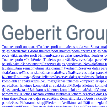
Tualetes podi un pisuāri
Tualetes podi un tualetes poda vāki
Sienas tual
daļas paredzētas: Grīdas tualetes podi
Tualetes podi
Rezerves daļas par
poda vāki
Tualetes podi bērniem
Rezerves daļas paredzētas: Tualetes 
Tualetes podu vāki bērniem
Tualetes poda vāki
Rezerves daļas paredzē
balsti
Noskalošanas taustiņi
Rezerves daļas paredzētas: Noskalošanas ta
taustiņi
Citām zemapmetuma skalojamām tvertnēm
Rezerves daļas pa
skalošanas režīms, ar skalošanas malu
Bez vāka
Rezerves daļas paredz
izlietnes
Roku mazgāšanas izlietnes
Rezerves daļas paredzētas: Roku m
komplekti ar apakšskapi
Roku mazgāšanas izlietnes komplekti ar apak
paredzētas: Izlietnes komplekti ar apakšskapi
Mēbeļu izlietnes komplek
daļas paredzētas: Uzliekamas izlietnes komplekti ar apakšskapi
Vannas
paredzētas: Izlietnes mazām vannas istabām
Izlietnēm
Rezerves daļas p
sānu skapji
Rezerves daļas paredzētas: Zemi sānu skapji
Augsti skapji
R
paredzētas: Piekaramie skapji
Piederumi
Atvilktņu sadalītāji un uzglab
spoguļskapji
Spoguļi
Rezerves daļas paredzētas: Spoguļi
Bez iebūvēta