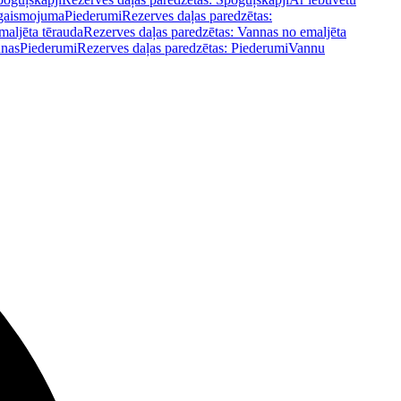
pgaismojuma
Piederumi
Rezerves daļas paredzētas:
maljēta tērauda
Rezerves daļas paredzētas: Vannas no emaljēta
nnas
Piederumi
Rezerves daļas paredzētas: Piederumi
Vannu