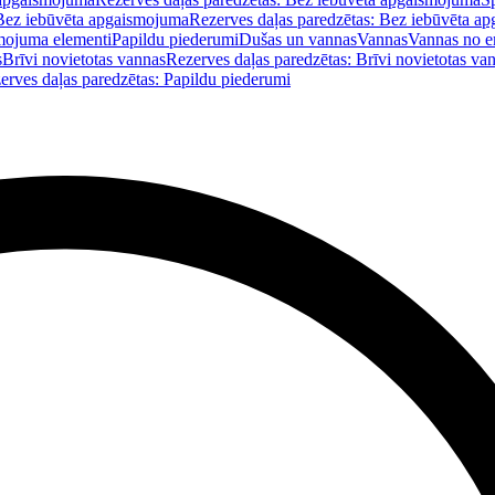
Bez iebūvēta apgaismojuma
Rezerves daļas paredzētas: Bez iebūvēta a
mojuma elementi
Papildu piederumi
Dušas un vannas
Vannas
Vannas no e
s
Brīvi novietotas vannas
Rezerves daļas paredzētas: Brīvi novietotas va
erves daļas paredzētas: Papildu piederumi