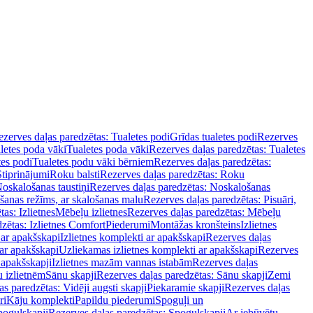
zerves daļas paredzētas: Tualetes podi
Grīdas tualetes podi
Rezerves
letes poda vāki
Tualetes poda vāki
Rezerves daļas paredzētas: Tualetes
tes podi
Tualetes podu vāki bērniem
Rezerves daļas paredzētas:
Stiprinājumi
Roku balsti
Rezerves daļas paredzētas: Roku
oskalošanas taustiņi
Rezerves daļas paredzētas: Noskalošanas
ošanas režīms, ar skalošanas malu
Rezerves daļas paredzētas: Pisuāri,
as: Izlietnes
Mēbeļu izlietnes
Rezerves daļas paredzētas: Mēbeļu
zētas: Izlietnes Comfort
Piederumi
Montāžas kronšteins
Izlietnes
 ar apakšskapi
Izlietnes komplekti ar apakšskapi
Rezerves daļas
 ar apakšskapi
Uzliekamas izlietnes komplekti ar apakšskapi
Rezerves
 apakšskapji
Izlietnes mazām vannas istabām
Rezerves daļas
 izlietnēm
Sānu skapji
Rezerves daļas paredzētas: Sānu skapji
Zemi
s paredzētas: Vidēji augsti skapji
Piekaramie skapji
Rezerves daļas
ri
Kāju komplekti
Papildu piederumi
Spoguļi un
poguļskapji
Rezerves daļas paredzētas: Spoguļskapji
Ar iebūvētu