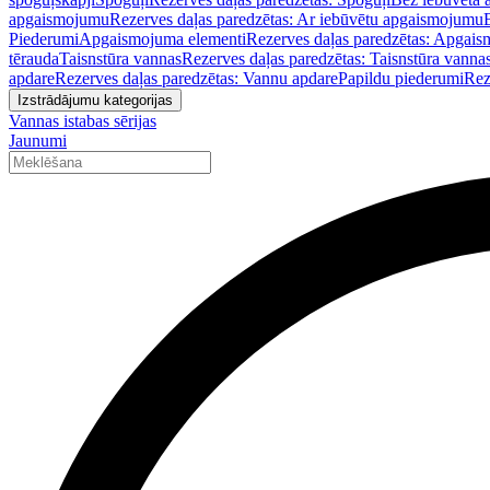
apgaismojumu
Rezerves daļas paredzētas: Ar iebūvētu apgaismojumu
Piederumi
Apgaismojuma elementi
Rezerves daļas paredzētas: Apgais
tērauda
Taisnstūra vannas
Rezerves daļas paredzētas: Taisnstūra vanna
apdare
Rezerves daļas paredzētas: Vannu apdare
Papildu piederumi
Rez
Izstrādājumu kategorijas
Vannas istabas sērijas
Jaunumi