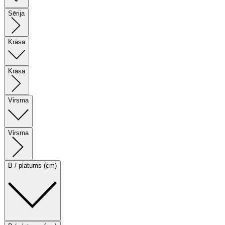
Sērija
Krāsa
Krāsa
Virsma
Virsma
B / platums (cm)