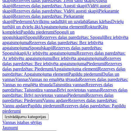
skapji
Rezerves daļas paredzētas: Zemi sānu skapji
Augsti
skapji
Rezerves daļas paredzētas: Augsti skapji
Vidēji augsti
skapji
Rezerves daļas paredzētas: Vidēji augsti skapji
Piekaramie
skapji
Rezerves daļas paredzētas: Piekaramie
skapji
Piederumi
Atvilktņu sadalītāji un uzglabāšanas kārbas
Dvieļu
turētāji un dvieļu āķi
Apgaismojuma elementi
Rokturi
Kāju
komplekti
Papildu piederumi
Spoguļi un
spoguļskapji
Spoguļi
Rezerves daļas paredzētas: Spoguļi
Bez iebūvēta
apgaismojuma
Rezerves daļas paredzētas: Bez iebūvēta
apgaismojuma
Spoguļskapji
Rezerves daļas paredzētas:
Spoguļskapji
Ar iebūvētu apgaismojumu
Rezerves daļas paredzētas:
Ar iebūvētu apgaismojumu
Bez iebūvēta apgaismojuma
Rezerves
daļas paredzētas: Bez iebūvēta apgaismojuma
Piederumi
Rezerves
daļas paredzētas: Piederumi
Apgaismojuma elementi
Rezerves daļas
paredzētas: Apgaismojuma elementi
Papildu piederumi
Dušas un
vannas
Vannas
Vannas no emaljēta tērauda
Rezerves daļas paredzētas:
Vannas no emaljēta tērauda
Taisnstūra vannas
Rezerves daļas
paredzētas: Taisnstūra vannas
Brīvi novietotas vannas
Rezerves daļas
paredzētas: Brīvi novietotas vannas
Piederumi
Rezerves daļas
paredzētas: Piederumi
Vannu apdare
Rezerves daļas paredzētas:
Vannu apdare
Papildu piederumi
Rezerves daļas paredzētas: Papildu
piederumi
Izstrādājumu kategorijas
Vannas istabas sērijas
Jaunumi