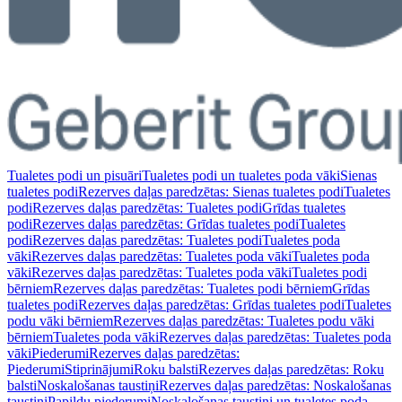
Tualetes podi un pisuāri
Tualetes podi un tualetes poda vāki
Sienas
tualetes podi
Rezerves daļas paredzētas: Sienas tualetes podi
Tualetes
podi
Rezerves daļas paredzētas: Tualetes podi
Grīdas tualetes
podi
Rezerves daļas paredzētas: Grīdas tualetes podi
Tualetes
podi
Rezerves daļas paredzētas: Tualetes podi
Tualetes poda
vāki
Rezerves daļas paredzētas: Tualetes poda vāki
Tualetes poda
vāki
Rezerves daļas paredzētas: Tualetes poda vāki
Tualetes podi
bērniem
Rezerves daļas paredzētas: Tualetes podi bērniem
Grīdas
tualetes podi
Rezerves daļas paredzētas: Grīdas tualetes podi
Tualetes
podu vāki bērniem
Rezerves daļas paredzētas: Tualetes podu vāki
bērniem
Tualetes poda vāki
Rezerves daļas paredzētas: Tualetes poda
vāki
Piederumi
Rezerves daļas paredzētas:
Piederumi
Stiprinājumi
Roku balsti
Rezerves daļas paredzētas: Roku
balsti
Noskalošanas taustiņi
Rezerves daļas paredzētas: Noskalošanas
taustiņi
Papildu piederumi
Noskalošanas taustiņi un tualetes poda