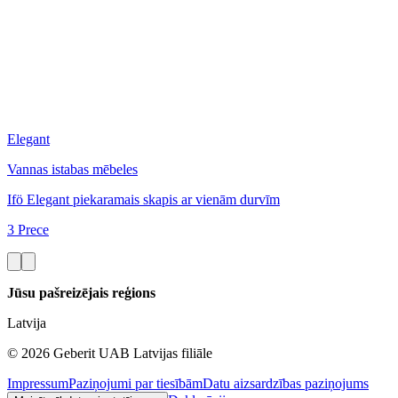
Elegant
Vannas istabas mēbeles
Ifö Elegant piekaramais skapis ar vienām durvīm
3 Prece
Jūsu pašreizējais reģions
Latvija
©
2026
Geberit UAB Latvijas filiāle
Impressum
Paziņojumi par tiesībām
Datu aizsardzības paziņojums