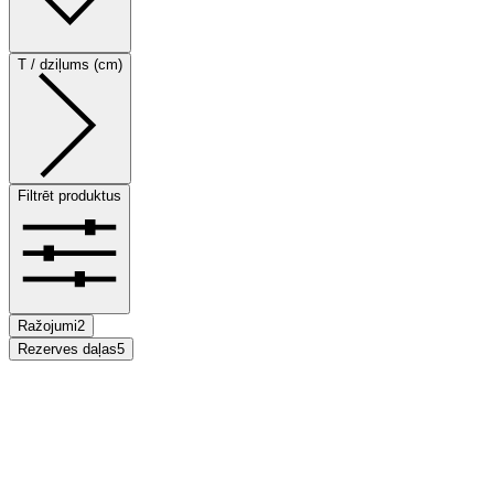
T / dziļums (cm)
Filtrēt produktus
Ražojumi
2
Rezerves daļas
5