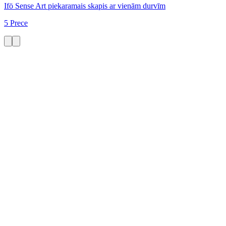
Ifö Sense Art piekaramais skapis ar vienām durvīm
5 Prece