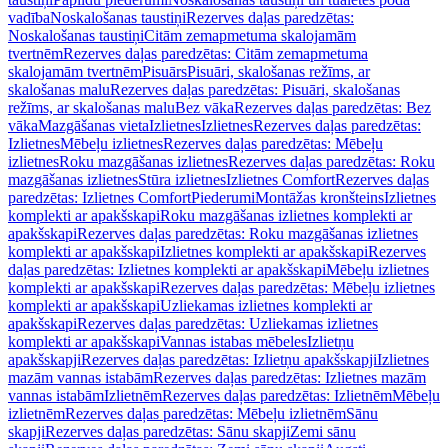
vadība
Noskalošanas taustiņi
Rezerves daļas paredzētas:
Noskalošanas taustiņi
Citām zemapmetuma skalojamām
tvertnēm
Rezerves daļas paredzētas: Citām zemapmetuma
skalojamām tvertnēm
Pisuārs
Pisuāri, skalošanas režīms, ar
skalošanas malu
Rezerves daļas paredzētas: Pisuāri, skalošanas
režīms, ar skalošanas malu
Bez vāka
Rezerves daļas paredzētas: Bez
vāka
Mazgāšanas vieta
Izlietnes
Izlietnes
Rezerves daļas paredzētas:
Izlietnes
Mēbeļu izlietnes
Rezerves daļas paredzētas: Mēbeļu
izlietnes
Roku mazgāšanas izlietnes
Rezerves daļas paredzētas: Roku
mazgāšanas izlietnes
Stūra izlietnes
Izlietnes Comfort
Rezerves daļas
paredzētas: Izlietnes Comfort
Piederumi
Montāžas kronšteins
Izlietnes
komplekti ar apakšskapi
Roku mazgāšanas izlietnes komplekti ar
apakšskapi
Rezerves daļas paredzētas: Roku mazgāšanas izlietnes
komplekti ar apakšskapi
Izlietnes komplekti ar apakšskapi
Rezerves
daļas paredzētas: Izlietnes komplekti ar apakšskapi
Mēbeļu izlietnes
komplekti ar apakšskapi
Rezerves daļas paredzētas: Mēbeļu izlietnes
komplekti ar apakšskapi
Uzliekamas izlietnes komplekti ar
apakšskapi
Rezerves daļas paredzētas: Uzliekamas izlietnes
komplekti ar apakšskapi
Vannas istabas mēbeles
Izlietņu
apakšskapji
Rezerves daļas paredzētas: Izlietņu apakšskapji
Izlietnes
mazām vannas istabām
Rezerves daļas paredzētas: Izlietnes mazām
vannas istabām
Izlietnēm
Rezerves daļas paredzētas: Izlietnēm
Mēbeļu
izlietnēm
Rezerves daļas paredzētas: Mēbeļu izlietnēm
Sānu
skapji
Rezerves daļas paredzētas: Sānu skapji
Zemi sānu