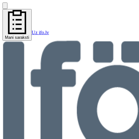
Uz ifo.lv
Mani saraksti