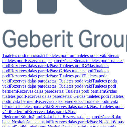
Tualetes podi un pisuāri
Tualetes podi un tualetes poda vāki
Sienas
tualetes podi
Rezerves daļas paredzētas: Sienas tualetes podi
Tualetes
podi
Rezerves daļas paredzētas: Tualetes podi
Grīdas tualetes
podi
Rezerves daļas paredzētas: Grīdas tualetes podi
Tualetes
podi
Rezerves daļas paredzētas: Tualetes podi
Tualetes poda
vāki
Rezerves daļas paredzētas: Tualetes poda vāki
Tualetes poda
vāki
Rezerves daļas paredzētas: Tualetes poda vāki
Tualetes podi
bērniem
Rezerves daļas paredzētas: Tualetes podi bērniem
Grīdas
tualetes podi
Rezerves daļas paredzētas: Grīdas tualetes podi
Tualetes
podu vāki bērniem
Rezerves daļas paredzētas: Tualetes podu vāki
bērniem
Tualetes poda vāki
Rezerves daļas paredzētas: Tualetes poda
vāki
Piederumi
Rezerves daļas paredzētas:
Piederumi
Stiprinājumi
Roku balsti
Rezerves daļas paredzētas: Roku
balsti
Noskalošanas taustiņi
Rezerves daļas paredzētas: Noskalošanas
taustiņi
Papildu piederumi
Noskalošanas taustiņi un tualetes poda