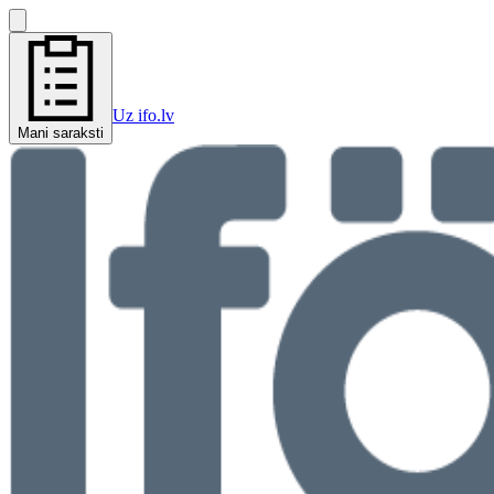
Uz ifo.lv
Mani saraksti