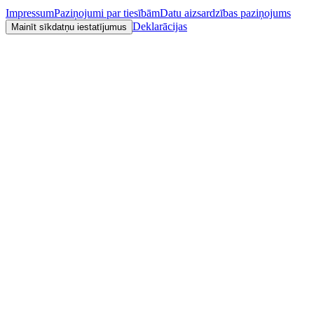
Impressum
Paziņojumi par tiesībām
Datu aizsardzības paziņojums
Deklarācijas
Mainīt sīkdatņu iestatījumus