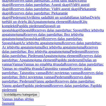
skapji
Rezerves daļas paredzētas: Zemi sānu skapji
Augsti
skapji
Rezerves daļas paredzētas: Augsti skapji
Vidēji augsti
skapji
Rezerves daļas paredzētas: Vidēji augsti skapji
Piekaramie
skapji
Rezerves daļas paredzētas: Piekaramie
skapji
Piederumi
Atvilktņu sadalītāji un uzglabāšanas kārbas
Dvieļu
turētāji un dvieļu āķi
Apgaismojuma elementi
Rokturi
Kāju
komplekti
Papildu piederumi
Spoguļi un
spoguļskapji
Spoguļi
Rezerves daļas paredzētas: Spoguļi
Bez iebūvēta
apgaismojuma
Rezerves daļas paredzētas: Bez iebūvēta
apgaismojuma
Spoguļskapji
Rezerves daļas paredzētas:
Spoguļskapji
Ar iebūvētu apgaismojumu
Rezerves daļas paredzētas:
Ar iebūvētu apgaismojumu
Bez iebūvēta apgaismojuma
Rezerves
daļas paredzētas: Bez iebūvēta apgaismojuma
Piederumi
Rezerves
daļas paredzētas: Piederumi
Apgaismojuma elementi
Rezerves daļas
paredzētas: Apgaismojuma elementi
Papildu piederumi
Dušas un
vannas
Vannas
Vannas no emaljēta tērauda
Rezerves daļas paredzētas:
Vannas no emaljēta tērauda
Taisnstūra vannas
Rezerves daļas
paredzētas: Taisnstūra vannas
Brīvi novietotas vannas
Rezerves daļas
paredzētas: Brīvi novietotas vannas
Piederumi
Rezerves daļas
paredzētas: Piederumi
Vannu apdare
Rezerves daļas paredzētas:
Vannu apdare
Papildu piederumi
Rezerves daļas paredzētas: Papildu
piederumi
Izstrādājumu kategorijas
Vannas istabas sērijas
Jaunumi