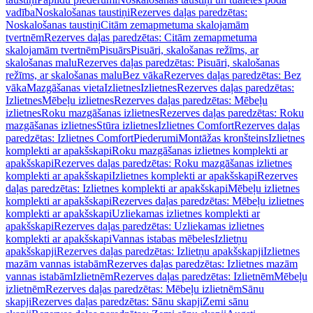
vadība
Noskalošanas taustiņi
Rezerves daļas paredzētas:
Noskalošanas taustiņi
Citām zemapmetuma skalojamām
tvertnēm
Rezerves daļas paredzētas: Citām zemapmetuma
skalojamām tvertnēm
Pisuārs
Pisuāri, skalošanas režīms, ar
skalošanas malu
Rezerves daļas paredzētas: Pisuāri, skalošanas
režīms, ar skalošanas malu
Bez vāka
Rezerves daļas paredzētas: Bez
vāka
Mazgāšanas vieta
Izlietnes
Izlietnes
Rezerves daļas paredzētas:
Izlietnes
Mēbeļu izlietnes
Rezerves daļas paredzētas: Mēbeļu
izlietnes
Roku mazgāšanas izlietnes
Rezerves daļas paredzētas: Roku
mazgāšanas izlietnes
Stūra izlietnes
Izlietnes Comfort
Rezerves daļas
paredzētas: Izlietnes Comfort
Piederumi
Montāžas kronšteins
Izlietnes
komplekti ar apakšskapi
Roku mazgāšanas izlietnes komplekti ar
apakšskapi
Rezerves daļas paredzētas: Roku mazgāšanas izlietnes
komplekti ar apakšskapi
Izlietnes komplekti ar apakšskapi
Rezerves
daļas paredzētas: Izlietnes komplekti ar apakšskapi
Mēbeļu izlietnes
komplekti ar apakšskapi
Rezerves daļas paredzētas: Mēbeļu izlietnes
komplekti ar apakšskapi
Uzliekamas izlietnes komplekti ar
apakšskapi
Rezerves daļas paredzētas: Uzliekamas izlietnes
komplekti ar apakšskapi
Vannas istabas mēbeles
Izlietņu
apakšskapji
Rezerves daļas paredzētas: Izlietņu apakšskapji
Izlietnes
mazām vannas istabām
Rezerves daļas paredzētas: Izlietnes mazām
vannas istabām
Izlietnēm
Rezerves daļas paredzētas: Izlietnēm
Mēbeļu
izlietnēm
Rezerves daļas paredzētas: Mēbeļu izlietnēm
Sānu
skapji
Rezerves daļas paredzētas: Sānu skapji
Zemi sānu