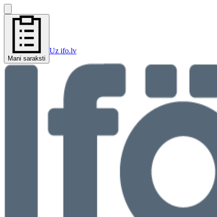
Uz ifo.lv
Mani saraksti