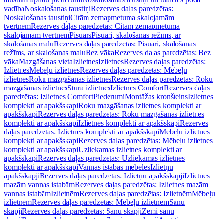
vadība
Noskalošanas taustiņi
Rezerves daļas paredzētas:
Noskalošanas taustiņi
Citām zemapmetuma skalojamām
tvertnēm
Rezerves daļas paredzētas: Citām zemapmetuma
skalojamām tvertnēm
Pisuārs
Pisuāri, skalošanas režīms, ar
skalošanas malu
Rezerves daļas paredzētas: Pisuāri, skalošanas
režīms, ar skalošanas malu
Bez vāka
Rezerves daļas paredzētas: Bez
vāka
Mazgāšanas vieta
Izlietnes
Izlietnes
Rezerves daļas paredzētas:
Izlietnes
Mēbeļu izlietnes
Rezerves daļas paredzētas: Mēbeļu
izlietnes
Roku mazgāšanas izlietnes
Rezerves daļas paredzētas: Roku
mazgāšanas izlietnes
Stūra izlietnes
Izlietnes Comfort
Rezerves daļas
paredzētas: Izlietnes Comfort
Piederumi
Montāžas kronšteins
Izlietnes
komplekti ar apakšskapi
Roku mazgāšanas izlietnes komplekti ar
apakšskapi
Rezerves daļas paredzētas: Roku mazgāšanas izlietnes
komplekti ar apakšskapi
Izlietnes komplekti ar apakšskapi
Rezerves
daļas paredzētas: Izlietnes komplekti ar apakšskapi
Mēbeļu izlietnes
komplekti ar apakšskapi
Rezerves daļas paredzētas: Mēbeļu izlietnes
komplekti ar apakšskapi
Uzliekamas izlietnes komplekti ar
apakšskapi
Rezerves daļas paredzētas: Uzliekamas izlietnes
komplekti ar apakšskapi
Vannas istabas mēbeles
Izlietņu
apakšskapji
Rezerves daļas paredzētas: Izlietņu apakšskapji
Izlietnes
mazām vannas istabām
Rezerves daļas paredzētas: Izlietnes mazām
vannas istabām
Izlietnēm
Rezerves daļas paredzētas: Izlietnēm
Mēbeļu
izlietnēm
Rezerves daļas paredzētas: Mēbeļu izlietnēm
Sānu
skapji
Rezerves daļas paredzētas: Sānu skapji
Zemi sānu