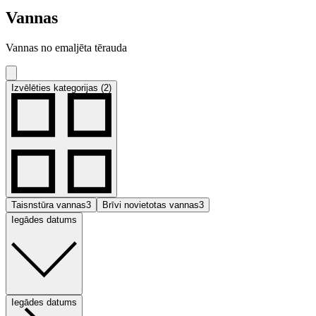
Vannas
Vannas no emaljēta tērauda
Izvēlēties kategorijas (2)
Taisnstūra vannas
3
Brīvi novietotas vannas
3
Iegādes datums
Iegādes datums