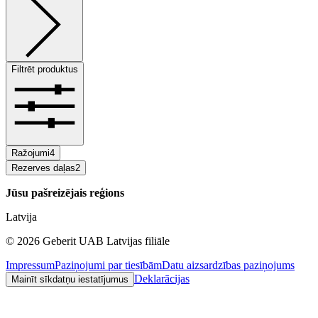
Filtrēt produktus
Ražojumi
4
Rezerves daļas
2
Jūsu pašreizējais reģions
Latvija
©
2026
Geberit UAB Latvijas filiāle
Impressum
Paziņojumi par tiesībām
Datu aizsardzības paziņojums
Deklarācijas
Mainīt sīkdatņu iestatījumus