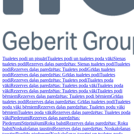
Tualetes podi un pisuāri
Tualetes podi un tualetes poda vāki
Sienas
tualetes podi
Rezerves daļas paredzētas: Sienas tualetes podi
Tualetes
podi
Rezerves daļas paredzētas: Tualetes podi
Grīdas tualetes
podi
Rezerves daļas paredzētas: Grīdas tualetes podi
Tualetes
podi
Rezerves daļas paredzētas: Tualetes podi
Tualetes poda
vāki
Rezerves daļas paredzētas: Tualetes poda vāki
Tualetes poda
vāki
Rezerves daļas paredzētas: Tualetes poda vāki
Tualetes podi
bērniem
Rezerves daļas paredzētas: Tualetes podi bērniem
Grīdas
tualetes podi
Rezerves daļas paredzētas: Grīdas tualetes podi
Tualetes
podu vāki bērniem
Rezerves daļas paredzētas: Tualetes podu vāki
bērniem
Tualetes poda vāki
Rezerves daļas paredzētas: Tualetes poda
vāki
Piederumi
Rezerves daļas paredzētas:
Piederumi
Stiprinājumi
Roku balsti
Rezerves daļas paredzētas: Roku
balsti
Noskalošanas taustiņi
Rezerves daļas paredzētas: Noskalošanas
taustiņi
Papildu piederumi
Noskalošanas taustiņi un tualetes poda