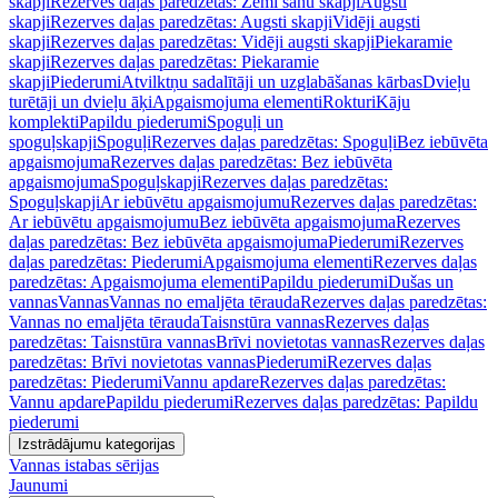
skapji
Rezerves daļas paredzētas: Zemi sānu skapji
Augsti
skapji
Rezerves daļas paredzētas: Augsti skapji
Vidēji augsti
skapji
Rezerves daļas paredzētas: Vidēji augsti skapji
Piekaramie
skapji
Rezerves daļas paredzētas: Piekaramie
skapji
Piederumi
Atvilktņu sadalītāji un uzglabāšanas kārbas
Dvieļu
turētāji un dvieļu āķi
Apgaismojuma elementi
Rokturi
Kāju
komplekti
Papildu piederumi
Spoguļi un
spoguļskapji
Spoguļi
Rezerves daļas paredzētas: Spoguļi
Bez iebūvēta
apgaismojuma
Rezerves daļas paredzētas: Bez iebūvēta
apgaismojuma
Spoguļskapji
Rezerves daļas paredzētas:
Spoguļskapji
Ar iebūvētu apgaismojumu
Rezerves daļas paredzētas:
Ar iebūvētu apgaismojumu
Bez iebūvēta apgaismojuma
Rezerves
daļas paredzētas: Bez iebūvēta apgaismojuma
Piederumi
Rezerves
daļas paredzētas: Piederumi
Apgaismojuma elementi
Rezerves daļas
paredzētas: Apgaismojuma elementi
Papildu piederumi
Dušas un
vannas
Vannas
Vannas no emaljēta tērauda
Rezerves daļas paredzētas:
Vannas no emaljēta tērauda
Taisnstūra vannas
Rezerves daļas
paredzētas: Taisnstūra vannas
Brīvi novietotas vannas
Rezerves daļas
paredzētas: Brīvi novietotas vannas
Piederumi
Rezerves daļas
paredzētas: Piederumi
Vannu apdare
Rezerves daļas paredzētas:
Vannu apdare
Papildu piederumi
Rezerves daļas paredzētas: Papildu
piederumi
Izstrādājumu kategorijas
Vannas istabas sērijas
Jaunumi