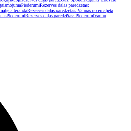
pgaismojuma
Piederumi
Rezerves daļas paredzētas:
maljēta tērauda
Rezerves daļas paredzētas: Vannas no emaljēta
nnas
Piederumi
Rezerves daļas paredzētas: Piederumi
Vannu