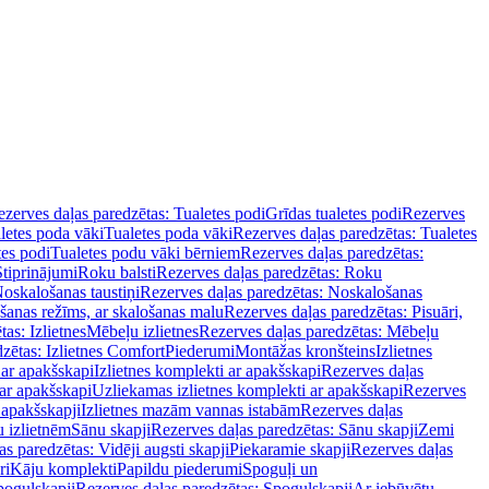
zerves daļas paredzētas: Tualetes podi
Grīdas tualetes podi
Rezerves
letes poda vāki
Tualetes poda vāki
Rezerves daļas paredzētas: Tualetes
tes podi
Tualetes podu vāki bērniem
Rezerves daļas paredzētas:
Stiprinājumi
Roku balsti
Rezerves daļas paredzētas: Roku
oskalošanas taustiņi
Rezerves daļas paredzētas: Noskalošanas
ošanas režīms, ar skalošanas malu
Rezerves daļas paredzētas: Pisuāri,
as: Izlietnes
Mēbeļu izlietnes
Rezerves daļas paredzētas: Mēbeļu
zētas: Izlietnes Comfort
Piederumi
Montāžas kronšteins
Izlietnes
 ar apakšskapi
Izlietnes komplekti ar apakšskapi
Rezerves daļas
 ar apakšskapi
Uzliekamas izlietnes komplekti ar apakšskapi
Rezerves
 apakšskapji
Izlietnes mazām vannas istabām
Rezerves daļas
 izlietnēm
Sānu skapji
Rezerves daļas paredzētas: Sānu skapji
Zemi
s paredzētas: Vidēji augsti skapji
Piekaramie skapji
Rezerves daļas
ri
Kāju komplekti
Papildu piederumi
Spoguļi un
poguļskapji
Rezerves daļas paredzētas: Spoguļskapji
Ar iebūvētu