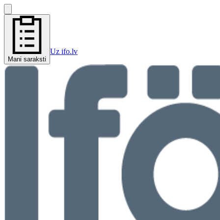
Uz ifo.lv
Mani saraksti