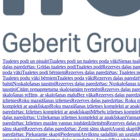
Tualetes podi un pisuāri
Tualetes podi un tualetes poda vāki
Sienas tual
daļas paredzētas: Grīdas tualetes podi
Tualetes podi
Rezerves daļas par
poda vāki
Tualetes podi bērniem
Rezerves daļas paredzētas: Tualetes 
Tualetes podu vāki bērniem
Tualetes poda vāki
Rezerves daļas paredzē
balsti
Noskalošanas taustiņi
Rezerves daļas paredzētas: Noskalošanas ta
taustiņi
Citām zemapmetuma skalojamām tvertnēm
Rezerves daļas pa
skalošanas režīms, ar skalošanas malu
Bez vāka
Rezerves daļas paredz
izlietnes
Roku mazgāšanas izlietnes
Rezerves daļas paredzētas: Roku m
komplekti ar apakšskapi
Roku mazgāšanas izlietnes komplekti ar apak
paredzētas: Izlietnes komplekti ar apakšskapi
Mēbeļu izlietnes komplek
daļas paredzētas: Uzliekamas izlietnes komplekti ar apakšskapi
Vannas
paredzētas: Izlietnes mazām vannas istabām
Izlietnēm
Rezerves daļas p
sānu skapji
Rezerves daļas paredzētas: Zemi sānu skapji
Augsti skapji
R
paredzētas: Piekaramie skapji
Piederumi
Atvilktņu sadalītāji un uzglab
spoguļskapji
Spoguļi
Rezerves daļas paredzētas: Spoguļi
Bez iebūvēta