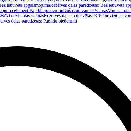
Bez iebūvēta apgaismojuma
Rezerves daļas paredzētas: Bez iebūvēta a
mojuma elementi
Papildu piederumi
Dušas un vannas
Vannas
Vannas no e
s
Brīvi novietotas vannas
Rezerves daļas paredzētas: Brīvi novietotas va
erves daļas paredzētas: Papildu piederumi