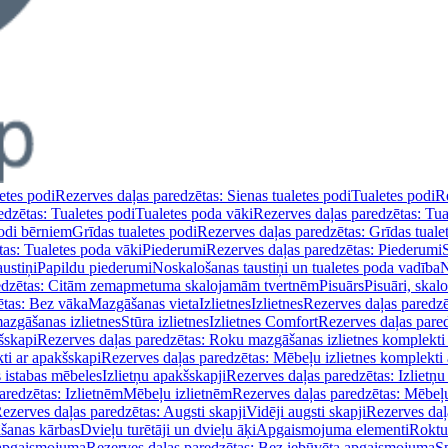
etes podi
Rezerves daļas paredzētas: Sienas tualetes podi
Tualetes podi
Re
edzētas: Tualetes podi
Tualetes poda vāki
Rezerves daļas paredzētas: Tua
podi bērniem
Grīdas tualetes podi
Rezerves daļas paredzētas: Grīdas tuale
tas: Tualetes poda vāki
Piederumi
Rezerves daļas paredzētas: Piederumi
ustiņi
Papildu piederumi
Noskalošanas taustiņi un tualetes poda vadība
N
redzētas: Citām zemapmetuma skalojamām tvertnēm
Pisuārs
Pisuāri, skal
ētas: Bez vāka
Mazgāšanas vieta
Izlietnes
Izlietnes
Rezerves daļas paredzēt
azgāšanas izlietnes
Stūra izlietnes
Izlietnes Comfort
Rezerves daļas pared
šskapi
Rezerves daļas paredzētas: Roku mazgāšanas izlietnes komplekti
ti ar apakšskapi
Rezerves daļas paredzētas: Mēbeļu izlietnes komplekti
 istabas mēbeles
Izlietņu apakšskapji
Rezerves daļas paredzētas: Izlietņu
aredzētas: Izlietnēm
Mēbeļu izlietnēm
Rezerves daļas paredzētas: Mēbeļu
ezerves daļas paredzētas: Augsti skapji
Vidēji augsti skapji
Rezerves daļa
āšanas kārbas
Dvieļu turētāji un dvieļu āķi
Apgaismojuma elementi
Roktu
 apgaismojuma
Rezerves daļas paredzētas: Bez iebūvēta apgaismojuma
S