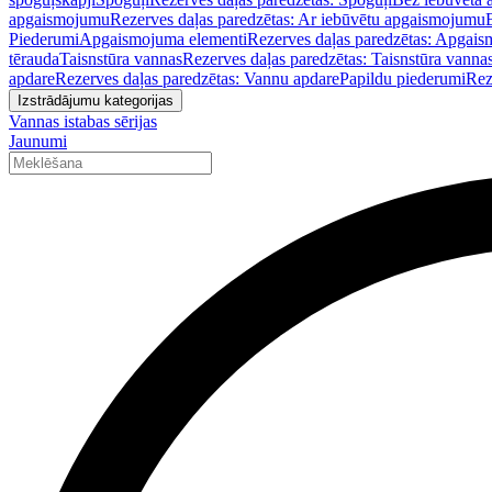
apgaismojumu
Rezerves daļas paredzētas: Ar iebūvētu apgaismojumu
Piederumi
Apgaismojuma elementi
Rezerves daļas paredzētas: Apgais
tērauda
Taisnstūra vannas
Rezerves daļas paredzētas: Taisnstūra vanna
apdare
Rezerves daļas paredzētas: Vannu apdare
Papildu piederumi
Rez
Izstrādājumu kategorijas
Vannas istabas sērijas
Jaunumi