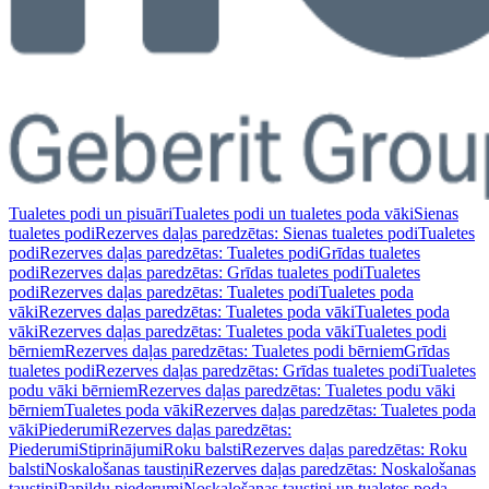
Tualetes podi un pisuāri
Tualetes podi un tualetes poda vāki
Sienas
tualetes podi
Rezerves daļas paredzētas: Sienas tualetes podi
Tualetes
podi
Rezerves daļas paredzētas: Tualetes podi
Grīdas tualetes
podi
Rezerves daļas paredzētas: Grīdas tualetes podi
Tualetes
podi
Rezerves daļas paredzētas: Tualetes podi
Tualetes poda
vāki
Rezerves daļas paredzētas: Tualetes poda vāki
Tualetes poda
vāki
Rezerves daļas paredzētas: Tualetes poda vāki
Tualetes podi
bērniem
Rezerves daļas paredzētas: Tualetes podi bērniem
Grīdas
tualetes podi
Rezerves daļas paredzētas: Grīdas tualetes podi
Tualetes
podu vāki bērniem
Rezerves daļas paredzētas: Tualetes podu vāki
bērniem
Tualetes poda vāki
Rezerves daļas paredzētas: Tualetes poda
vāki
Piederumi
Rezerves daļas paredzētas:
Piederumi
Stiprinājumi
Roku balsti
Rezerves daļas paredzētas: Roku
balsti
Noskalošanas taustiņi
Rezerves daļas paredzētas: Noskalošanas
taustiņi
Papildu piederumi
Noskalošanas taustiņi un tualetes poda