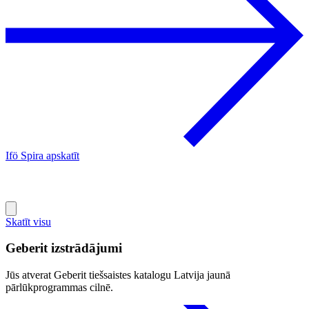
Ifö Spira apskatīt
I
Skatīt visu
Geberit izstrādājumi
Jūs atverat Geberit tiešsaistes katalogu Latvija jaunā
pārlūkprogrammas cilnē.