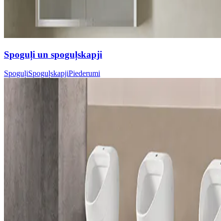
Spoguļi un spoguļskapji
Spoguļi
Spoguļskapji
Piederumi