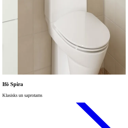
Ifö Spira
Klasisks un saprotams
D