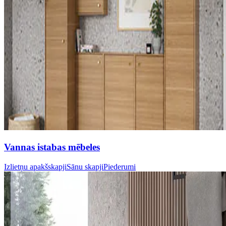
Vannas istabas mēbeles
Izlietņu apakšskapji
Sānu skapji
Piederumi