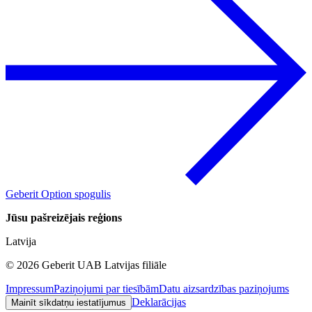
Geberit Option spogulis
Jūsu pašreizējais reģions
Latvija
©
2026
Geberit UAB Latvijas filiāle
Impressum
Paziņojumi par tiesībām
Datu aizsardzības paziņojums
Deklarācijas
Mainīt sīkdatņu iestatījumus