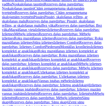
vadība
Noskalošanas taustiņi
Rezerves daļas paredzētas:
Noskalošanas taustiņi
Citām zemapmetuma skalojamām
tvertnēm
Rezerves daļas paredzētas: Citām zemapmetuma
skalojamām tvertnēm
Pisuārs
Pisuāri, skalošanas režīms, ar
skalošanas malu
Rezerves daļas paredzētas: Pisuāri, skalošanas
režīms, ar skalošanas malu
Bez vāka
Rezerves daļas paredzētas: Bez
vāka
Mazgāšanas vieta
Izlietnes
Izlietnes
Rezerves daļas paredzētas:
Izlietnes
Mēbeļu izlietnes
Rezerves daļas paredzētas: Mēbeļu
izlietnes
Roku mazgāšanas izlietnes
Rezerves daļas paredzētas: Roku
mazgāšanas izlietnes
Stūra izlietnes
Izlietnes Comfort
Rezerves daļas
paredzētas: Izlietnes Comfort
Piederumi
Montāžas kronšteins
Izlietnes
komplekti ar apakšskapi
Roku mazgāšanas izlietnes komplekti ar
apakšskapi
Rezerves daļas paredzētas: Roku mazgāšanas izlietnes
komplekti ar apakšskapi
Izlietnes komplekti ar apakšskapi
Rezerves
daļas paredzētas: Izlietnes komplekti ar apakšskapi
Mēbeļu izlietnes
komplekti ar apakšskapi
Rezerves daļas paredzētas: Mēbeļu izlietnes
komplekti ar apakšskapi
Uzliekamas izlietnes komplekti ar
apakšskapi
Rezerves daļas paredzētas: Uzliekamas izlietnes
komplekti ar apakšskapi
Vannas istabas mēbeles
Izlietņu
apakšskapji
Rezerves daļas paredzētas: Izlietņu apakšskapji
Izlietnes
mazām vannas istabām
Rezerves daļas paredzētas: Izlietnes mazām
vannas istabām
Izlietnēm
Rezerves daļas paredzētas: Izlietnēm
Mēbeļu
izlietnēm
Rezerves daļas paredzētas: Mēbeļu izlietnēm
Sānu
skapji
Rezerves daļas paredzētas: Sānu skapji
Zemi sānu