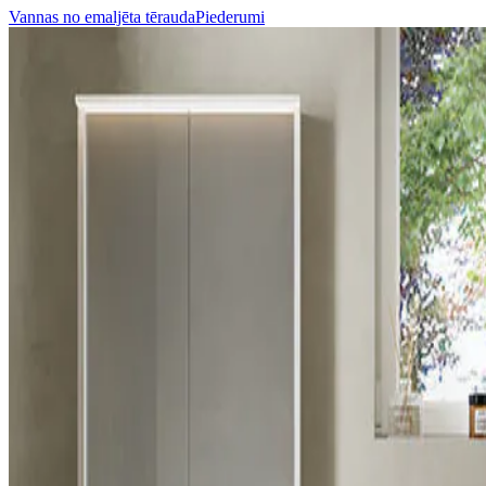
Vannas no emaljēta tērauda
Piederumi