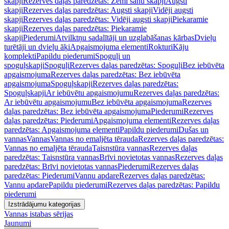
skapji
Rezerves daļas paredzētas: Zemi sānu skapji
Augsti
skapji
Rezerves daļas paredzētas: Augsti skapji
Vidēji augsti
skapji
Rezerves daļas paredzētas: Vidēji augsti skapji
Piekaramie
skapji
Rezerves daļas paredzētas: Piekaramie
skapji
Piederumi
Atvilktņu sadalītāji un uzglabāšanas kārbas
Dvieļu
turētāji un dvieļu āķi
Apgaismojuma elementi
Rokturi
Kāju
komplekti
Papildu piederumi
Spoguļi un
spoguļskapji
Spoguļi
Rezerves daļas paredzētas: Spoguļi
Bez iebūvēta
apgaismojuma
Rezerves daļas paredzētas: Bez iebūvēta
apgaismojuma
Spoguļskapji
Rezerves daļas paredzētas:
Spoguļskapji
Ar iebūvētu apgaismojumu
Rezerves daļas paredzētas:
Ar iebūvētu apgaismojumu
Bez iebūvēta apgaismojuma
Rezerves
daļas paredzētas: Bez iebūvēta apgaismojuma
Piederumi
Rezerves
daļas paredzētas: Piederumi
Apgaismojuma elementi
Rezerves daļas
paredzētas: Apgaismojuma elementi
Papildu piederumi
Dušas un
vannas
Vannas
Vannas no emaljēta tērauda
Rezerves daļas paredzētas:
Vannas no emaljēta tērauda
Taisnstūra vannas
Rezerves daļas
paredzētas: Taisnstūra vannas
Brīvi novietotas vannas
Rezerves daļas
paredzētas: Brīvi novietotas vannas
Piederumi
Rezerves daļas
paredzētas: Piederumi
Vannu apdare
Rezerves daļas paredzētas:
Vannu apdare
Papildu piederumi
Rezerves daļas paredzētas: Papildu
piederumi
Izstrādājumu kategorijas
Vannas istabas sērijas
Jaunumi