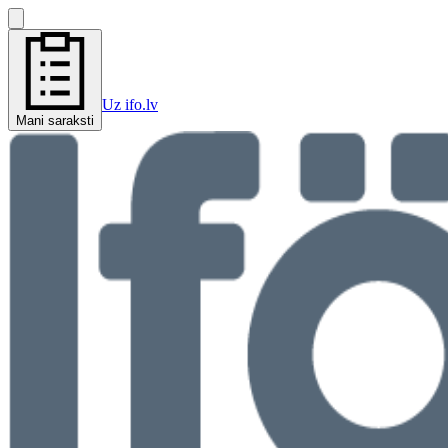
Uz ifo.lv
Mani saraksti