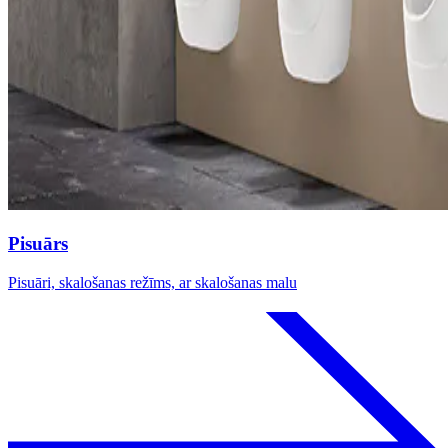
Pisuārs
Pisuāri, skalošanas režīms, ar skalošanas malu