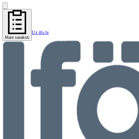
Uz ifo.lv
Mani saraksti