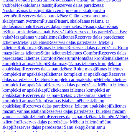
vadība
Noskalošanas taustiņi
Rezerves daļas paredzētas:
Noskalošanas taustiņi
Citām zemapmetuma skalojamām
tvertnēm
Rezerves daļas paredzētas: Citām zemapmetuma
skalojamām tvertnēm
Pisuārs
Pisuāri, skalošanas režīms, ar
skalošanas malu
Rezerves daļas paredzētas: Pisuāri, skalošanas
režīms, ar skalošanas malu
Bez vāka
Rezerves daļas paredzētas: Bez
vāka
Mazgāšanas vieta
Izlietnes
Izlietnes
Rezerves daļas paredzētas:
Izlietnes
Mēbeļu izlietnes
Rezerves daļas paredzētas: Mēbeļu
izlietnes
Roku mazgāšanas izlietnes
Rezerves daļas paredzētas: Roku
mazgāšanas izlietnes
Stūra izlietnes
Izlietnes Comfort
Rezerves daļas
paredzētas: Izlietnes Comfort
Piederumi
Montāžas kronšteins
Izlietnes
komplekti ar apakšskapi
Roku mazgāšanas izlietnes komplekti ar
apakšskapi
Rezerves daļas paredzētas: Roku mazgāšanas izlietnes
komplekti ar apakšskapi
Izlietnes komplekti ar apakšskapi
Rezerves
daļas paredzētas: Izlietnes komplekti ar apakšskapi
Mēbeļu izlietnes
komplekti ar apakšskapi
Rezerves daļas paredzētas: Mēbeļu izlietnes
komplekti ar apakšskapi
Uzliekamas izlietnes komplekti ar
apakšskapi
Rezerves daļas paredzētas: Uzliekamas izlietnes
komplekti ar apakšskapi
Vannas istabas mēbeles
Izlietņu
apakšskapji
Rezerves daļas paredzētas: Izlietņu apakšskapji
Izlietnes
mazām vannas istabām
Rezerves daļas paredzētas: Izlietnes mazām
vannas istabām
Izlietnēm
Rezerves daļas paredzētas: Izlietnēm
Mēbeļu
izlietnēm
Rezerves daļas paredzētas: Mēbeļu izlietnēm
Sānu
skapji
Rezerves daļas paredzētas: Sānu skapji
Zemi sānu