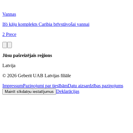
Vannas
Ifö kāju komplekts Caribia brīvstāvošai vannai
2 Prece
Jūsu pašreizējais reģions
Latvija
©
2026
Geberit UAB Latvijas filiāle
Impressum
Paziņojumi par tiesībām
Datu aizsardzības paziņojums
Deklarācijas
Mainīt sīkdatņu iestatījumus