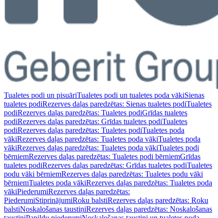
Tualetes podi un pisuāri
Tualetes podi un tualetes poda vāki
Sienas
tualetes podi
Rezerves daļas paredzētas: Sienas tualetes podi
Tualetes
podi
Rezerves daļas paredzētas: Tualetes podi
Grīdas tualetes
podi
Rezerves daļas paredzētas: Grīdas tualetes podi
Tualetes
podi
Rezerves daļas paredzētas: Tualetes podi
Tualetes poda
vāki
Rezerves daļas paredzētas: Tualetes poda vāki
Tualetes poda
vāki
Rezerves daļas paredzētas: Tualetes poda vāki
Tualetes podi
bērniem
Rezerves daļas paredzētas: Tualetes podi bērniem
Grīdas
tualetes podi
Rezerves daļas paredzētas: Grīdas tualetes podi
Tualetes
podu vāki bērniem
Rezerves daļas paredzētas: Tualetes podu vāki
bērniem
Tualetes poda vāki
Rezerves daļas paredzētas: Tualetes poda
vāki
Piederumi
Rezerves daļas paredzētas:
Piederumi
Stiprinājumi
Roku balsti
Rezerves daļas paredzētas: Roku
balsti
Noskalošanas taustiņi
Rezerves daļas paredzētas: Noskalošanas
taustiņi
Papildu piederumi
Noskalošanas taustiņi un tualetes poda