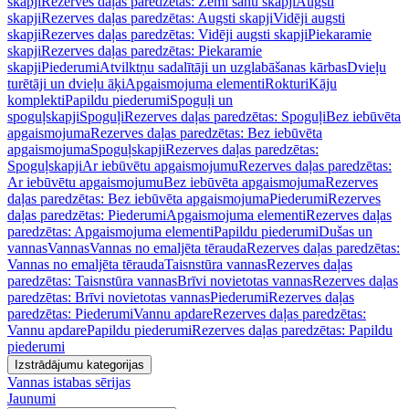
skapji
Rezerves daļas paredzētas: Zemi sānu skapji
Augsti
skapji
Rezerves daļas paredzētas: Augsti skapji
Vidēji augsti
skapji
Rezerves daļas paredzētas: Vidēji augsti skapji
Piekaramie
skapji
Rezerves daļas paredzētas: Piekaramie
skapji
Piederumi
Atvilktņu sadalītāji un uzglabāšanas kārbas
Dvieļu
turētāji un dvieļu āķi
Apgaismojuma elementi
Rokturi
Kāju
komplekti
Papildu piederumi
Spoguļi un
spoguļskapji
Spoguļi
Rezerves daļas paredzētas: Spoguļi
Bez iebūvēta
apgaismojuma
Rezerves daļas paredzētas: Bez iebūvēta
apgaismojuma
Spoguļskapji
Rezerves daļas paredzētas:
Spoguļskapji
Ar iebūvētu apgaismojumu
Rezerves daļas paredzētas:
Ar iebūvētu apgaismojumu
Bez iebūvēta apgaismojuma
Rezerves
daļas paredzētas: Bez iebūvēta apgaismojuma
Piederumi
Rezerves
daļas paredzētas: Piederumi
Apgaismojuma elementi
Rezerves daļas
paredzētas: Apgaismojuma elementi
Papildu piederumi
Dušas un
vannas
Vannas
Vannas no emaljēta tērauda
Rezerves daļas paredzētas:
Vannas no emaljēta tērauda
Taisnstūra vannas
Rezerves daļas
paredzētas: Taisnstūra vannas
Brīvi novietotas vannas
Rezerves daļas
paredzētas: Brīvi novietotas vannas
Piederumi
Rezerves daļas
paredzētas: Piederumi
Vannu apdare
Rezerves daļas paredzētas:
Vannu apdare
Papildu piederumi
Rezerves daļas paredzētas: Papildu
piederumi
Izstrādājumu kategorijas
Vannas istabas sērijas
Jaunumi