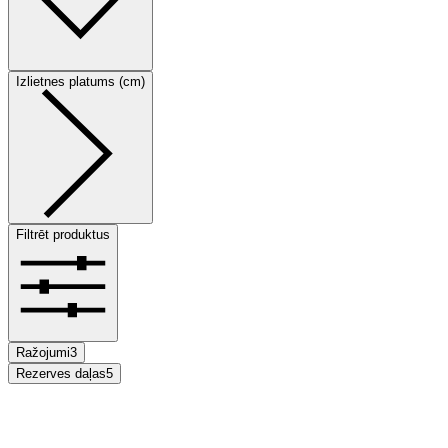
Izlietnes platums (cm)
Filtrēt produktus
Ražojumi
3
Rezerves daļas
5