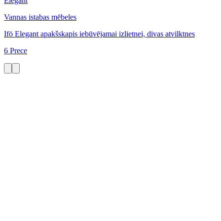
Elegant
Vannas istabas mēbeles
Ifö Elegant apakšskapis iebūvējamai izlietnei, divas atvilktnes
6 Prece