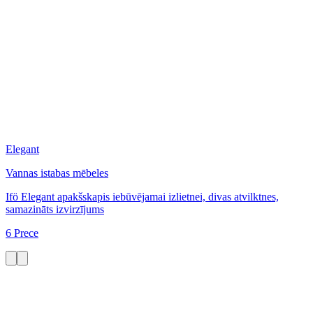
Elegant
Vannas istabas mēbeles
Ifö Elegant apakšskapis iebūvējamai izlietnei, divas atvilktnes,
samazināts izvirzījums
6 Prece