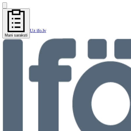
Uz ifo.lv
Mani saraksti