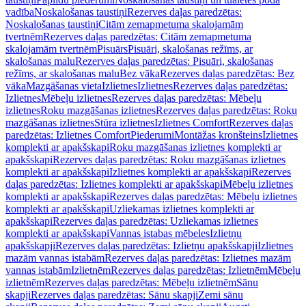
vadība
Noskalošanas taustiņi
Rezerves daļas paredzētas:
Noskalošanas taustiņi
Citām zemapmetuma skalojamām
tvertnēm
Rezerves daļas paredzētas: Citām zemapmetuma
skalojamām tvertnēm
Pisuārs
Pisuāri, skalošanas režīms, ar
skalošanas malu
Rezerves daļas paredzētas: Pisuāri, skalošanas
režīms, ar skalošanas malu
Bez vāka
Rezerves daļas paredzētas: Bez
vāka
Mazgāšanas vieta
Izlietnes
Izlietnes
Rezerves daļas paredzētas:
Izlietnes
Mēbeļu izlietnes
Rezerves daļas paredzētas: Mēbeļu
izlietnes
Roku mazgāšanas izlietnes
Rezerves daļas paredzētas: Roku
mazgāšanas izlietnes
Stūra izlietnes
Izlietnes Comfort
Rezerves daļas
paredzētas: Izlietnes Comfort
Piederumi
Montāžas kronšteins
Izlietnes
komplekti ar apakšskapi
Roku mazgāšanas izlietnes komplekti ar
apakšskapi
Rezerves daļas paredzētas: Roku mazgāšanas izlietnes
komplekti ar apakšskapi
Izlietnes komplekti ar apakšskapi
Rezerves
daļas paredzētas: Izlietnes komplekti ar apakšskapi
Mēbeļu izlietnes
komplekti ar apakšskapi
Rezerves daļas paredzētas: Mēbeļu izlietnes
komplekti ar apakšskapi
Uzliekamas izlietnes komplekti ar
apakšskapi
Rezerves daļas paredzētas: Uzliekamas izlietnes
komplekti ar apakšskapi
Vannas istabas mēbeles
Izlietņu
apakšskapji
Rezerves daļas paredzētas: Izlietņu apakšskapji
Izlietnes
mazām vannas istabām
Rezerves daļas paredzētas: Izlietnes mazām
vannas istabām
Izlietnēm
Rezerves daļas paredzētas: Izlietnēm
Mēbeļu
izlietnēm
Rezerves daļas paredzētas: Mēbeļu izlietnēm
Sānu
skapji
Rezerves daļas paredzētas: Sānu skapji
Zemi sānu