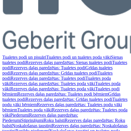
Tualetes podi un pisuāri
Tualetes podi un tualetes poda vāki
Sienas
tualetes podi
Rezerves daļas paredzētas: Sienas tualetes podi
Tualetes
podi
Rezerves daļas paredzētas: Tualetes podi
Grīdas tualetes
podi
Rezerves daļas paredzētas: Grīdas tualetes podi
Tualetes
podi
Rezerves daļas paredzētas: Tualetes podi
Tualetes poda
vāki
Rezerves daļas paredzētas: Tualetes poda vāki
Tualetes poda
vāki
Rezerves daļas paredzētas: Tualetes poda vāki
Tualetes podi
bērniem
Rezerves daļas paredzētas: Tualetes podi bērniem
Grīdas
tualetes podi
Rezerves daļas paredzētas: Grīdas tualetes podi
Tualetes
podu vāki bērniem
Rezerves daļas paredzētas: Tualetes podu vāki
bērniem
Tualetes poda vāki
Rezerves daļas paredzētas: Tualetes poda
vāki
Piederumi
Rezerves daļas paredzētas:
Piederumi
Stiprinājumi
Roku balsti
Rezerves daļas paredzētas: Roku
balsti
Noskalošanas taustiņi
Rezerves daļas paredzētas: Noskalošanas
taustiņi
Papildu piederumi
Noskalošanas taustiņi un tualetes poda