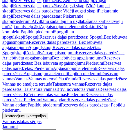
skapji
Rezerves daļas paredzētas: Zemi sānu skapji
Augsti
skapji
Rezerves daļas paredzētas: Augsti skapji
Vidēji augsti
skapji
Rezerves daļas paredzētas: Vidēji augsti skapji
Piekaramie
skapji
Rezerves daļas paredzētas: Piekaramie
skapji
Piederumi
Atvilktņu sadalītāji un uzglabāšanas kārbas
Dvieļu
turētāji un dvieļu āķi
Apgaismojuma elementi
Rokturi
Kāju
komplekti
Papildu piederumi
Spoguļi un
spoguļskapji
Spoguļi
Rezerves daļas paredzētas: Spoguļi
Bez iebūvēta
apgaismojuma
Rezerves daļas paredzētas: Bez iebūvēta
apgaismojuma
Spoguļskapji
Rezerves daļas paredzētas:
Spoguļskapji
Ar iebūvētu apgaismojumu
Rezerves daļas paredzētas:
Ar iebūvētu apgaismojumu
Bez iebūvēta apgaismojuma
Rezerves
daļas paredzētas: Bez iebūvēta apgaismojuma
Piederumi
Rezerves
daļas paredzētas: Piederumi
Apgaismojuma elementi
Rezerves daļas
paredzētas: Apgaismojuma elementi
Papildu piederumi
Dušas un
vannas
Vannas
Vannas no emaljēta tērauda
Rezerves daļas paredzētas:
Vannas no emaljēta tērauda
Taisnstūra vannas
Rezerves daļas
paredzētas: Taisnstūra vannas
Brīvi novietotas vannas
Rezerves daļas
paredzētas: Brīvi novietotas vannas
Piederumi
Rezerves daļas
paredzētas: Piederumi
Vannu apdare
Rezerves daļas paredzētas:
Vannu apdare
Papildu piederumi
Rezerves daļas paredzētas: Papildu
piederumi
Izstrādājumu kategorijas
Vannas istabas sērijas
Jaunumi