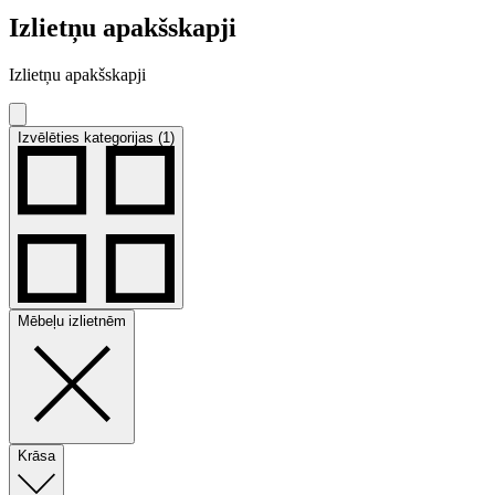
Izlietņu apakšskapji
Izlietņu apakšskapji
Izvēlēties kategorijas (1)
Mēbeļu izlietnēm
Krāsa