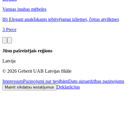
Vannas istabas mēbeles
Ifö Elegant apakšskapis iebūvējamai izlietnei, četras atvilktnes
3 Prece
Jūsu pašreizējais reģions
Latvija
©
2026
Geberit UAB Latvijas filiāle
Impressum
Paziņojumi par tiesībām
Datu aizsardzības paziņojums
Deklarācijas
Mainīt sīkdatņu iestatījumus