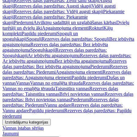
skapji
Rezerves daļas paredzētas: Zemi sānu skapji
Augsti
skapji
Rezerves daļas paredzētas: Augsti skapji
Vidēji augsti
skapji
Rezerves daļas paredzētas: Vidēji augsti skapji
Piekaramie
skapji
Rezerves daļas paredzētas: Piekaramie
skapji
Piederumi
Atvilktņu sadalītāji un uzglabāšanas kārbas
Dvieļu
turētāji un dvieļu āķi
Apgaismojuma elementi
Rokturi
Kāju
komplekti
Papildu piederumi
Spoguļi un
spoguļskapji
Spoguļi
Rezerves daļas paredzētas: Spoguļi
Bez iebūvēta
apgaismojuma
Rezerves daļas paredzētas: Bez iebūvēta
apgaismojuma
Spoguļskapji
Rezerves daļas paredzētas:
Spoguļskapji
Ar iebūvētu apgaismojumu
Rezerves daļas paredzētas:
Ar iebūvētu apgaismojumu
Bez iebūvēta apgaismojuma
Rezerves
daļas paredzētas: Bez iebūvēta apgaismojuma
Piederumi
Rezerves
daļas paredzētas: Piederumi
Apgaismojuma elementi
Rezerves daļas
paredzētas: Apgaismojuma elementi
Papildu piederumi
Dušas un
vannas
Vannas
Vannas no emaljēta tērauda
Rezerves daļas paredzētas:
Vannas no emaljēta tērauda
Taisnstūra vannas
Rezerves daļas
paredzētas: Taisnstūra vannas
Brīvi novietotas vannas
Rezerves daļas
paredzētas: Brīvi novietotas vannas
Piederumi
Rezerves daļas
paredzētas: Piederumi
Vannu apdare
Rezerves daļas paredzētas:
Vannu apdare
Papildu piederumi
Rezerves daļas paredzētas: Papildu
piederumi
Izstrādājumu kategorijas
Vannas istabas sērijas
Jaunumi