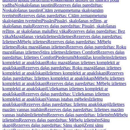
vadība
Noskalošanas taustiņi
Rezerves daļas paredzētas:
Noskalošanas taustiņi
Citām zemapmetuma skalojamām
tvertnēm
Rezerves daļas paredzētas: Citām zemapmetuma
skalojamām tvertnēm
Pisuārs
Pisuāri, skalošanas režīms, ar
skalošanas malu
Rezerves daļas paredzētas: Pisuāri, skalošanas
režīms, ar skalošanas malu
Bez vāka
Rezerves daļas paredzētas: Bez
vāka
Mazgāšanas vieta
Izlietnes
Izlietnes
Rezerves daļas paredzētas:
Izlietnes
Mēbeļu izlietnes
Rezerves daļas paredzētas: Mēbeļu
izlietnes
Roku mazgāšanas izlietnes
Rezerves daļas paredzētas: Roku
mazgāšanas izlietnes
Stūra izlietnes
Izlietnes Comfort
Rezerves daļas
paredzētas: Izlietnes Comfort
Piederumi
Montāžas kronšteins
Izlietnes
komplekti ar apakšskapi
Roku mazgāšanas izlietnes komplekti ar
apakšskapi
Rezerves daļas paredzētas: Roku mazgāšanas izlietnes
komplekti ar apakšskapi
Izlietnes komplekti ar apakšskapi
Rezerves
daļas paredzētas: Izlietnes komplekti ar apakšskapi
Mēbeļu izlietnes
komplekti ar apakšskapi
Rezerves daļas paredzētas: Mēbeļu izlietnes
komplekti ar apakšskapi
Uzliekamas izlietnes komplekti ar
apakšskapi
Rezerves daļas paredzētas: Uzliekamas izlietnes
komplekti ar apakšskapi
Vannas istabas mēbeles
Izlietņu
apakšskapji
Rezerves daļas paredzētas: Izlietņu apakšskapji
Izlietnes
mazām vannas istabām
Rezerves daļas paredzētas: Izlietnes mazām
vannas istabām
Izlietnēm
Rezerves daļas paredzētas: Izlietnēm
Mēbeļu
izlietnēm
Rezerves daļas paredzētas: Mēbeļu izlietnēm
Sānu
skapji
Rezerves daļas paredzētas: Sānu skapji
Zemi sānu