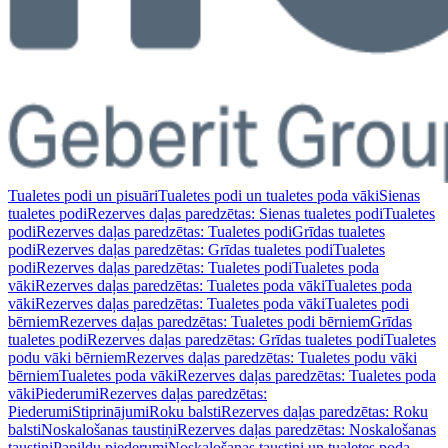
Tualetes podi un pisuāri
Tualetes podi un tualetes poda vāki
Sienas
tualetes podi
Rezerves daļas paredzētas: Sienas tualetes podi
Tualetes
podi
Rezerves daļas paredzētas: Tualetes podi
Grīdas tualetes
podi
Rezerves daļas paredzētas: Grīdas tualetes podi
Tualetes
podi
Rezerves daļas paredzētas: Tualetes podi
Tualetes poda
vāki
Rezerves daļas paredzētas: Tualetes poda vāki
Tualetes poda
vāki
Rezerves daļas paredzētas: Tualetes poda vāki
Tualetes podi
bērniem
Rezerves daļas paredzētas: Tualetes podi bērniem
Grīdas
tualetes podi
Rezerves daļas paredzētas: Grīdas tualetes podi
Tualetes
podu vāki bērniem
Rezerves daļas paredzētas: Tualetes podu vāki
bērniem
Tualetes poda vāki
Rezerves daļas paredzētas: Tualetes poda
vāki
Piederumi
Rezerves daļas paredzētas:
Piederumi
Stiprinājumi
Roku balsti
Rezerves daļas paredzētas: Roku
balsti
Noskalošanas taustiņi
Rezerves daļas paredzētas: Noskalošanas
taustiņi
Papildu piederumi
Noskalošanas taustiņi un tualetes poda