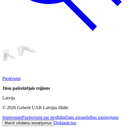
Piederumi
Jūsu pašreizējais reģions
Latvija
©
2026
Geberit UAB Latvijas filiāle
Impressum
Paziņojumi par tiesībām
Datu aizsardzības paziņojums
Deklarācijas
Mainīt sīkdatņu iestatījumus