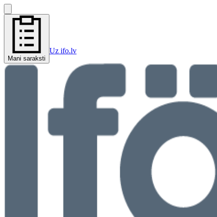
Uz ifo.lv
Mani saraksti