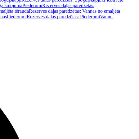
pgaismojuma
Piederumi
Rezerves daļas paredzētas:
maljēta tērauda
Rezerves daļas paredzētas: Vannas no emaljēta
nnas
Piederumi
Rezerves daļas paredzētas: Piederumi
Vannu