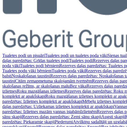
Tualetes podi un pisuāri
Tualetes podi un tualetes poda vāki
Sienas tual
daļas paredzētas: Grīdas tualetes podi
Tualetes podi
Rezerves daļas par
poda vāki
Tualetes podi bērniem
Rezerves daļas paredzētas: Tualetes 
Tualetes podu vāki bērniem
Tualetes poda vāki
Rezerves daļas paredzē
balsti
Noskalošanas taustiņi
Rezerves daļas paredzētas: Noskalošanas ta
taustiņi
Citām zemapmetuma skalojamām tvertnēm
Rezerves daļas pa
skalošanas režīms, ar skalošanas malu
Bez vāka
Rezerves daļas paredz
izlietnes
Roku mazgāšanas izlietnes
Rezerves daļas paredzētas: Roku m
komplekti ar apakšskapi
Roku mazgāšanas izlietnes komplekti ar apak
paredzētas: Izlietnes komplekti ar apakšskapi
Mēbeļu izlietnes komplek
daļas paredzētas: Uzliekamas izlietnes komplekti ar apakšskapi
Vannas
paredzētas: Izlietnes mazām vannas istabām
Izlietnēm
Rezerves daļas p
sānu skapji
Rezerves daļas paredzētas: Zemi sānu skapji
Augsti skapji
R
paredzētas: Piekaramie skapji
Piederumi
Atvilktņu sadalītāji un uzglab
spoguļskapji
Spoguļi
Rezerves daļas paredzētas: Spoguļi
Bez iebūvēta