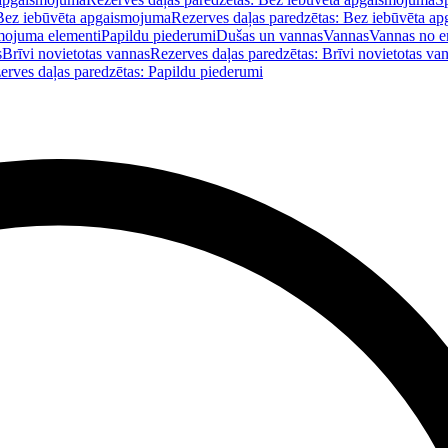
Bez iebūvēta apgaismojuma
Rezerves daļas paredzētas: Bez iebūvēta a
mojuma elementi
Papildu piederumi
Dušas un vannas
Vannas
Vannas no e
s
Brīvi novietotas vannas
Rezerves daļas paredzētas: Brīvi novietotas va
erves daļas paredzētas: Papildu piederumi