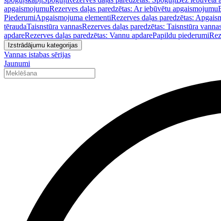
apgaismojumu
Rezerves daļas paredzētas: Ar iebūvētu apgaismojumu
Piederumi
Apgaismojuma elementi
Rezerves daļas paredzētas: Apgais
tērauda
Taisnstūra vannas
Rezerves daļas paredzētas: Taisnstūra vanna
apdare
Rezerves daļas paredzētas: Vannu apdare
Papildu piederumi
Rez
Izstrādājumu kategorijas
Vannas istabas sērijas
Jaunumi