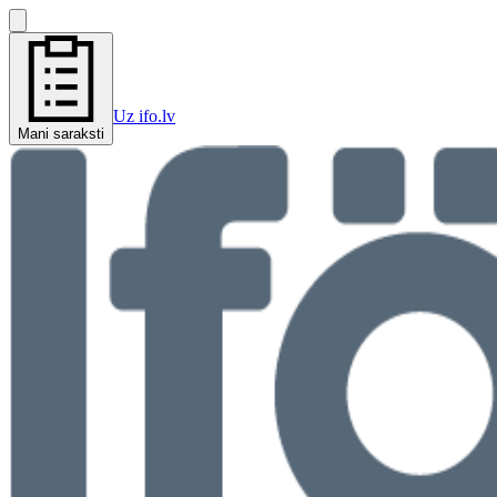
Uz ifo.lv
Mani saraksti