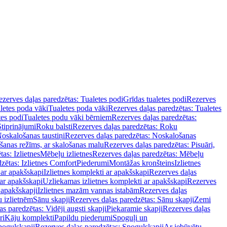
zerves daļas paredzētas: Tualetes podi
Grīdas tualetes podi
Rezerves
letes poda vāki
Tualetes poda vāki
Rezerves daļas paredzētas: Tualetes
tes podi
Tualetes podu vāki bērniem
Rezerves daļas paredzētas:
Stiprinājumi
Roku balsti
Rezerves daļas paredzētas: Roku
oskalošanas taustiņi
Rezerves daļas paredzētas: Noskalošanas
ošanas režīms, ar skalošanas malu
Rezerves daļas paredzētas: Pisuāri,
as: Izlietnes
Mēbeļu izlietnes
Rezerves daļas paredzētas: Mēbeļu
zētas: Izlietnes Comfort
Piederumi
Montāžas kronšteins
Izlietnes
 ar apakšskapi
Izlietnes komplekti ar apakšskapi
Rezerves daļas
 ar apakšskapi
Uzliekamas izlietnes komplekti ar apakšskapi
Rezerves
 apakšskapji
Izlietnes mazām vannas istabām
Rezerves daļas
 izlietnēm
Sānu skapji
Rezerves daļas paredzētas: Sānu skapji
Zemi
s paredzētas: Vidēji augsti skapji
Piekaramie skapji
Rezerves daļas
ri
Kāju komplekti
Papildu piederumi
Spoguļi un
poguļskapji
Rezerves daļas paredzētas: Spoguļskapji
Ar iebūvētu