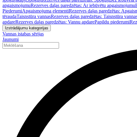
apgaismojumu
Rezerves daļas paredzētas: Ar iebūvētu apgaismojumu
Piederumi
Apgaismojuma elementi
Rezerves daļas paredzētas: Apgais
tērauda
Taisnstūra vannas
Rezerves daļas paredzētas: Taisnstūra vanna
apdare
Rezerves daļas paredzētas: Vannu apdare
Papildu piederumi
Rez
Izstrādājumu kategorijas
Vannas istabas sērijas
Jaunumi