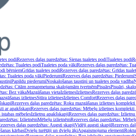
etes podi
Rezerves daļas paredzētas: Sienas tualetes podi
Tualetes podi
Re
edzētas: Tualetes podi
Tualetes poda vāki
Rezerves daļas paredzētas: Tua
podi bērniem
Grīdas tualetes podi
Rezerves daļas paredzētas: Grīdas tuale
tas: Tualetes poda vāki
Piederumi
Rezerves daļas paredzētas: Piederumi
ustiņi
Papildu piederumi
Noskalošanas taustiņi un tualetes poda vadība
N
redzētas: Citām zemapmetuma skalojamām tvertnēm
Pisuārs
Pisuāri, skal
ētas: Bez vāka
Mazgāšanas vieta
Izlietnes
Izlietnes
Rezerves daļas paredzēt
azgāšanas izlietnes
Stūra izlietnes
Izlietnes Comfort
Rezerves daļas pared
šskapi
Rezerves daļas paredzētas: Roku mazgāšanas izlietnes komplekti
ti ar apakšskapi
Rezerves daļas paredzētas: Mēbeļu izlietnes komplekti
 istabas mēbeles
Izlietņu apakšskapji
Rezerves daļas paredzētas: Izlietņu
aredzētas: Izlietnēm
Mēbeļu izlietnēm
Rezerves daļas paredzētas: Mēbeļu
ezerves daļas paredzētas: Augsti skapji
Vidēji augsti skapji
Rezerves daļa
āšanas kārbas
Dvieļu turētāji un dvieļu āķi
Apgaismojuma elementi
Roktu
 apgaismojuma
Rezerves daļas paredzētas: Bez iebūvēta apgaismojuma
S