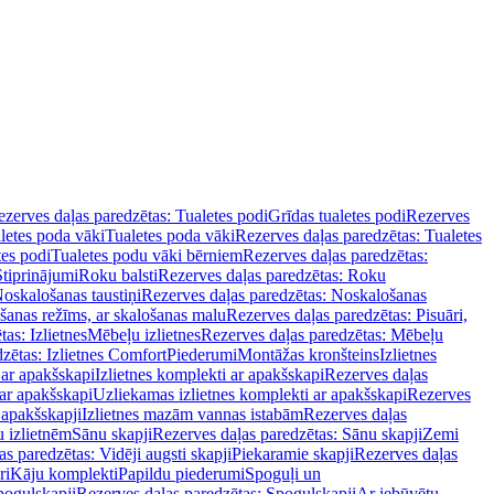
zerves daļas paredzētas: Tualetes podi
Grīdas tualetes podi
Rezerves
letes poda vāki
Tualetes poda vāki
Rezerves daļas paredzētas: Tualetes
tes podi
Tualetes podu vāki bērniem
Rezerves daļas paredzētas:
Stiprinājumi
Roku balsti
Rezerves daļas paredzētas: Roku
oskalošanas taustiņi
Rezerves daļas paredzētas: Noskalošanas
ošanas režīms, ar skalošanas malu
Rezerves daļas paredzētas: Pisuāri,
as: Izlietnes
Mēbeļu izlietnes
Rezerves daļas paredzētas: Mēbeļu
zētas: Izlietnes Comfort
Piederumi
Montāžas kronšteins
Izlietnes
 ar apakšskapi
Izlietnes komplekti ar apakšskapi
Rezerves daļas
 ar apakšskapi
Uzliekamas izlietnes komplekti ar apakšskapi
Rezerves
 apakšskapji
Izlietnes mazām vannas istabām
Rezerves daļas
 izlietnēm
Sānu skapji
Rezerves daļas paredzētas: Sānu skapji
Zemi
s paredzētas: Vidēji augsti skapji
Piekaramie skapji
Rezerves daļas
ri
Kāju komplekti
Papildu piederumi
Spoguļi un
poguļskapji
Rezerves daļas paredzētas: Spoguļskapji
Ar iebūvētu