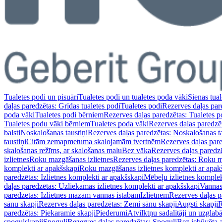
Tualetes podi un pisuāri
Tualetes podi un tualetes poda vāki
Sienas tual
daļas paredzētas: Grīdas tualetes podi
Tualetes podi
Rezerves daļas par
poda vāki
Tualetes podi bērniem
Rezerves daļas paredzētas: Tualetes 
Tualetes podu vāki bērniem
Tualetes poda vāki
Rezerves daļas paredzē
balsti
Noskalošanas taustiņi
Rezerves daļas paredzētas: Noskalošanas ta
taustiņi
Citām zemapmetuma skalojamām tvertnēm
Rezerves daļas pa
skalošanas režīms, ar skalošanas malu
Bez vāka
Rezerves daļas paredz
izlietnes
Roku mazgāšanas izlietnes
Rezerves daļas paredzētas: Roku m
komplekti ar apakšskapi
Roku mazgāšanas izlietnes komplekti ar apak
paredzētas: Izlietnes komplekti ar apakšskapi
Mēbeļu izlietnes komplek
daļas paredzētas: Uzliekamas izlietnes komplekti ar apakšskapi
Vannas
paredzētas: Izlietnes mazām vannas istabām
Izlietnēm
Rezerves daļas p
sānu skapji
Rezerves daļas paredzētas: Zemi sānu skapji
Augsti skapji
R
paredzētas: Piekaramie skapji
Piederumi
Atvilktņu sadalītāji un uzglab
spoguļskapji
Spoguļi
Rezerves daļas paredzētas: Spoguļi
Bez iebūvēta