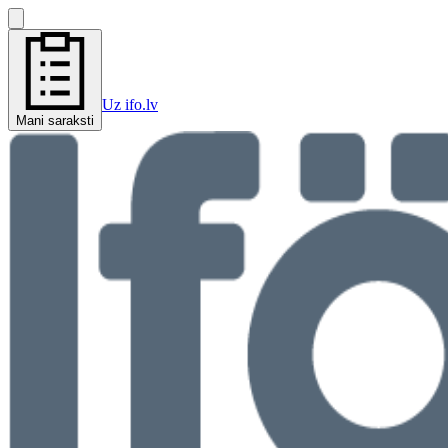
Uz ifo.lv
Mani saraksti