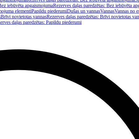
Bez iebūvēta apgaismojuma
Rezerves daļas paredzētas: Bez iebūvēta a
mojuma elementi
Papildu piederumi
Dušas un vannas
Vannas
Vannas no e
s
Brīvi novietotas vannas
Rezerves daļas paredzētas: Brīvi novietotas va
erves daļas paredzētas: Papildu piederumi