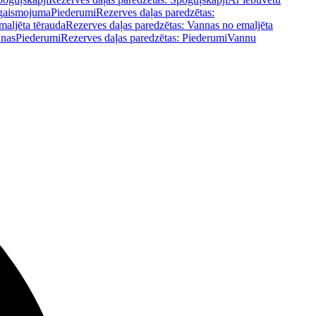
pgaismojuma
Piederumi
Rezerves daļas paredzētas:
maljēta tērauda
Rezerves daļas paredzētas: Vannas no emaljēta
nnas
Piederumi
Rezerves daļas paredzētas: Piederumi
Vannu