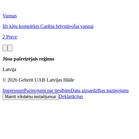
Vannas
Ifö kāju komplekts Caribia brīvstāvošai vannai
2 Prece
Jūsu pašreizējais reģions
Latvija
©
2026
Geberit UAB Latvijas filiāle
Impressum
Paziņojumi par tiesībām
Datu aizsardzības paziņojums
Deklarācijas
Mainīt sīkdatņu iestatījumus