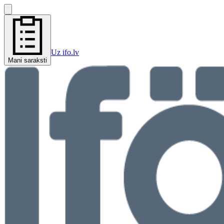
Uz ifo.lv
Mani saraksti