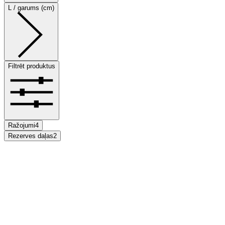
L / garums (cm)
Filtrēt produktus
Ražojumi
4
Rezerves daļas
2