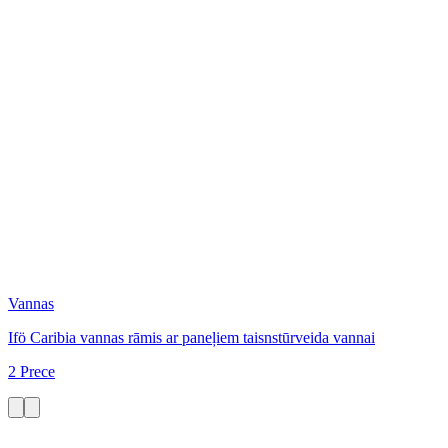
Vannas
Ifö Caribia vannas rāmis ar paneļiem taisnstūrveida vannai
2 Prece