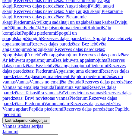
skapji
Rezerves daļas paredzētas: Zemi sānu skapji
Augsti
skapji
Rezerves daļas paredzētas: Augsti skapji
Vidēji augsti
skapji
Rezerves daļas paredzētas: Vidēji augsti skapji
Piekaramie
skapji
Rezerves daļas paredzētas: Piekaramie
skapji
Piederumi
Atvilktņu sadalītāji un uzglabāšanas kārbas
Dvieļu
turētāji un dvieļu āķi
Apgaismojuma elementi
Rokturi
Kāju
komplekti
Papildu piederumi
Spoguļi un
spoguļskapji
Spoguļi
Rezerves daļas paredzētas: Spoguļi
Bez iebūvēta
apgaismojuma
Rezerves daļas paredzētas: Bez iebūvēta
apgaismojuma
Spoguļskapji
Rezerves daļas paredzētas:
Spoguļskapji
Ar iebūvētu apgaismojumu
Rezerves daļas paredzētas:
Ar iebūvētu apgaismojumu
Bez iebūvēta apgaismojuma
Rezerves
daļas paredzētas: Bez iebūvēta apgaismojuma
Piederumi
Rezerves
daļas paredzētas: Piederumi
Apgaismojuma elementi
Rezerves daļas
paredzētas: Apgaismojuma elementi
Papildu piederumi
Dušas un
vannas
Vannas
Vannas no emaljēta tērauda
Rezerves daļas paredzētas:
Vannas no emaljēta tērauda
Taisnstūra vannas
Rezerves daļas
paredzētas: Taisnstūra vannas
Brīvi novietotas vannas
Rezerves daļas
paredzētas: Brīvi novietotas vannas
Piederumi
Rezerves daļas
paredzētas: Piederumi
Vannu apdare
Rezerves daļas paredzētas:
Vannu apdare
Papildu piederumi
Rezerves daļas paredzētas: Papildu
piederumi
Izstrādājumu kategorijas
Vannas istabas sērijas
Jaunumi