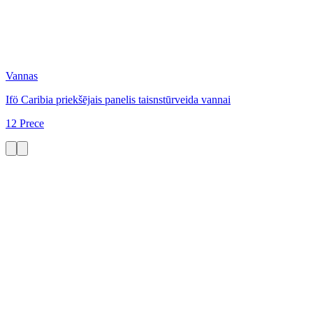
Vannas
Ifö Caribia priekšējais panelis taisnstūrveida vannai
12 Prece