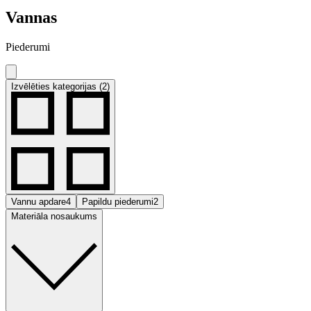
Vannas
Piederumi
Izvēlēties kategorijas (2)
Vannu apdare
4
Papildu piederumi
2
Materiāla nosaukums