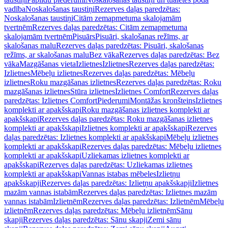
vadība
Noskalošanas taustiņi
Rezerves daļas paredzētas:
Noskalošanas taustiņi
Citām zemapmetuma skalojamām
tvertnēm
Rezerves daļas paredzētas: Citām zemapmetuma
skalojamām tvertnēm
Pisuārs
Pisuāri, skalošanas režīms, ar
skalošanas malu
Rezerves daļas paredzētas: Pisuāri, skalošanas
režīms, ar skalošanas malu
Bez vāka
Rezerves daļas paredzētas: Bez
vāka
Mazgāšanas vieta
Izlietnes
Izlietnes
Rezerves daļas paredzētas:
Izlietnes
Mēbeļu izlietnes
Rezerves daļas paredzētas: Mēbeļu
izlietnes
Roku mazgāšanas izlietnes
Rezerves daļas paredzētas: Roku
mazgāšanas izlietnes
Stūra izlietnes
Izlietnes Comfort
Rezerves daļas
paredzētas: Izlietnes Comfort
Piederumi
Montāžas kronšteins
Izlietnes
komplekti ar apakšskapi
Roku mazgāšanas izlietnes komplekti ar
apakšskapi
Rezerves daļas paredzētas: Roku mazgāšanas izlietnes
komplekti ar apakšskapi
Izlietnes komplekti ar apakšskapi
Rezerves
daļas paredzētas: Izlietnes komplekti ar apakšskapi
Mēbeļu izlietnes
komplekti ar apakšskapi
Rezerves daļas paredzētas: Mēbeļu izlietnes
komplekti ar apakšskapi
Uzliekamas izlietnes komplekti ar
apakšskapi
Rezerves daļas paredzētas: Uzliekamas izlietnes
komplekti ar apakšskapi
Vannas istabas mēbeles
Izlietņu
apakšskapji
Rezerves daļas paredzētas: Izlietņu apakšskapji
Izlietnes
mazām vannas istabām
Rezerves daļas paredzētas: Izlietnes mazām
vannas istabām
Izlietnēm
Rezerves daļas paredzētas: Izlietnēm
Mēbeļu
izlietnēm
Rezerves daļas paredzētas: Mēbeļu izlietnēm
Sānu
skapji
Rezerves daļas paredzētas: Sānu skapji
Zemi sānu