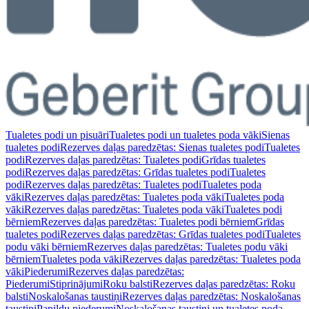
Tualetes podi un pisuāri
Tualetes podi un tualetes poda vāki
Sienas
tualetes podi
Rezerves daļas paredzētas: Sienas tualetes podi
Tualetes
podi
Rezerves daļas paredzētas: Tualetes podi
Grīdas tualetes
podi
Rezerves daļas paredzētas: Grīdas tualetes podi
Tualetes
podi
Rezerves daļas paredzētas: Tualetes podi
Tualetes poda
vāki
Rezerves daļas paredzētas: Tualetes poda vāki
Tualetes poda
vāki
Rezerves daļas paredzētas: Tualetes poda vāki
Tualetes podi
bērniem
Rezerves daļas paredzētas: Tualetes podi bērniem
Grīdas
tualetes podi
Rezerves daļas paredzētas: Grīdas tualetes podi
Tualetes
podu vāki bērniem
Rezerves daļas paredzētas: Tualetes podu vāki
bērniem
Tualetes poda vāki
Rezerves daļas paredzētas: Tualetes poda
vāki
Piederumi
Rezerves daļas paredzētas:
Piederumi
Stiprinājumi
Roku balsti
Rezerves daļas paredzētas: Roku
balsti
Noskalošanas taustiņi
Rezerves daļas paredzētas: Noskalošanas
taustiņi
Papildu piederumi
Noskalošanas taustiņi un tualetes poda