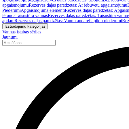
apgaismojumu
Rezerves daļas paredzētas: Ar iebūvētu apgaismojumu
Piederumi
Apgaismojuma elementi
Rezerves daļas paredzētas: Apgais
tērauda
Taisnstūra vannas
Rezerves daļas paredzētas: Taisnstūra vanna
apdare
Rezerves daļas paredzētas: Vannu apdare
Papildu piederumi
Rez
Izstrādājumu kategorijas
Vannas istabas sērijas
Jaunumi