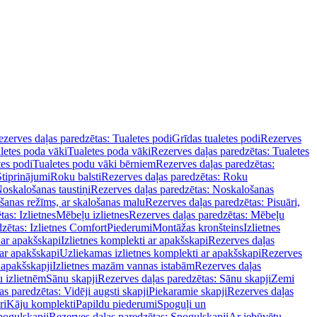
zerves daļas paredzētas: Tualetes podi
Grīdas tualetes podi
Rezerves
letes poda vāki
Tualetes poda vāki
Rezerves daļas paredzētas: Tualetes
tes podi
Tualetes podu vāki bērniem
Rezerves daļas paredzētas:
Stiprinājumi
Roku balsti
Rezerves daļas paredzētas: Roku
oskalošanas taustiņi
Rezerves daļas paredzētas: Noskalošanas
ošanas režīms, ar skalošanas malu
Rezerves daļas paredzētas: Pisuāri,
as: Izlietnes
Mēbeļu izlietnes
Rezerves daļas paredzētas: Mēbeļu
zētas: Izlietnes Comfort
Piederumi
Montāžas kronšteins
Izlietnes
 ar apakšskapi
Izlietnes komplekti ar apakšskapi
Rezerves daļas
 ar apakšskapi
Uzliekamas izlietnes komplekti ar apakšskapi
Rezerves
 apakšskapji
Izlietnes mazām vannas istabām
Rezerves daļas
 izlietnēm
Sānu skapji
Rezerves daļas paredzētas: Sānu skapji
Zemi
s paredzētas: Vidēji augsti skapji
Piekaramie skapji
Rezerves daļas
ri
Kāju komplekti
Papildu piederumi
Spoguļi un
poguļskapji
Rezerves daļas paredzētas: Spoguļskapji
Ar iebūvētu