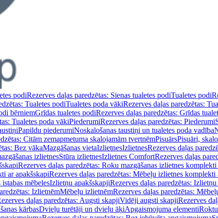
etes podi
Rezerves daļas paredzētas: Sienas tualetes podi
Tualetes podi
Re
edzētas: Tualetes podi
Tualetes poda vāki
Rezerves daļas paredzētas: Tua
podi bērniem
Grīdas tualetes podi
Rezerves daļas paredzētas: Grīdas tuale
tas: Tualetes poda vāki
Piederumi
Rezerves daļas paredzētas: Piederumi
ustiņi
Papildu piederumi
Noskalošanas taustiņi un tualetes poda vadība
N
redzētas: Citām zemapmetuma skalojamām tvertnēm
Pisuārs
Pisuāri, skal
ētas: Bez vāka
Mazgāšanas vieta
Izlietnes
Izlietnes
Rezerves daļas paredzēt
azgāšanas izlietnes
Stūra izlietnes
Izlietnes Comfort
Rezerves daļas pared
šskapi
Rezerves daļas paredzētas: Roku mazgāšanas izlietnes komplekti
ti ar apakšskapi
Rezerves daļas paredzētas: Mēbeļu izlietnes komplekti
 istabas mēbeles
Izlietņu apakšskapji
Rezerves daļas paredzētas: Izlietņu
aredzētas: Izlietnēm
Mēbeļu izlietnēm
Rezerves daļas paredzētas: Mēbeļu
ezerves daļas paredzētas: Augsti skapji
Vidēji augsti skapji
Rezerves daļa
āšanas kārbas
Dvieļu turētāji un dvieļu āķi
Apgaismojuma elementi
Roktu
 apgaismojuma
Rezerves daļas paredzētas: Bez iebūvēta apgaismojuma
S