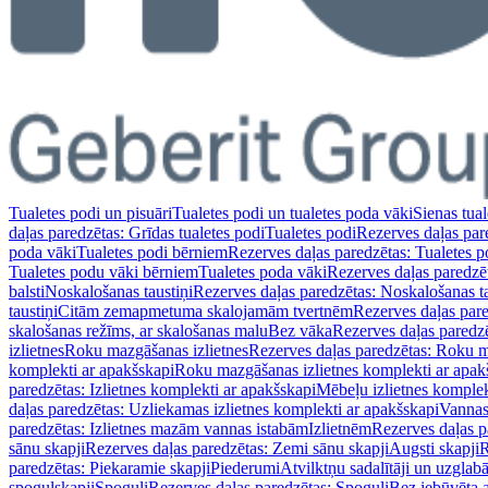
Tualetes podi un pisuāri
Tualetes podi un tualetes poda vāki
Sienas tual
daļas paredzētas: Grīdas tualetes podi
Tualetes podi
Rezerves daļas par
poda vāki
Tualetes podi bērniem
Rezerves daļas paredzētas: Tualetes 
Tualetes podu vāki bērniem
Tualetes poda vāki
Rezerves daļas paredzē
balsti
Noskalošanas taustiņi
Rezerves daļas paredzētas: Noskalošanas ta
taustiņi
Citām zemapmetuma skalojamām tvertnēm
Rezerves daļas pa
skalošanas režīms, ar skalošanas malu
Bez vāka
Rezerves daļas paredz
izlietnes
Roku mazgāšanas izlietnes
Rezerves daļas paredzētas: Roku m
komplekti ar apakšskapi
Roku mazgāšanas izlietnes komplekti ar apak
paredzētas: Izlietnes komplekti ar apakšskapi
Mēbeļu izlietnes komplek
daļas paredzētas: Uzliekamas izlietnes komplekti ar apakšskapi
Vannas
paredzētas: Izlietnes mazām vannas istabām
Izlietnēm
Rezerves daļas p
sānu skapji
Rezerves daļas paredzētas: Zemi sānu skapji
Augsti skapji
R
paredzētas: Piekaramie skapji
Piederumi
Atvilktņu sadalītāji un uzglab
spoguļskapji
Spoguļi
Rezerves daļas paredzētas: Spoguļi
Bez iebūvēta