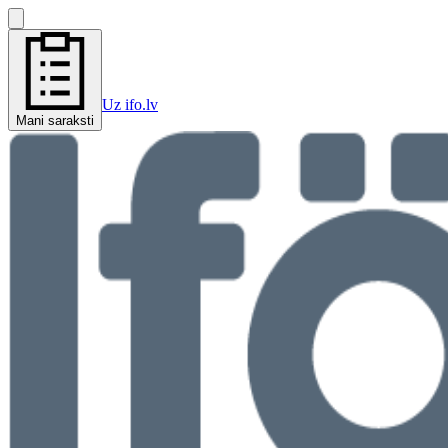
Uz ifo.lv
Mani saraksti