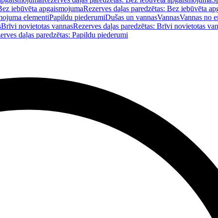
Bez iebūvēta apgaismojuma
Rezerves daļas paredzētas: Bez iebūvēta a
mojuma elementi
Papildu piederumi
Dušas un vannas
Vannas
Vannas no e
s
Brīvi novietotas vannas
Rezerves daļas paredzētas: Brīvi novietotas va
erves daļas paredzētas: Papildu piederumi