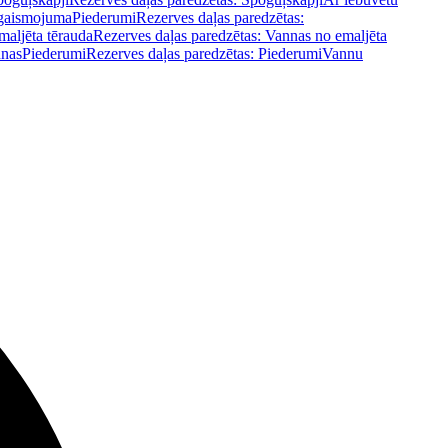
pgaismojuma
Piederumi
Rezerves daļas paredzētas:
maljēta tērauda
Rezerves daļas paredzētas: Vannas no emaljēta
nnas
Piederumi
Rezerves daļas paredzētas: Piederumi
Vannu