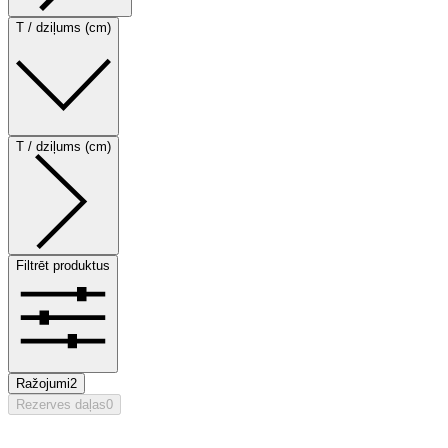
T / dziļums (cm)
T / dziļums (cm)
Filtrēt produktus
Ražojumi
2
Rezerves daļas
0