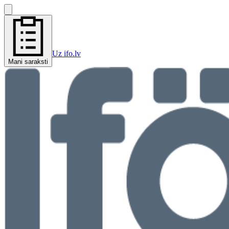
Uz ifo.lv
Mani saraksti