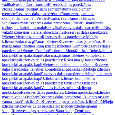
vadība
Noskalošanas taustiņi
Rezerves daļas paredzētas:
Noskalošanas taustiņi
Citām zemapmetuma skalojamām
tvertnēm
Rezerves daļas paredzētas: Citām zemapmetuma
skalojamām tvertnēm
Pisuārs
Pisuāri, skalošanas režīms, ar
skalošanas malu
Rezerves daļas paredzētas: Pisuāri, skalošanas
režīms, ar skalošanas malu
Bez vāka
Rezerves daļas paredzētas: Bez
vāka
Mazgāšanas vieta
Izlietnes
Izlietnes
Rezerves daļas paredzētas:
Izlietnes
Mēbeļu izlietnes
Rezerves daļas paredzētas: Mēbeļu
izlietnes
Roku mazgāšanas izlietnes
Rezerves daļas paredzētas: Roku
mazgāšanas izlietnes
Stūra izlietnes
Izlietnes Comfort
Rezerves daļas
paredzētas: Izlietnes Comfort
Piederumi
Montāžas kronšteins
Izlietnes
komplekti ar apakšskapi
Roku mazgāšanas izlietnes komplekti ar
apakšskapi
Rezerves daļas paredzētas: Roku mazgāšanas izlietnes
komplekti ar apakšskapi
Izlietnes komplekti ar apakšskapi
Rezerves
daļas paredzētas: Izlietnes komplekti ar apakšskapi
Mēbeļu izlietnes
komplekti ar apakšskapi
Rezerves daļas paredzētas: Mēbeļu izlietnes
komplekti ar apakšskapi
Uzliekamas izlietnes komplekti ar
apakšskapi
Rezerves daļas paredzētas: Uzliekamas izlietnes
komplekti ar apakšskapi
Vannas istabas mēbeles
Izlietņu
apakšskapji
Rezerves daļas paredzētas: Izlietņu apakšskapji
Izlietnes
mazām vannas istabām
Rezerves daļas paredzētas: Izlietnes mazām
vannas istabām
Izlietnēm
Rezerves daļas paredzētas: Izlietnēm
Mēbeļu
izlietnēm
Rezerves daļas paredzētas: Mēbeļu izlietnēm
Sānu
skapji
Rezerves daļas paredzētas: Sānu skapji
Zemi sānu