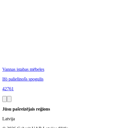
Vannas istabas mēbeles
Ifö palielinošs spogulis
42761
Jūsu pašreizējais reģions
Latvija