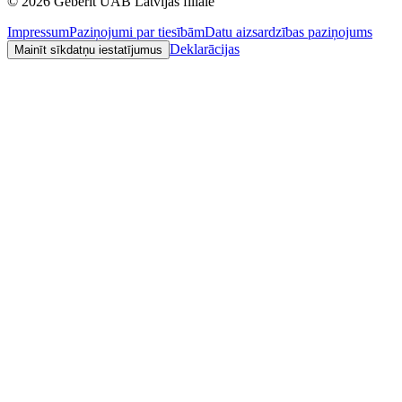
©
2026
Geberit UAB Latvijas filiāle
Impressum
Paziņojumi par tiesībām
Datu aizsardzības paziņojums
Deklarācijas
Mainīt sīkdatņu iestatījumus