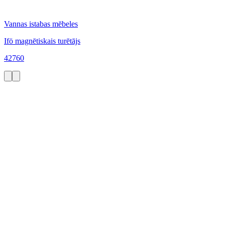
Vannas istabas mēbeles
Ifö magnētiskais turētājs
42760