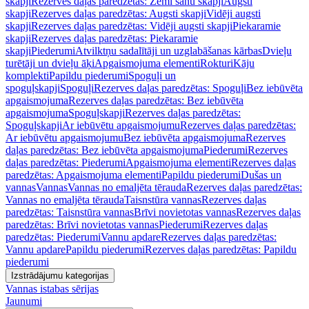
skapji
Rezerves daļas paredzētas: Zemi sānu skapji
Augsti
skapji
Rezerves daļas paredzētas: Augsti skapji
Vidēji augsti
skapji
Rezerves daļas paredzētas: Vidēji augsti skapji
Piekaramie
skapji
Rezerves daļas paredzētas: Piekaramie
skapji
Piederumi
Atvilktņu sadalītāji un uzglabāšanas kārbas
Dvieļu
turētāji un dvieļu āķi
Apgaismojuma elementi
Rokturi
Kāju
komplekti
Papildu piederumi
Spoguļi un
spoguļskapji
Spoguļi
Rezerves daļas paredzētas: Spoguļi
Bez iebūvēta
apgaismojuma
Rezerves daļas paredzētas: Bez iebūvēta
apgaismojuma
Spoguļskapji
Rezerves daļas paredzētas:
Spoguļskapji
Ar iebūvētu apgaismojumu
Rezerves daļas paredzētas:
Ar iebūvētu apgaismojumu
Bez iebūvēta apgaismojuma
Rezerves
daļas paredzētas: Bez iebūvēta apgaismojuma
Piederumi
Rezerves
daļas paredzētas: Piederumi
Apgaismojuma elementi
Rezerves daļas
paredzētas: Apgaismojuma elementi
Papildu piederumi
Dušas un
vannas
Vannas
Vannas no emaljēta tērauda
Rezerves daļas paredzētas:
Vannas no emaljēta tērauda
Taisnstūra vannas
Rezerves daļas
paredzētas: Taisnstūra vannas
Brīvi novietotas vannas
Rezerves daļas
paredzētas: Brīvi novietotas vannas
Piederumi
Rezerves daļas
paredzētas: Piederumi
Vannu apdare
Rezerves daļas paredzētas:
Vannu apdare
Papildu piederumi
Rezerves daļas paredzētas: Papildu
piederumi
Izstrādājumu kategorijas
Vannas istabas sērijas
Jaunumi