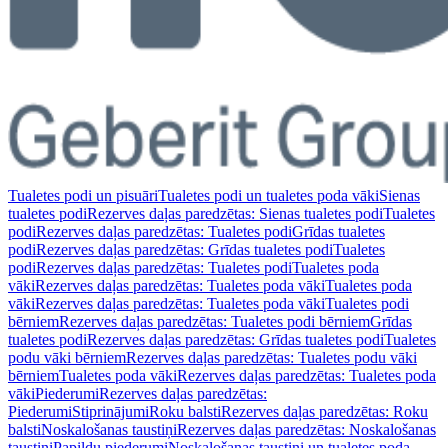
Tualetes podi un pisuāri
Tualetes podi un tualetes poda vāki
Sienas
tualetes podi
Rezerves daļas paredzētas: Sienas tualetes podi
Tualetes
podi
Rezerves daļas paredzētas: Tualetes podi
Grīdas tualetes
podi
Rezerves daļas paredzētas: Grīdas tualetes podi
Tualetes
podi
Rezerves daļas paredzētas: Tualetes podi
Tualetes poda
vāki
Rezerves daļas paredzētas: Tualetes poda vāki
Tualetes poda
vāki
Rezerves daļas paredzētas: Tualetes poda vāki
Tualetes podi
bērniem
Rezerves daļas paredzētas: Tualetes podi bērniem
Grīdas
tualetes podi
Rezerves daļas paredzētas: Grīdas tualetes podi
Tualetes
podu vāki bērniem
Rezerves daļas paredzētas: Tualetes podu vāki
bērniem
Tualetes poda vāki
Rezerves daļas paredzētas: Tualetes poda
vāki
Piederumi
Rezerves daļas paredzētas:
Piederumi
Stiprinājumi
Roku balsti
Rezerves daļas paredzētas: Roku
balsti
Noskalošanas taustiņi
Rezerves daļas paredzētas: Noskalošanas
taustiņi
Papildu piederumi
Noskalošanas taustiņi un tualetes poda