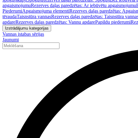
apgaismojumu
Rezerves daļas paredzētas: Ar iebūvētu apgaismojumu
Piederumi
Apgaismojuma elementi
Rezerves daļas paredzētas: Apgais
tērauda
Taisnstūra vannas
Rezerves daļas paredzētas: Taisnstūra vanna
apdare
Rezerves daļas paredzētas: Vannu apdare
Papildu piederumi
Rez
Izstrādājumu kategorijas
Vannas istabas sērijas
Jaunumi