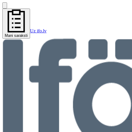
Uz ifo.lv
Mani saraksti