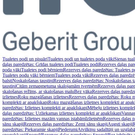
Tualetes podi un pisuāri
Tualetes podi un tualetes poda vāki
Sienas tual
daļas paredzētas: Grīdas tualetes podi
Tualetes podi
Rezerves daļas par
poda vāki
Tualetes podi bērniem
Rezerves daļas paredzētas: Tualetes 
Tualetes podu vāki bērniem
Tualetes poda vāki
Rezerves daļas paredzē
balsti
Noskalošanas taustiņi
Rezerves daļas paredzētas: Noskalošanas ta
taustiņi
Citām zemapmetuma skalojamām tvertnēm
Rezerves daļas pa
skalošanas režīms, ar skalošanas malu
Bez vāka
Rezerves daļas paredz
izlietnes
Roku mazgāšanas izlietnes
Rezerves daļas paredzētas: Roku m
komplekti ar apakšskapi
Roku mazgāšanas izlietnes komplekti ar apak
paredzētas: Izlietnes komplekti ar apakšskapi
Mēbeļu izlietnes komplek
daļas paredzētas: Uzliekamas izlietnes komplekti ar apakšskapi
Vannas
paredzētas: Izlietnes mazām vannas istabām
Izlietnēm
Rezerves daļas p
sānu skapji
Rezerves daļas paredzētas: Zemi sānu skapji
Augsti skapji
R
paredzētas: Piekaramie skapji
Piederumi
Atvilktņu sadalītāji un uzglab
spoguļskapji
Spoguļi
Rezerves daļas paredzētas: Spoguļi
Bez iebūvēta