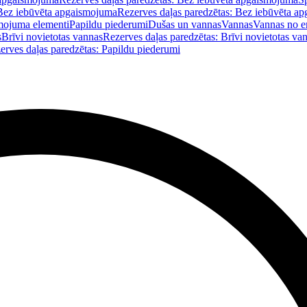
Bez iebūvēta apgaismojuma
Rezerves daļas paredzētas: Bez iebūvēta a
mojuma elementi
Papildu piederumi
Dušas un vannas
Vannas
Vannas no e
s
Brīvi novietotas vannas
Rezerves daļas paredzētas: Brīvi novietotas va
erves daļas paredzētas: Papildu piederumi