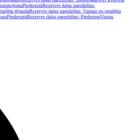
pgaismojuma
Piederumi
Rezerves daļas paredzētas:
maljēta tērauda
Rezerves daļas paredzētas: Vannas no emaljēta
nnas
Piederumi
Rezerves daļas paredzētas: Piederumi
Vannu