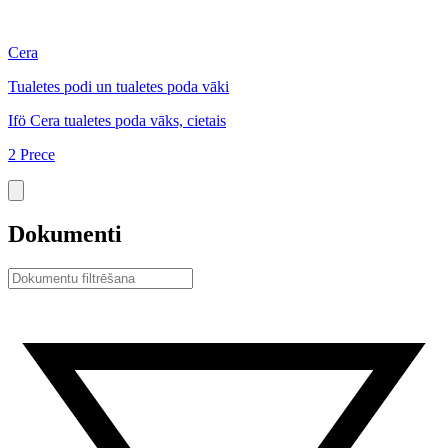
Cera
C
Tualetes podi un tualetes poda vāki
T
Ifö Cera tualetes poda vāks, cietais
I
2 Prece
9
Dokumenti