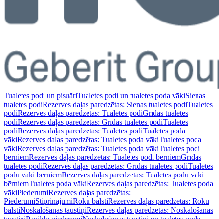
Tualetes podi un pisuāri
Tualetes podi un tualetes poda vāki
Sienas
tualetes podi
Rezerves daļas paredzētas: Sienas tualetes podi
Tualetes
podi
Rezerves daļas paredzētas: Tualetes podi
Grīdas tualetes
podi
Rezerves daļas paredzētas: Grīdas tualetes podi
Tualetes
podi
Rezerves daļas paredzētas: Tualetes podi
Tualetes poda
vāki
Rezerves daļas paredzētas: Tualetes poda vāki
Tualetes poda
vāki
Rezerves daļas paredzētas: Tualetes poda vāki
Tualetes podi
bērniem
Rezerves daļas paredzētas: Tualetes podi bērniem
Grīdas
tualetes podi
Rezerves daļas paredzētas: Grīdas tualetes podi
Tualetes
podu vāki bērniem
Rezerves daļas paredzētas: Tualetes podu vāki
bērniem
Tualetes poda vāki
Rezerves daļas paredzētas: Tualetes poda
vāki
Piederumi
Rezerves daļas paredzētas:
Piederumi
Stiprinājumi
Roku balsti
Rezerves daļas paredzētas: Roku
balsti
Noskalošanas taustiņi
Rezerves daļas paredzētas: Noskalošanas
taustiņi
Papildu piederumi
Noskalošanas taustiņi un tualetes poda