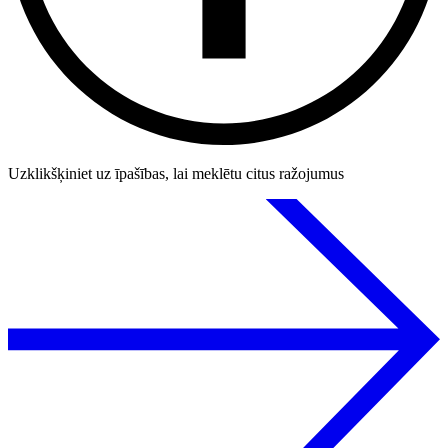
Uzklikšķiniet uz īpašības, lai meklētu citus ražojumus