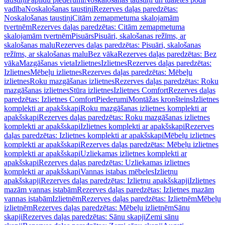
vadība
Noskalošanas taustiņi
Rezerves daļas paredzētas:
Noskalošanas taustiņi
Citām zemapmetuma skalojamām
tvertnēm
Rezerves daļas paredzētas: Citām zemapmetuma
skalojamām tvertnēm
Pisuārs
Pisuāri, skalošanas režīms, ar
skalošanas malu
Rezerves daļas paredzētas: Pisuāri, skalošanas
režīms, ar skalošanas malu
Bez vāka
Rezerves daļas paredzētas: Bez
vāka
Mazgāšanas vieta
Izlietnes
Izlietnes
Rezerves daļas paredzētas:
Izlietnes
Mēbeļu izlietnes
Rezerves daļas paredzētas: Mēbeļu
izlietnes
Roku mazgāšanas izlietnes
Rezerves daļas paredzētas: Roku
mazgāšanas izlietnes
Stūra izlietnes
Izlietnes Comfort
Rezerves daļas
paredzētas: Izlietnes Comfort
Piederumi
Montāžas kronšteins
Izlietnes
komplekti ar apakšskapi
Roku mazgāšanas izlietnes komplekti ar
apakšskapi
Rezerves daļas paredzētas: Roku mazgāšanas izlietnes
komplekti ar apakšskapi
Izlietnes komplekti ar apakšskapi
Rezerves
daļas paredzētas: Izlietnes komplekti ar apakšskapi
Mēbeļu izlietnes
komplekti ar apakšskapi
Rezerves daļas paredzētas: Mēbeļu izlietnes
komplekti ar apakšskapi
Uzliekamas izlietnes komplekti ar
apakšskapi
Rezerves daļas paredzētas: Uzliekamas izlietnes
komplekti ar apakšskapi
Vannas istabas mēbeles
Izlietņu
apakšskapji
Rezerves daļas paredzētas: Izlietņu apakšskapji
Izlietnes
mazām vannas istabām
Rezerves daļas paredzētas: Izlietnes mazām
vannas istabām
Izlietnēm
Rezerves daļas paredzētas: Izlietnēm
Mēbeļu
izlietnēm
Rezerves daļas paredzētas: Mēbeļu izlietnēm
Sānu
skapji
Rezerves daļas paredzētas: Sānu skapji
Zemi sānu