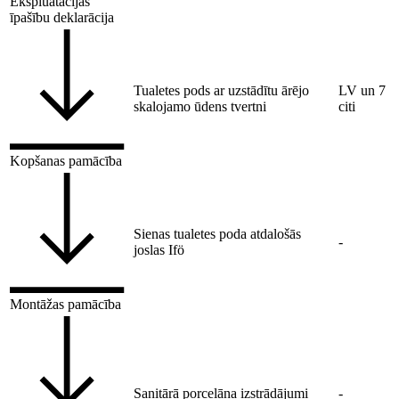
Ekspluatācijas
īpašību deklarācija
Tualetes pods ar uzstādītu ārējo
LV un 7
skalojamo ūdens tvertni
citi
Kopšanas pamācība
Sienas tualetes poda atdalošās
-
joslas Ifö
Montāžas pamācība
Sanitārā porcelāna izstrādājumi
-