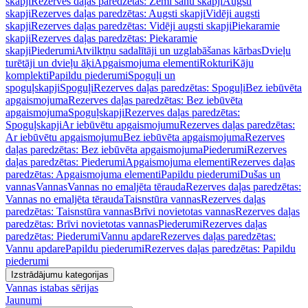
skapji
Rezerves daļas paredzētas: Zemi sānu skapji
Augsti
skapji
Rezerves daļas paredzētas: Augsti skapji
Vidēji augsti
skapji
Rezerves daļas paredzētas: Vidēji augsti skapji
Piekaramie
skapji
Rezerves daļas paredzētas: Piekaramie
skapji
Piederumi
Atvilktņu sadalītāji un uzglabāšanas kārbas
Dvieļu
turētāji un dvieļu āķi
Apgaismojuma elementi
Rokturi
Kāju
komplekti
Papildu piederumi
Spoguļi un
spoguļskapji
Spoguļi
Rezerves daļas paredzētas: Spoguļi
Bez iebūvēta
apgaismojuma
Rezerves daļas paredzētas: Bez iebūvēta
apgaismojuma
Spoguļskapji
Rezerves daļas paredzētas:
Spoguļskapji
Ar iebūvētu apgaismojumu
Rezerves daļas paredzētas:
Ar iebūvētu apgaismojumu
Bez iebūvēta apgaismojuma
Rezerves
daļas paredzētas: Bez iebūvēta apgaismojuma
Piederumi
Rezerves
daļas paredzētas: Piederumi
Apgaismojuma elementi
Rezerves daļas
paredzētas: Apgaismojuma elementi
Papildu piederumi
Dušas un
vannas
Vannas
Vannas no emaljēta tērauda
Rezerves daļas paredzētas:
Vannas no emaljēta tērauda
Taisnstūra vannas
Rezerves daļas
paredzētas: Taisnstūra vannas
Brīvi novietotas vannas
Rezerves daļas
paredzētas: Brīvi novietotas vannas
Piederumi
Rezerves daļas
paredzētas: Piederumi
Vannu apdare
Rezerves daļas paredzētas:
Vannu apdare
Papildu piederumi
Rezerves daļas paredzētas: Papildu
piederumi
Izstrādājumu kategorijas
Vannas istabas sērijas
Jaunumi