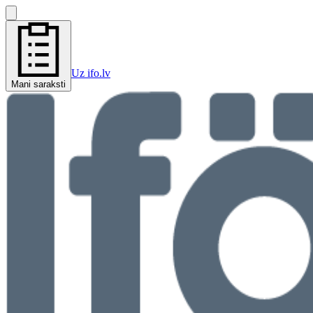
Uz ifo.lv
Mani saraksti