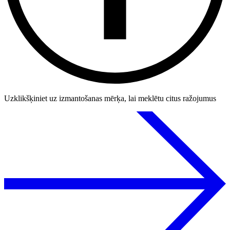
Uzklikšķiniet uz izmantošanas mērķa, lai meklētu citus ražojumus