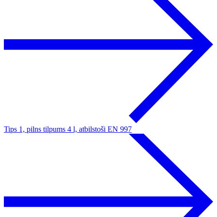
Tips 1, pilns tilpums 4 l, atbilstoši EN 997