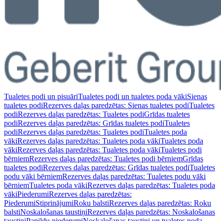
Tualetes podi un pisuāri
Tualetes podi un tualetes poda vāki
Sienas
tualetes podi
Rezerves daļas paredzētas: Sienas tualetes podi
Tualetes
podi
Rezerves daļas paredzētas: Tualetes podi
Grīdas tualetes
podi
Rezerves daļas paredzētas: Grīdas tualetes podi
Tualetes
podi
Rezerves daļas paredzētas: Tualetes podi
Tualetes poda
vāki
Rezerves daļas paredzētas: Tualetes poda vāki
Tualetes poda
vāki
Rezerves daļas paredzētas: Tualetes poda vāki
Tualetes podi
bērniem
Rezerves daļas paredzētas: Tualetes podi bērniem
Grīdas
tualetes podi
Rezerves daļas paredzētas: Grīdas tualetes podi
Tualetes
podu vāki bērniem
Rezerves daļas paredzētas: Tualetes podu vāki
bērniem
Tualetes poda vāki
Rezerves daļas paredzētas: Tualetes poda
vāki
Piederumi
Rezerves daļas paredzētas:
Piederumi
Stiprinājumi
Roku balsti
Rezerves daļas paredzētas: Roku
balsti
Noskalošanas taustiņi
Rezerves daļas paredzētas: Noskalošanas
taustiņi
Papildu piederumi
Noskalošanas taustiņi un tualetes poda