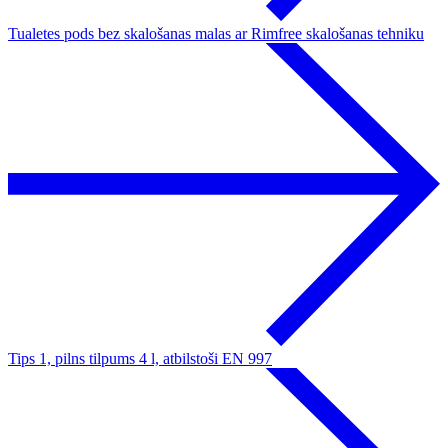
Tualetes pods bez skalošanas malas ar Rimfree skalošanas tehniku
Tips 1, pilns tilpums 4 l, atbilstoši EN 997