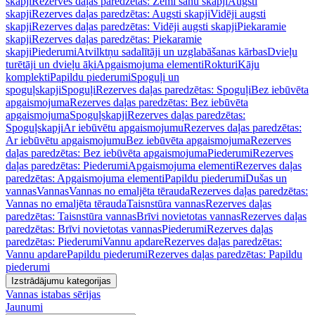
skapji
Rezerves daļas paredzētas: Zemi sānu skapji
Augsti
skapji
Rezerves daļas paredzētas: Augsti skapji
Vidēji augsti
skapji
Rezerves daļas paredzētas: Vidēji augsti skapji
Piekaramie
skapji
Rezerves daļas paredzētas: Piekaramie
skapji
Piederumi
Atvilktņu sadalītāji un uzglabāšanas kārbas
Dvieļu
turētāji un dvieļu āķi
Apgaismojuma elementi
Rokturi
Kāju
komplekti
Papildu piederumi
Spoguļi un
spoguļskapji
Spoguļi
Rezerves daļas paredzētas: Spoguļi
Bez iebūvēta
apgaismojuma
Rezerves daļas paredzētas: Bez iebūvēta
apgaismojuma
Spoguļskapji
Rezerves daļas paredzētas:
Spoguļskapji
Ar iebūvētu apgaismojumu
Rezerves daļas paredzētas:
Ar iebūvētu apgaismojumu
Bez iebūvēta apgaismojuma
Rezerves
daļas paredzētas: Bez iebūvēta apgaismojuma
Piederumi
Rezerves
daļas paredzētas: Piederumi
Apgaismojuma elementi
Rezerves daļas
paredzētas: Apgaismojuma elementi
Papildu piederumi
Dušas un
vannas
Vannas
Vannas no emaljēta tērauda
Rezerves daļas paredzētas:
Vannas no emaljēta tērauda
Taisnstūra vannas
Rezerves daļas
paredzētas: Taisnstūra vannas
Brīvi novietotas vannas
Rezerves daļas
paredzētas: Brīvi novietotas vannas
Piederumi
Rezerves daļas
paredzētas: Piederumi
Vannu apdare
Rezerves daļas paredzētas:
Vannu apdare
Papildu piederumi
Rezerves daļas paredzētas: Papildu
piederumi
Izstrādājumu kategorijas
Vannas istabas sērijas
Jaunumi