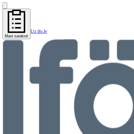
Uz ifo.lv
Mani saraksti