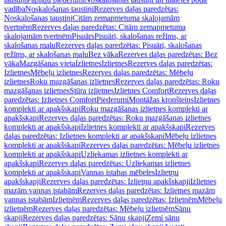
vadība
Noskalošanas taustiņi
Rezerves daļas paredzētas:
Noskalošanas taustiņi
Citām zemapmetuma skalojamām
tvertnēm
Rezerves daļas paredzētas: Citām zemapmetuma
skalojamām tvertnēm
Pisuārs
Pisuāri, skalošanas režīms, ar
skalošanas malu
Rezerves daļas paredzētas: Pisuāri, skalošanas
režīms, ar skalošanas malu
Bez vāka
Rezerves daļas paredzētas: Bez
vāka
Mazgāšanas vieta
Izlietnes
Izlietnes
Rezerves daļas paredzētas:
Izlietnes
Mēbeļu izlietnes
Rezerves daļas paredzētas: Mēbeļu
izlietnes
Roku mazgāšanas izlietnes
Rezerves daļas paredzētas: Roku
mazgāšanas izlietnes
Stūra izlietnes
Izlietnes Comfort
Rezerves daļas
paredzētas: Izlietnes Comfort
Piederumi
Montāžas kronšteins
Izlietnes
komplekti ar apakšskapi
Roku mazgāšanas izlietnes komplekti ar
apakšskapi
Rezerves daļas paredzētas: Roku mazgāšanas izlietnes
komplekti ar apakšskapi
Izlietnes komplekti ar apakšskapi
Rezerves
daļas paredzētas: Izlietnes komplekti ar apakšskapi
Mēbeļu izlietnes
komplekti ar apakšskapi
Rezerves daļas paredzētas: Mēbeļu izlietnes
komplekti ar apakšskapi
Uzliekamas izlietnes komplekti ar
apakšskapi
Rezerves daļas paredzētas: Uzliekamas izlietnes
komplekti ar apakšskapi
Vannas istabas mēbeles
Izlietņu
apakšskapji
Rezerves daļas paredzētas: Izlietņu apakšskapji
Izlietnes
mazām vannas istabām
Rezerves daļas paredzētas: Izlietnes mazām
vannas istabām
Izlietnēm
Rezerves daļas paredzētas: Izlietnēm
Mēbeļu
izlietnēm
Rezerves daļas paredzētas: Mēbeļu izlietnēm
Sānu
skapji
Rezerves daļas paredzētas: Sānu skapji
Zemi sānu