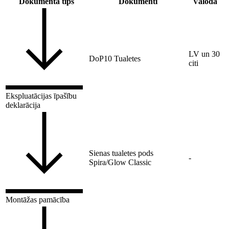
Dokumenta tips
Dokumenti
Valoda
LV un 30
DoP10 Tualetes
citi
Ekspluatācijas īpašību
deklarācija
Sienas tualetes pods
-
Spira/Glow Classic
Montāžas pamācība