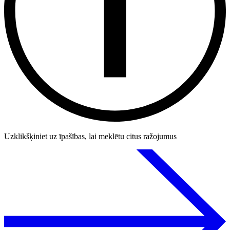
Uzklikšķiniet uz īpašības, lai meklētu citus ražojumus