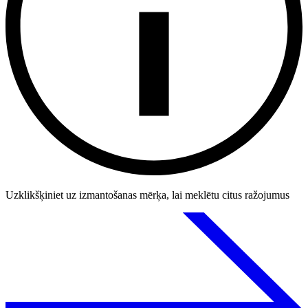
Uzklikšķiniet uz izmantošanas mērķa, lai meklētu citus ražojumus