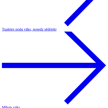
Tualetes poda vāks, nosedz sēdriņķi
Mīksts vāks