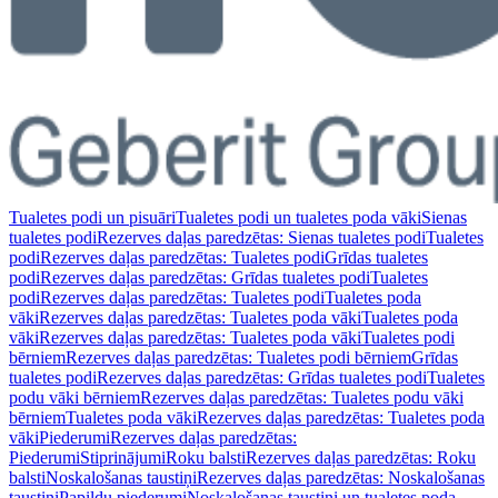
Tualetes podi un pisuāri
Tualetes podi un tualetes poda vāki
Sienas
tualetes podi
Rezerves daļas paredzētas: Sienas tualetes podi
Tualetes
podi
Rezerves daļas paredzētas: Tualetes podi
Grīdas tualetes
podi
Rezerves daļas paredzētas: Grīdas tualetes podi
Tualetes
podi
Rezerves daļas paredzētas: Tualetes podi
Tualetes poda
vāki
Rezerves daļas paredzētas: Tualetes poda vāki
Tualetes poda
vāki
Rezerves daļas paredzētas: Tualetes poda vāki
Tualetes podi
bērniem
Rezerves daļas paredzētas: Tualetes podi bērniem
Grīdas
tualetes podi
Rezerves daļas paredzētas: Grīdas tualetes podi
Tualetes
podu vāki bērniem
Rezerves daļas paredzētas: Tualetes podu vāki
bērniem
Tualetes poda vāki
Rezerves daļas paredzētas: Tualetes poda
vāki
Piederumi
Rezerves daļas paredzētas:
Piederumi
Stiprinājumi
Roku balsti
Rezerves daļas paredzētas: Roku
balsti
Noskalošanas taustiņi
Rezerves daļas paredzētas: Noskalošanas
taustiņi
Papildu piederumi
Noskalošanas taustiņi un tualetes poda