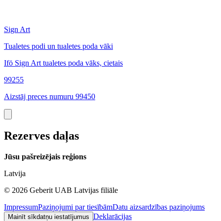
Sign Art
S
Tualetes podi un tualetes poda vāki
T
Ifö Sign Art tualetes poda vāks, cietais
I
99255
4
Aizstāj preces numuru 99450
Rezerves daļas
Jūsu pašreizējais reģions
Latvija
©
2026
Geberit UAB Latvijas filiāle
Impressum
Paziņojumi par tiesībām
Datu aizsardzības paziņojums
Deklarācijas
Mainīt sīkdatņu iestatījumus