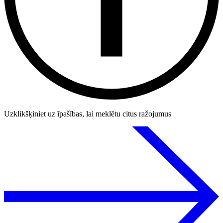
Uzklikšķiniet uz īpašības, lai meklētu citus ražojumus