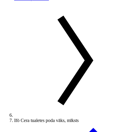
Ifö Cera tualetes poda vāks, mīksts