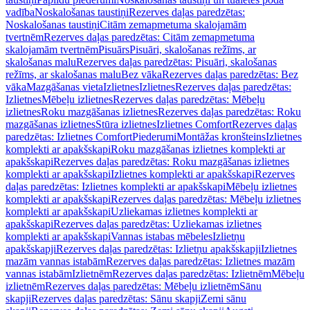
vadība
Noskalošanas taustiņi
Rezerves daļas paredzētas:
Noskalošanas taustiņi
Citām zemapmetuma skalojamām
tvertnēm
Rezerves daļas paredzētas: Citām zemapmetuma
skalojamām tvertnēm
Pisuārs
Pisuāri, skalošanas režīms, ar
skalošanas malu
Rezerves daļas paredzētas: Pisuāri, skalošanas
režīms, ar skalošanas malu
Bez vāka
Rezerves daļas paredzētas: Bez
vāka
Mazgāšanas vieta
Izlietnes
Izlietnes
Rezerves daļas paredzētas:
Izlietnes
Mēbeļu izlietnes
Rezerves daļas paredzētas: Mēbeļu
izlietnes
Roku mazgāšanas izlietnes
Rezerves daļas paredzētas: Roku
mazgāšanas izlietnes
Stūra izlietnes
Izlietnes Comfort
Rezerves daļas
paredzētas: Izlietnes Comfort
Piederumi
Montāžas kronšteins
Izlietnes
komplekti ar apakšskapi
Roku mazgāšanas izlietnes komplekti ar
apakšskapi
Rezerves daļas paredzētas: Roku mazgāšanas izlietnes
komplekti ar apakšskapi
Izlietnes komplekti ar apakšskapi
Rezerves
daļas paredzētas: Izlietnes komplekti ar apakšskapi
Mēbeļu izlietnes
komplekti ar apakšskapi
Rezerves daļas paredzētas: Mēbeļu izlietnes
komplekti ar apakšskapi
Uzliekamas izlietnes komplekti ar
apakšskapi
Rezerves daļas paredzētas: Uzliekamas izlietnes
komplekti ar apakšskapi
Vannas istabas mēbeles
Izlietņu
apakšskapji
Rezerves daļas paredzētas: Izlietņu apakšskapji
Izlietnes
mazām vannas istabām
Rezerves daļas paredzētas: Izlietnes mazām
vannas istabām
Izlietnēm
Rezerves daļas paredzētas: Izlietnēm
Mēbeļu
izlietnēm
Rezerves daļas paredzētas: Mēbeļu izlietnēm
Sānu
skapji
Rezerves daļas paredzētas: Sānu skapji
Zemi sānu