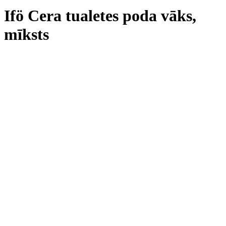
Ifö Cera tualetes poda vāks,
mīksts