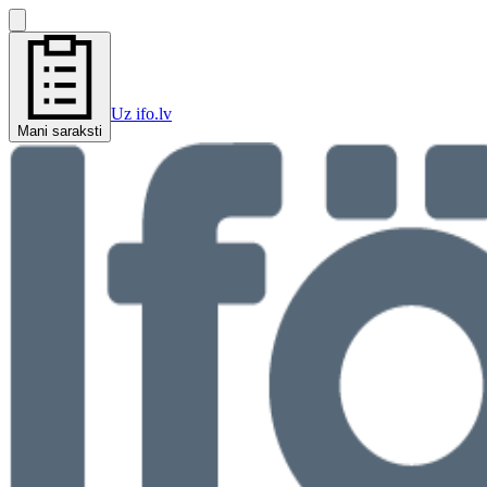
Uz ifo.lv
Mani saraksti