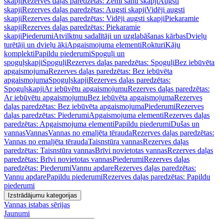
skapji
Rezerves daļas paredzētas: Zemi sānu skapji
Augsti
skapji
Rezerves daļas paredzētas: Augsti skapji
Vidēji augsti
skapji
Rezerves daļas paredzētas: Vidēji augsti skapji
Piekaramie
skapji
Rezerves daļas paredzētas: Piekaramie
skapji
Piederumi
Atvilktņu sadalītāji un uzglabāšanas kārbas
Dvieļu
turētāji un dvieļu āķi
Apgaismojuma elementi
Rokturi
Kāju
komplekti
Papildu piederumi
Spoguļi un
spoguļskapji
Spoguļi
Rezerves daļas paredzētas: Spoguļi
Bez iebūvēta
apgaismojuma
Rezerves daļas paredzētas: Bez iebūvēta
apgaismojuma
Spoguļskapji
Rezerves daļas paredzētas:
Spoguļskapji
Ar iebūvētu apgaismojumu
Rezerves daļas paredzētas:
Ar iebūvētu apgaismojumu
Bez iebūvēta apgaismojuma
Rezerves
daļas paredzētas: Bez iebūvēta apgaismojuma
Piederumi
Rezerves
daļas paredzētas: Piederumi
Apgaismojuma elementi
Rezerves daļas
paredzētas: Apgaismojuma elementi
Papildu piederumi
Dušas un
vannas
Vannas
Vannas no emaljēta tērauda
Rezerves daļas paredzētas:
Vannas no emaljēta tērauda
Taisnstūra vannas
Rezerves daļas
paredzētas: Taisnstūra vannas
Brīvi novietotas vannas
Rezerves daļas
paredzētas: Brīvi novietotas vannas
Piederumi
Rezerves daļas
paredzētas: Piederumi
Vannu apdare
Rezerves daļas paredzētas:
Vannu apdare
Papildu piederumi
Rezerves daļas paredzētas: Papildu
piederumi
Izstrādājumu kategorijas
Vannas istabas sērijas
Jaunumi