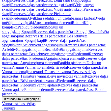
skapji
Rezerves daļas paredzētas: Zemi sānu skapji
Augsti
skapji
Rezerves daļas paredzētas: Augsti skapji
Vidēji augsti
skapji
Rezerves daļas paredzētas: Vidēji augsti skapji
Piekaramie
skapji
Rezerves daļas paredzētas: Piekaramie
skapji
Piederumi
Atvilktņu sadalītāji un uzglabāšanas kārbas
Dvieļu
turētāji un dvieļu āķi
Apgaismojuma elementi
Rokturi
Kāju
komplekti
Papildu piederumi
Spoguļi un
spoguļskapji
Spoguļi
Rezerves daļas paredzētas: Spoguļi
Bez iebūvēta
apgaismojuma
Rezerves daļas paredzētas: Bez iebūvēta
apgaismojuma
Spoguļskapji
Rezerves daļas paredzētas:
Spoguļskapji
Ar iebūvētu apgaismojumu
Rezerves daļas paredzētas:
Ar iebūvētu apgaismojumu
Bez iebūvēta apgaismojuma
Rezerves
daļas paredzētas: Bez iebūvēta apgaismojuma
Piederumi
Rezerves
daļas paredzētas: Piederumi
Apgaismojuma elementi
Rezerves daļas
paredzētas: Apgaismojuma elementi
Papildu piederumi
Dušas un
vannas
Vannas
Vannas no emaljēta tērauda
Rezerves daļas paredzētas:
Vannas no emaljēta tērauda
Taisnstūra vannas
Rezerves daļas
paredzētas: Taisnstūra vannas
Brīvi novietotas vannas
Rezerves daļas
paredzētas: Brīvi novietotas vannas
Piederumi
Rezerves daļas
paredzētas: Piederumi
Vannu apdare
Rezerves daļas paredzētas:
Vannu apdare
Papildu piederumi
Rezerves daļas paredzētas: Papildu
piederumi
Izstrādājumu kategorijas
Vannas istabas sērijas
Jaunumi