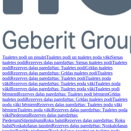
Tualetes podi un pisuāri
Tualetes podi un tualetes poda vāki
Sienas
tualetes podi
Rezerves daļas paredzētas: Sienas tualetes podi
Tualetes
podi
Rezerves daļas paredzētas: Tualetes podi
Grīdas tualetes
podi
Rezerves daļas paredzētas: Grīdas tualetes podi
Tualetes
podi
Rezerves daļas paredzētas: Tualetes podi
Tualetes poda
vāki
Rezerves daļas paredzētas: Tualetes poda vāki
Tualetes poda
vāki
Rezerves daļas paredzētas: Tualetes poda vāki
Tualetes podi
bērniem
Rezerves daļas paredzētas: Tualetes podi bērniem
Grīdas
tualetes podi
Rezerves daļas paredzētas: Grīdas tualetes podi
Tualetes
podu vāki bērniem
Rezerves daļas paredzētas: Tualetes podu vāki
bērniem
Tualetes poda vāki
Rezerves daļas paredzētas: Tualetes poda
vāki
Piederumi
Rezerves daļas paredzētas:
Piederumi
Stiprinājumi
Roku balsti
Rezerves daļas paredzētas: Roku
balsti
Noskalošanas taustiņi
Rezerves daļas paredzētas: Noskalošanas
taustiņi
Papildu piederumi
Noskalošanas taustiņi un tualetes poda