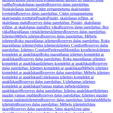
vadība
Noskalošanas taustiņi
Rezerves daļas paredzētas:
Noskalošanas taustiņi
Citām zemapmetuma skalojamām
tvertnēm
Rezerves daļas paredzētas: Citām zemapmetuma
skalojamām tvertnēm
Pisuārs
Pisuāri, skalošanas režīms, ar
skalošanas malu
Rezerves daļas paredzētas: Pisuāri, skalošanas
režīms, ar skalošanas malu
Bez vāka
Rezerves daļas paredzētas: Bez
vāka
Mazgāšanas vieta
Izlietnes
Izlietnes
Rezerves daļas paredzētas:
Izlietnes
Mēbeļu izlietnes
Rezerves daļas paredzētas: Mēbeļu
izlietnes
Roku mazgāšanas izlietnes
Rezerves daļas paredzētas: Roku
mazgāšanas izlietnes
Stūra izlietnes
Izlietnes Comfort
Rezerves daļas
paredzētas: Izlietnes Comfort
Piederumi
Montāžas kronšteins
Izlietnes
komplekti ar apakšskapi
Roku mazgāšanas izlietnes komplekti ar
apakšskapi
Rezerves daļas paredzētas: Roku mazgāšanas izlietnes
komplekti ar apakšskapi
Izlietnes komplekti ar apakšskapi
Rezerves
daļas paredzētas: Izlietnes komplekti ar apakšskapi
Mēbeļu izlietnes
komplekti ar apakšskapi
Rezerves daļas paredzētas: Mēbeļu izlietnes
komplekti ar apakšskapi
Uzliekamas izlietnes komplekti ar
apakšskapi
Rezerves daļas paredzētas: Uzliekamas izlietnes
komplekti ar apakšskapi
Vannas istabas mēbeles
Izlietņu
apakšskapji
Rezerves daļas paredzētas: Izlietņu apakšskapji
Izlietnes
mazām vannas istabām
Rezerves daļas paredzētas: Izlietnes mazām
vannas istabām
Izlietnēm
Rezerves daļas paredzētas: Izlietnēm
Mēbeļu
izlietnēm
Rezerves daļas paredzētas: Mēbeļu izlietnēm
Sānu
skapji
Rezerves daļas paredzētas: Sānu skapji
Zemi sānu