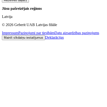
Rezerves daļas
1
Jūsu pašreizējais reģions
Latvija
©
2026
Geberit UAB Latvijas filiāle
Impressum
Paziņojumi par tiesībām
Datu aizsardzības paziņojums
Deklarācijas
Mainīt sīkdatņu iestatījumus