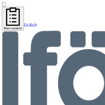
Uz ifo.lv
Mani saraksti