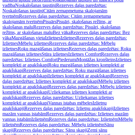
vadība
Noskalošanas taustiņi
Rezerves daļas paredzētas:
Noskalošanas taustiņi
Citām zemapmetuma skalojamām
tvertnēm
Rezerves daļas paredzētas: Citām zemapmetuma
skalojamām tvertnēm
Pisuārs
Pisuāri, skalošanas režīms, ar
skalošanas malu
Rezerves daļas paredzētas: Pisuāri, skalošanas
režīms, ar skalošanas malu
Bez vāka
Rezerves daļas paredzētas: Bez
vāka
Mazgāšanas vieta
Izlietnes
Izlietnes
Rezerves daļas paredzētas:
Izlietnes
Mēbeļu izlietnes
Rezerves daļas paredzētas: Mēbeļu
izlietnes
Roku mazgāšanas izlietnes
Rezerves daļas paredzētas: Roku
mazgāšanas izlietnes
Stūra izlietnes
Izlietnes Comfort
Rezerves daļas
paredzētas: Izlietnes Comfort
Piederumi
Montāžas kronšteins
Izlietnes
komplekti ar apakšskapi
Roku mazgāšanas izlietnes komplekti ar
apakšskapi
Rezerves daļas paredzētas: Roku mazgāšanas izlietnes
komplekti ar apakšskapi
Izlietnes komplekti ar apakšskapi
Rezerves
daļas paredzētas: Izlietnes komplekti ar apakšskapi
Mēbeļu izlietnes
komplekti ar apakšskapi
Rezerves daļas paredzētas: Mēbeļu izlietnes
komplekti ar apakšskapi
Uzliekamas izlietnes komplekti ar
apakšskapi
Rezerves daļas paredzētas: Uzliekamas izlietnes
komplekti ar apakšskapi
Vannas istabas mēbeles
Izlietņu
apakšskapji
Rezerves daļas paredzētas: Izlietņu apakšskapji
Izlietnes
mazām vannas istabām
Rezerves daļas paredzētas: Izlietnes mazām
vannas istabām
Izlietnēm
Rezerves daļas paredzētas: Izlietnēm
Mēbeļu
izlietnēm
Rezerves daļas paredzētas: Mēbeļu izlietnēm
Sānu
skapji
Rezerves daļas paredzētas: Sānu skapji
Zemi sānu