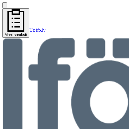
Uz ifo.lv
Mani saraksti