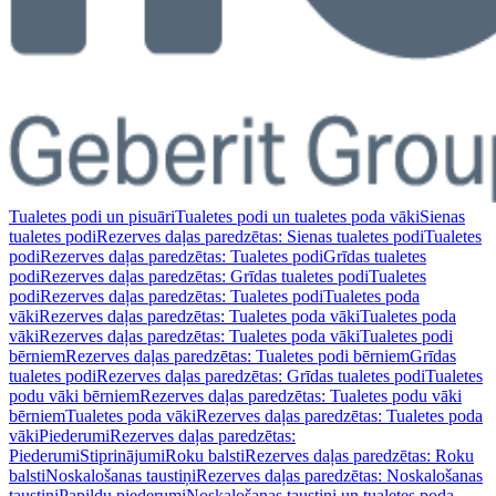
Tualetes podi un pisuāri
Tualetes podi un tualetes poda vāki
Sienas
tualetes podi
Rezerves daļas paredzētas: Sienas tualetes podi
Tualetes
podi
Rezerves daļas paredzētas: Tualetes podi
Grīdas tualetes
podi
Rezerves daļas paredzētas: Grīdas tualetes podi
Tualetes
podi
Rezerves daļas paredzētas: Tualetes podi
Tualetes poda
vāki
Rezerves daļas paredzētas: Tualetes poda vāki
Tualetes poda
vāki
Rezerves daļas paredzētas: Tualetes poda vāki
Tualetes podi
bērniem
Rezerves daļas paredzētas: Tualetes podi bērniem
Grīdas
tualetes podi
Rezerves daļas paredzētas: Grīdas tualetes podi
Tualetes
podu vāki bērniem
Rezerves daļas paredzētas: Tualetes podu vāki
bērniem
Tualetes poda vāki
Rezerves daļas paredzētas: Tualetes poda
vāki
Piederumi
Rezerves daļas paredzētas:
Piederumi
Stiprinājumi
Roku balsti
Rezerves daļas paredzētas: Roku
balsti
Noskalošanas taustiņi
Rezerves daļas paredzētas: Noskalošanas
taustiņi
Papildu piederumi
Noskalošanas taustiņi un tualetes poda