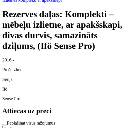
Izlietnes komplekti ar apakšskapi
Rezerves daļas: Komplekti –
mēbeļu izlietne, ar apakšskapi,
divas durvis, samazināts
dziļums, (Ifö Sense Pro)
2016 -
Preču zīme
Sērija
Ifö
Sense Pro
Attiecas uz preci
Paplašināt visus ražojumus