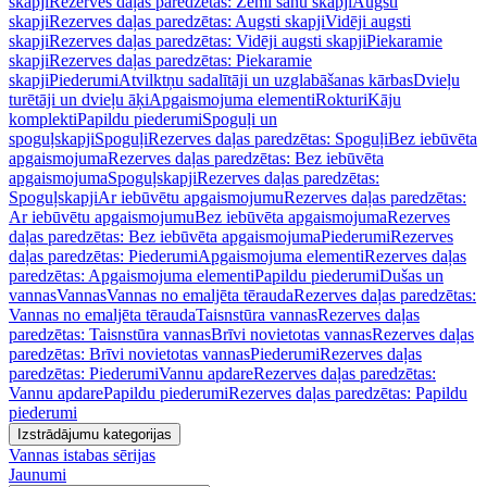
skapji
Rezerves daļas paredzētas: Zemi sānu skapji
Augsti
skapji
Rezerves daļas paredzētas: Augsti skapji
Vidēji augsti
skapji
Rezerves daļas paredzētas: Vidēji augsti skapji
Piekaramie
skapji
Rezerves daļas paredzētas: Piekaramie
skapji
Piederumi
Atvilktņu sadalītāji un uzglabāšanas kārbas
Dvieļu
turētāji un dvieļu āķi
Apgaismojuma elementi
Rokturi
Kāju
komplekti
Papildu piederumi
Spoguļi un
spoguļskapji
Spoguļi
Rezerves daļas paredzētas: Spoguļi
Bez iebūvēta
apgaismojuma
Rezerves daļas paredzētas: Bez iebūvēta
apgaismojuma
Spoguļskapji
Rezerves daļas paredzētas:
Spoguļskapji
Ar iebūvētu apgaismojumu
Rezerves daļas paredzētas:
Ar iebūvētu apgaismojumu
Bez iebūvēta apgaismojuma
Rezerves
daļas paredzētas: Bez iebūvēta apgaismojuma
Piederumi
Rezerves
daļas paredzētas: Piederumi
Apgaismojuma elementi
Rezerves daļas
paredzētas: Apgaismojuma elementi
Papildu piederumi
Dušas un
vannas
Vannas
Vannas no emaljēta tērauda
Rezerves daļas paredzētas:
Vannas no emaljēta tērauda
Taisnstūra vannas
Rezerves daļas
paredzētas: Taisnstūra vannas
Brīvi novietotas vannas
Rezerves daļas
paredzētas: Brīvi novietotas vannas
Piederumi
Rezerves daļas
paredzētas: Piederumi
Vannu apdare
Rezerves daļas paredzētas:
Vannu apdare
Papildu piederumi
Rezerves daļas paredzētas: Papildu
piederumi
Izstrādājumu kategorijas
Vannas istabas sērijas
Jaunumi