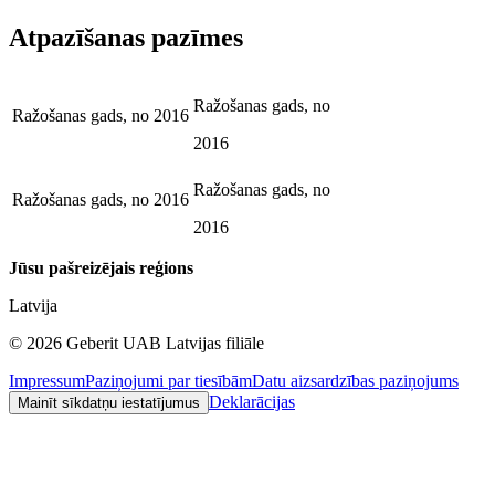
Atpazīšanas pazīmes
Ražošanas gads, no
Ražošanas gads, no
2016
2016
Ražošanas gads, no
Ražošanas gads, no
2016
2016
Jūsu pašreizējais reģions
Latvija
©
2026
Geberit UAB Latvijas filiāle
Impressum
Paziņojumi par tiesībām
Datu aizsardzības paziņojums
Deklarācijas
Mainīt sīkdatņu iestatījumus