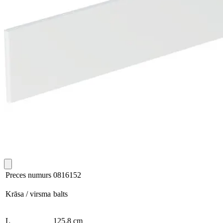
Preces numurs
0816152
Krāsa / virsma
balts
L
125.8 cm