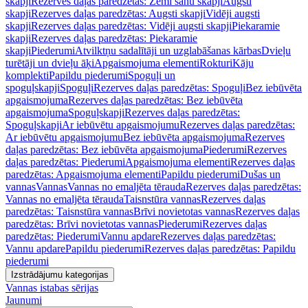
skapji
Rezerves daļas paredzētas: Zemi sānu skapji
Augsti
skapji
Rezerves daļas paredzētas: Augsti skapji
Vidēji augsti
skapji
Rezerves daļas paredzētas: Vidēji augsti skapji
Piekaramie
skapji
Rezerves daļas paredzētas: Piekaramie
skapji
Piederumi
Atvilktņu sadalītāji un uzglabāšanas kārbas
Dvieļu
turētāji un dvieļu āķi
Apgaismojuma elementi
Rokturi
Kāju
komplekti
Papildu piederumi
Spoguļi un
spoguļskapji
Spoguļi
Rezerves daļas paredzētas: Spoguļi
Bez iebūvēta
apgaismojuma
Rezerves daļas paredzētas: Bez iebūvēta
apgaismojuma
Spoguļskapji
Rezerves daļas paredzētas:
Spoguļskapji
Ar iebūvētu apgaismojumu
Rezerves daļas paredzētas:
Ar iebūvētu apgaismojumu
Bez iebūvēta apgaismojuma
Rezerves
daļas paredzētas: Bez iebūvēta apgaismojuma
Piederumi
Rezerves
daļas paredzētas: Piederumi
Apgaismojuma elementi
Rezerves daļas
paredzētas: Apgaismojuma elementi
Papildu piederumi
Dušas un
vannas
Vannas
Vannas no emaljēta tērauda
Rezerves daļas paredzētas:
Vannas no emaljēta tērauda
Taisnstūra vannas
Rezerves daļas
paredzētas: Taisnstūra vannas
Brīvi novietotas vannas
Rezerves daļas
paredzētas: Brīvi novietotas vannas
Piederumi
Rezerves daļas
paredzētas: Piederumi
Vannu apdare
Rezerves daļas paredzētas:
Vannu apdare
Papildu piederumi
Rezerves daļas paredzētas: Papildu
piederumi
Izstrādājumu kategorijas
Vannas istabas sērijas
Jaunumi