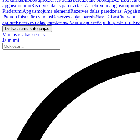
apgaismojumu
Rezerves daļas paredzētas: Ar iebūvētu apgaismojumu
Piederumi
Apgaismojuma elementi
Rezerves daļas paredzētas: Apgais
tērauda
Taisnstūra vannas
Rezerves daļas paredzētas: Taisnstūra vanna
apdare
Rezerves daļas paredzētas: Vannu apdare
Papildu piederumi
Rez
Izstrādājumu kategorijas
Vannas istabas sērijas
Jaunumi