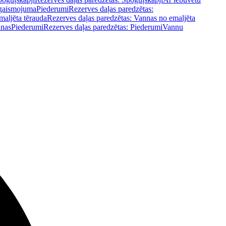
pgaismojuma
Piederumi
Rezerves daļas paredzētas:
maljēta tērauda
Rezerves daļas paredzētas: Vannas no emaljēta
nnas
Piederumi
Rezerves daļas paredzētas: Piederumi
Vannu