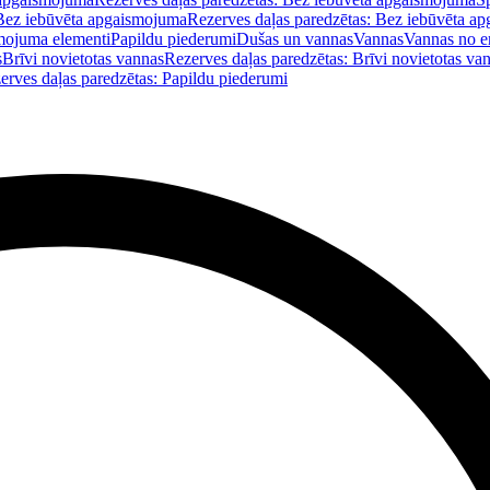
Bez iebūvēta apgaismojuma
Rezerves daļas paredzētas: Bez iebūvēta a
mojuma elementi
Papildu piederumi
Dušas un vannas
Vannas
Vannas no e
s
Brīvi novietotas vannas
Rezerves daļas paredzētas: Brīvi novietotas va
erves daļas paredzētas: Papildu piederumi