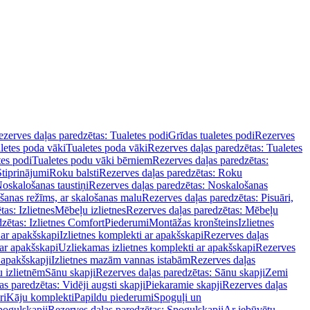
zerves daļas paredzētas: Tualetes podi
Grīdas tualetes podi
Rezerves
letes poda vāki
Tualetes poda vāki
Rezerves daļas paredzētas: Tualetes
tes podi
Tualetes podu vāki bērniem
Rezerves daļas paredzētas:
Stiprinājumi
Roku balsti
Rezerves daļas paredzētas: Roku
oskalošanas taustiņi
Rezerves daļas paredzētas: Noskalošanas
ošanas režīms, ar skalošanas malu
Rezerves daļas paredzētas: Pisuāri,
as: Izlietnes
Mēbeļu izlietnes
Rezerves daļas paredzētas: Mēbeļu
zētas: Izlietnes Comfort
Piederumi
Montāžas kronšteins
Izlietnes
 ar apakšskapi
Izlietnes komplekti ar apakšskapi
Rezerves daļas
 ar apakšskapi
Uzliekamas izlietnes komplekti ar apakšskapi
Rezerves
 apakšskapji
Izlietnes mazām vannas istabām
Rezerves daļas
 izlietnēm
Sānu skapji
Rezerves daļas paredzētas: Sānu skapji
Zemi
s paredzētas: Vidēji augsti skapji
Piekaramie skapji
Rezerves daļas
ri
Kāju komplekti
Papildu piederumi
Spoguļi un
poguļskapji
Rezerves daļas paredzētas: Spoguļskapji
Ar iebūvētu