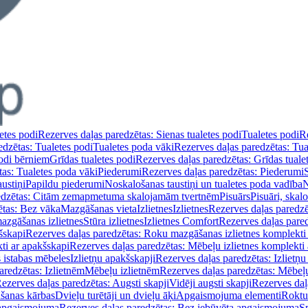
etes podi
Rezerves daļas paredzētas: Sienas tualetes podi
Tualetes podi
Re
edzētas: Tualetes podi
Tualetes poda vāki
Rezerves daļas paredzētas: Tua
podi bērniem
Grīdas tualetes podi
Rezerves daļas paredzētas: Grīdas tuale
tas: Tualetes poda vāki
Piederumi
Rezerves daļas paredzētas: Piederumi
ustiņi
Papildu piederumi
Noskalošanas taustiņi un tualetes poda vadība
N
redzētas: Citām zemapmetuma skalojamām tvertnēm
Pisuārs
Pisuāri, skal
ētas: Bez vāka
Mazgāšanas vieta
Izlietnes
Izlietnes
Rezerves daļas paredzēt
azgāšanas izlietnes
Stūra izlietnes
Izlietnes Comfort
Rezerves daļas pared
šskapi
Rezerves daļas paredzētas: Roku mazgāšanas izlietnes komplekti
ti ar apakšskapi
Rezerves daļas paredzētas: Mēbeļu izlietnes komplekti
 istabas mēbeles
Izlietņu apakšskapji
Rezerves daļas paredzētas: Izlietņu
aredzētas: Izlietnēm
Mēbeļu izlietnēm
Rezerves daļas paredzētas: Mēbeļu
ezerves daļas paredzētas: Augsti skapji
Vidēji augsti skapji
Rezerves daļa
āšanas kārbas
Dvieļu turētāji un dvieļu āķi
Apgaismojuma elementi
Roktu
 apgaismojuma
Rezerves daļas paredzētas: Bez iebūvēta apgaismojuma
S