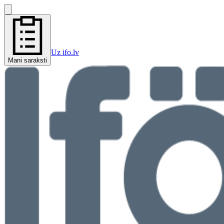
Uz ifo.lv
Mani saraksti