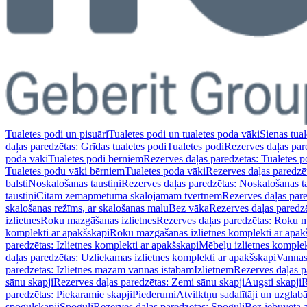
Tualetes podi un pisuāri
Tualetes podi un tualetes poda vāki
Sienas tual
daļas paredzētas: Grīdas tualetes podi
Tualetes podi
Rezerves daļas par
poda vāki
Tualetes podi bērniem
Rezerves daļas paredzētas: Tualetes 
Tualetes podu vāki bērniem
Tualetes poda vāki
Rezerves daļas paredzē
balsti
Noskalošanas taustiņi
Rezerves daļas paredzētas: Noskalošanas ta
taustiņi
Citām zemapmetuma skalojamām tvertnēm
Rezerves daļas pa
skalošanas režīms, ar skalošanas malu
Bez vāka
Rezerves daļas paredz
izlietnes
Roku mazgāšanas izlietnes
Rezerves daļas paredzētas: Roku m
komplekti ar apakšskapi
Roku mazgāšanas izlietnes komplekti ar apak
paredzētas: Izlietnes komplekti ar apakšskapi
Mēbeļu izlietnes komplek
daļas paredzētas: Uzliekamas izlietnes komplekti ar apakšskapi
Vannas
paredzētas: Izlietnes mazām vannas istabām
Izlietnēm
Rezerves daļas p
sānu skapji
Rezerves daļas paredzētas: Zemi sānu skapji
Augsti skapji
R
paredzētas: Piekaramie skapji
Piederumi
Atvilktņu sadalītāji un uzglab
spoguļskapji
Spoguļi
Rezerves daļas paredzētas: Spoguļi
Bez iebūvēta