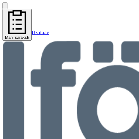
Uz ifo.lv
Mani saraksti