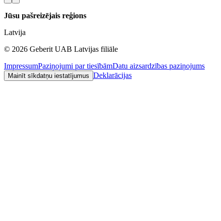
Jūsu pašreizējais reģions
Latvija
©
2026
Geberit UAB Latvijas filiāle
Impressum
Paziņojumi par tiesībām
Datu aizsardzības paziņojums
Deklarācijas
Mainīt sīkdatņu iestatījumus