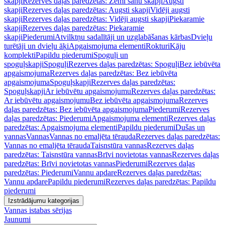
skapji
Rezerves daļas paredzētas: Zemi sānu skapji
Augsti
skapji
Rezerves daļas paredzētas: Augsti skapji
Vidēji augsti
skapji
Rezerves daļas paredzētas: Vidēji augsti skapji
Piekaramie
skapji
Rezerves daļas paredzētas: Piekaramie
skapji
Piederumi
Atvilktņu sadalītāji un uzglabāšanas kārbas
Dvieļu
turētāji un dvieļu āķi
Apgaismojuma elementi
Rokturi
Kāju
komplekti
Papildu piederumi
Spoguļi un
spoguļskapji
Spoguļi
Rezerves daļas paredzētas: Spoguļi
Bez iebūvēta
apgaismojuma
Rezerves daļas paredzētas: Bez iebūvēta
apgaismojuma
Spoguļskapji
Rezerves daļas paredzētas:
Spoguļskapji
Ar iebūvētu apgaismojumu
Rezerves daļas paredzētas:
Ar iebūvētu apgaismojumu
Bez iebūvēta apgaismojuma
Rezerves
daļas paredzētas: Bez iebūvēta apgaismojuma
Piederumi
Rezerves
daļas paredzētas: Piederumi
Apgaismojuma elementi
Rezerves daļas
paredzētas: Apgaismojuma elementi
Papildu piederumi
Dušas un
vannas
Vannas
Vannas no emaljēta tērauda
Rezerves daļas paredzētas:
Vannas no emaljēta tērauda
Taisnstūra vannas
Rezerves daļas
paredzētas: Taisnstūra vannas
Brīvi novietotas vannas
Rezerves daļas
paredzētas: Brīvi novietotas vannas
Piederumi
Rezerves daļas
paredzētas: Piederumi
Vannu apdare
Rezerves daļas paredzētas:
Vannu apdare
Papildu piederumi
Rezerves daļas paredzētas: Papildu
piederumi
Izstrādājumu kategorijas
Vannas istabas sērijas
Jaunumi