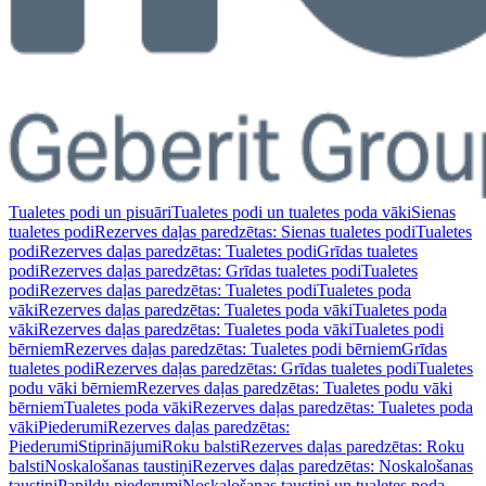
Tualetes podi un pisuāri
Tualetes podi un tualetes poda vāki
Sienas
tualetes podi
Rezerves daļas paredzētas: Sienas tualetes podi
Tualetes
podi
Rezerves daļas paredzētas: Tualetes podi
Grīdas tualetes
podi
Rezerves daļas paredzētas: Grīdas tualetes podi
Tualetes
podi
Rezerves daļas paredzētas: Tualetes podi
Tualetes poda
vāki
Rezerves daļas paredzētas: Tualetes poda vāki
Tualetes poda
vāki
Rezerves daļas paredzētas: Tualetes poda vāki
Tualetes podi
bērniem
Rezerves daļas paredzētas: Tualetes podi bērniem
Grīdas
tualetes podi
Rezerves daļas paredzētas: Grīdas tualetes podi
Tualetes
podu vāki bērniem
Rezerves daļas paredzētas: Tualetes podu vāki
bērniem
Tualetes poda vāki
Rezerves daļas paredzētas: Tualetes poda
vāki
Piederumi
Rezerves daļas paredzētas:
Piederumi
Stiprinājumi
Roku balsti
Rezerves daļas paredzētas: Roku
balsti
Noskalošanas taustiņi
Rezerves daļas paredzētas: Noskalošanas
taustiņi
Papildu piederumi
Noskalošanas taustiņi un tualetes poda