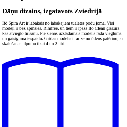
Dāņu dizains, izgatavots Zviedrijā
Ifö Spira Art ir labākais no labākajiem tualetes podu jomā. Visi
modeļi ir bez apmales, Rimfree, un tiem ir īpaša Ifö Clean glazūra,
kas atvieglo tīrīšanu. Pie sienas uzstādāmais modelis rada viegluma
un gaisīguma iespaidu. Grīdas modelis ir ar zemu ūdens patēriņu, ar
skalošanas tilpumu tikai 4 un 2 litri.