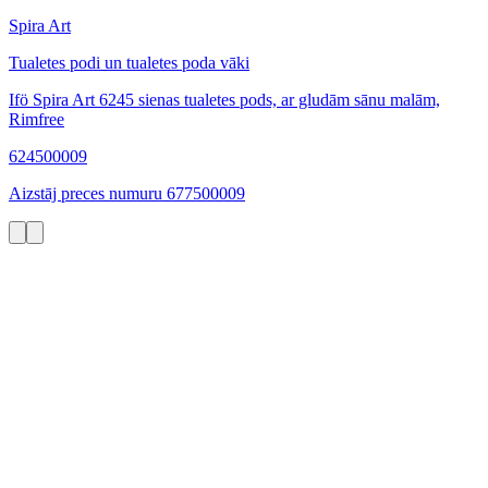
Spira Art
Tualetes podi un tualetes poda vāki
Ifö Spira Art 6245 sienas tualetes pods, ar gludām sānu malām,
Rimfree
624500009
Aizstāj preces numuru 677500009