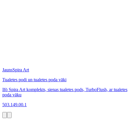
Jauns
Spira Art
Tualetes podi un tualetes poda vāki
Ifö Spira Art komplekts, sienas tualetes pods, TurboFlush, ar tualetes
poda vāku
503.149.00.1