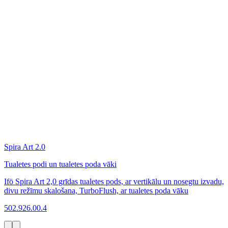
Spira Art 2.0
Tualetes podi un tualetes poda vāki
Ifö Spira Art 2,0 grīdas tualetes pods, ar vertikālu un nosegtu izvadu,
divu režīmu skalošana, TurboFlush, ar tualetes poda vāku
502.926.00.4