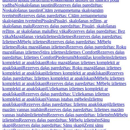
vadība
Noskalošanas taustiņi
Rezerves daļas paredzētas:
Noskalošanas taustiņi
Citām zemapmetuma skalojamām
tvertnēm
Rezerves daļas paredzētas: Citām zemapmetuma
skalojamām tvertnēm
Pisuārs
Pisuāri, skalošanas režīms, ar
skalošanas malu
Rezerves daļas paredzētas: Pisuāri, skalošanas
režīms, ar skalošanas malu
Bez vāka
Rezerves daļas paredzētas: Bez
vāka
Mazgāšanas vieta
Izlietnes
Izlietnes
Rezerves daļas paredzētas:
Izlietnes
Mēbeļu izlietnes
Rezerves daļas paredzētas: Mēbeļu
izlietnes
Roku mazgāšanas izlietnes
Rezerves daļas paredzētas: Roku
mazgāšanas izlietnes
Stūra izlietnes
Izlietnes Comfort
Rezerves daļas
paredzētas: Izlietnes Comfort
Piederumi
Montāžas kronšteins
Izlietnes
komplekti ar apakšskapi
Roku mazgāšanas izlietnes komplekti ar
apakšskapi
Rezerves daļas paredzētas: Roku mazgāšanas izlietnes
komplekti ar apakšskapi
Izlietnes komplekti ar apakšskapi
Rezerves
daļas paredzētas: Izlietnes komplekti ar apakšskapi
Mēbeļu izlietnes
komplekti ar apakšskapi
Rezerves daļas paredzētas: Mēbeļu izlietnes
komplekti ar apakšskapi
Uzliekamas izlietnes komplekti ar
apakšskapi
Rezerves daļas paredzētas: Uzliekamas izlietnes
komplekti ar apakšskapi
Vannas istabas mēbeles
Izlietņu
apakšskapji
Rezerves daļas paredzētas: Izlietņu apakšskapji
Izlietnes
mazām vannas istabām
Rezerves daļas paredzētas: Izlietnes mazām
vannas istabām
Izlietnēm
Rezerves daļas paredzētas: Izlietnēm
Mēbeļu
izlietnēm
Rezerves daļas paredzētas: Mēbeļu izlietnēm
Sānu
skapji
Rezerves daļas paredzētas: Sānu skapji
Zemi sānu