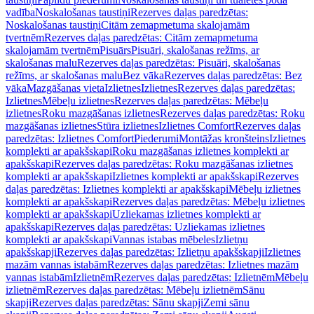
vadība
Noskalošanas taustiņi
Rezerves daļas paredzētas:
Noskalošanas taustiņi
Citām zemapmetuma skalojamām
tvertnēm
Rezerves daļas paredzētas: Citām zemapmetuma
skalojamām tvertnēm
Pisuārs
Pisuāri, skalošanas režīms, ar
skalošanas malu
Rezerves daļas paredzētas: Pisuāri, skalošanas
režīms, ar skalošanas malu
Bez vāka
Rezerves daļas paredzētas: Bez
vāka
Mazgāšanas vieta
Izlietnes
Izlietnes
Rezerves daļas paredzētas:
Izlietnes
Mēbeļu izlietnes
Rezerves daļas paredzētas: Mēbeļu
izlietnes
Roku mazgāšanas izlietnes
Rezerves daļas paredzētas: Roku
mazgāšanas izlietnes
Stūra izlietnes
Izlietnes Comfort
Rezerves daļas
paredzētas: Izlietnes Comfort
Piederumi
Montāžas kronšteins
Izlietnes
komplekti ar apakšskapi
Roku mazgāšanas izlietnes komplekti ar
apakšskapi
Rezerves daļas paredzētas: Roku mazgāšanas izlietnes
komplekti ar apakšskapi
Izlietnes komplekti ar apakšskapi
Rezerves
daļas paredzētas: Izlietnes komplekti ar apakšskapi
Mēbeļu izlietnes
komplekti ar apakšskapi
Rezerves daļas paredzētas: Mēbeļu izlietnes
komplekti ar apakšskapi
Uzliekamas izlietnes komplekti ar
apakšskapi
Rezerves daļas paredzētas: Uzliekamas izlietnes
komplekti ar apakšskapi
Vannas istabas mēbeles
Izlietņu
apakšskapji
Rezerves daļas paredzētas: Izlietņu apakšskapji
Izlietnes
mazām vannas istabām
Rezerves daļas paredzētas: Izlietnes mazām
vannas istabām
Izlietnēm
Rezerves daļas paredzētas: Izlietnēm
Mēbeļu
izlietnēm
Rezerves daļas paredzētas: Mēbeļu izlietnēm
Sānu
skapji
Rezerves daļas paredzētas: Sānu skapji
Zemi sānu