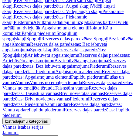
skapji
Rezerves daļas paredzētas: Zemi sānu skapji
Augsti
skapji
Rezerves daļas paredzētas: Augsti skapji
Vidēji augsti
skapji
Rezerves daļas paredzētas: Vidēji augsti skapji
Piekaramie
skapji
Rezerves daļas paredzētas: Piekaramie
skapji
Piederumi
Atvilktņu sadalītāji un uzglabāšanas kārbas
Dvieļu
turētāji un dvieļu āķi
Apgaismojuma elementi
Rokturi
Kāju
komplekti
Papildu piederumi
Spoguļi un
spoguļskapji
Spoguļi
Rezerves daļas paredzētas: Spoguļi
Bez iebūvēta
apgaismojuma
Rezerves daļas paredzētas: Bez iebūvēta
apgaismojuma
Spoguļskapji
Rezerves daļas paredzētas:
Spoguļskapji
Ar iebūvētu apgaismojumu
Rezerves daļas paredzētas:
Ar iebūvētu apgaismojumu
Bez iebūvēta apgaismojuma
Rezerves
daļas paredzētas: Bez iebūvēta apgaismojuma
Piederumi
Rezerves
daļas paredzētas: Piederumi
Apgaismojuma elementi
Rezerves daļas
paredzētas: Apgaismojuma elementi
Papildu piederumi
Dušas un
vannas
Vannas
Vannas no emaljēta tērauda
Rezerves daļas paredzētas:
Vannas no emaljēta tērauda
Taisnstūra vannas
Rezerves daļas
paredzētas: Taisnstūra vannas
Brīvi novietotas vannas
Rezerves daļas
paredzētas: Brīvi novietotas vannas
Piederumi
Rezerves daļas
paredzētas: Piederumi
Vannu apdare
Rezerves daļas paredzētas:
Vannu apdare
Papildu piederumi
Rezerves daļas paredzētas: Papildu
piederumi
Izstrādājumu kategorijas
Vannas istabas sērijas
Jaunumi