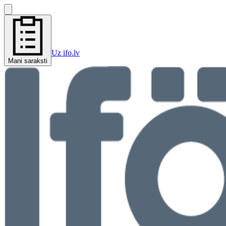
Uz ifo.lv
Mani saraksti