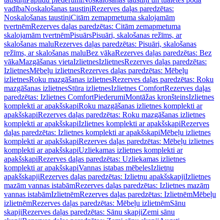
vadība
Noskalošanas taustiņi
Rezerves daļas paredzētas:
Noskalošanas taustiņi
Citām zemapmetuma skalojamām
tvertnēm
Rezerves daļas paredzētas: Citām zemapmetuma
skalojamām tvertnēm
Pisuārs
Pisuāri, skalošanas režīms, ar
skalošanas malu
Rezerves daļas paredzētas: Pisuāri, skalošanas
režīms, ar skalošanas malu
Bez vāka
Rezerves daļas paredzētas: Bez
vāka
Mazgāšanas vieta
Izlietnes
Izlietnes
Rezerves daļas paredzētas:
Izlietnes
Mēbeļu izlietnes
Rezerves daļas paredzētas: Mēbeļu
izlietnes
Roku mazgāšanas izlietnes
Rezerves daļas paredzētas: Roku
mazgāšanas izlietnes
Stūra izlietnes
Izlietnes Comfort
Rezerves daļas
paredzētas: Izlietnes Comfort
Piederumi
Montāžas kronšteins
Izlietnes
komplekti ar apakšskapi
Roku mazgāšanas izlietnes komplekti ar
apakšskapi
Rezerves daļas paredzētas: Roku mazgāšanas izlietnes
komplekti ar apakšskapi
Izlietnes komplekti ar apakšskapi
Rezerves
daļas paredzētas: Izlietnes komplekti ar apakšskapi
Mēbeļu izlietnes
komplekti ar apakšskapi
Rezerves daļas paredzētas: Mēbeļu izlietnes
komplekti ar apakšskapi
Uzliekamas izlietnes komplekti ar
apakšskapi
Rezerves daļas paredzētas: Uzliekamas izlietnes
komplekti ar apakšskapi
Vannas istabas mēbeles
Izlietņu
apakšskapji
Rezerves daļas paredzētas: Izlietņu apakšskapji
Izlietnes
mazām vannas istabām
Rezerves daļas paredzētas: Izlietnes mazām
vannas istabām
Izlietnēm
Rezerves daļas paredzētas: Izlietnēm
Mēbeļu
izlietnēm
Rezerves daļas paredzētas: Mēbeļu izlietnēm
Sānu
skapji
Rezerves daļas paredzētas: Sānu skapji
Zemi sānu