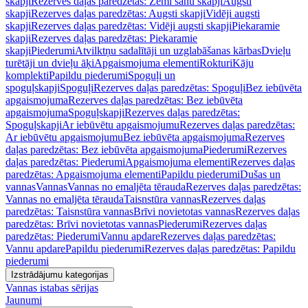
skapji
Rezerves daļas paredzētas: Zemi sānu skapji
Augsti
skapji
Rezerves daļas paredzētas: Augsti skapji
Vidēji augsti
skapji
Rezerves daļas paredzētas: Vidēji augsti skapji
Piekaramie
skapji
Rezerves daļas paredzētas: Piekaramie
skapji
Piederumi
Atvilktņu sadalītāji un uzglabāšanas kārbas
Dvieļu
turētāji un dvieļu āķi
Apgaismojuma elementi
Rokturi
Kāju
komplekti
Papildu piederumi
Spoguļi un
spoguļskapji
Spoguļi
Rezerves daļas paredzētas: Spoguļi
Bez iebūvēta
apgaismojuma
Rezerves daļas paredzētas: Bez iebūvēta
apgaismojuma
Spoguļskapji
Rezerves daļas paredzētas:
Spoguļskapji
Ar iebūvētu apgaismojumu
Rezerves daļas paredzētas:
Ar iebūvētu apgaismojumu
Bez iebūvēta apgaismojuma
Rezerves
daļas paredzētas: Bez iebūvēta apgaismojuma
Piederumi
Rezerves
daļas paredzētas: Piederumi
Apgaismojuma elementi
Rezerves daļas
paredzētas: Apgaismojuma elementi
Papildu piederumi
Dušas un
vannas
Vannas
Vannas no emaljēta tērauda
Rezerves daļas paredzētas:
Vannas no emaljēta tērauda
Taisnstūra vannas
Rezerves daļas
paredzētas: Taisnstūra vannas
Brīvi novietotas vannas
Rezerves daļas
paredzētas: Brīvi novietotas vannas
Piederumi
Rezerves daļas
paredzētas: Piederumi
Vannu apdare
Rezerves daļas paredzētas:
Vannu apdare
Papildu piederumi
Rezerves daļas paredzētas: Papildu
piederumi
Izstrādājumu kategorijas
Vannas istabas sērijas
Jaunumi