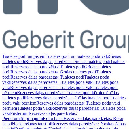
Tualetes podi un pisuāri
Tualetes podi un tualetes poda vāki
Sienas
tualetes podi
Rezerves daļas paredzētas: Sienas tualetes podi
Tualetes
podi
Rezerves daļas paredzētas: Tualetes podi
Grīdas tualetes
podi
Rezerves daļas paredzētas: Grīdas tualetes podi
Tualetes
podi
Rezerves daļas paredzētas: Tualetes podi
Tualetes poda
vāki
Rezerves daļas paredzētas: Tualetes poda vāki
Tualetes poda
vāki
Rezerves daļas paredzētas: Tualetes poda vāki
Tualetes podi
bērniem
Rezerves daļas paredzētas: Tualetes podi bērniem
Grīdas
tualetes podi
Rezerves daļas paredzētas: Grīdas tualetes podi
Tualetes
podu vāki bērniem
Rezerves daļas paredzētas: Tualetes podu vāki
bērniem
Tualetes poda vāki
Rezerves daļas paredzētas: Tualetes poda
vāki
Piederumi
Rezerves daļas paredzētas:
Piederumi
Stiprinājumi
Roku balsti
Rezerves daļas paredzētas: Roku
balsti
Noskalošanas taustiņi
Rezerves daļas paredzētas: Noskalošanas
taustiņi
Papildu piederumi
Noskalošanas taustiņi un tualetes poda