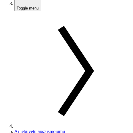
Toggle menu
Ar iebūvētu apgaismojumu