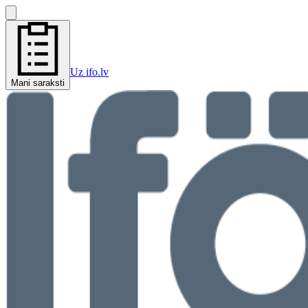
Uz ifo.lv
Mani saraksti