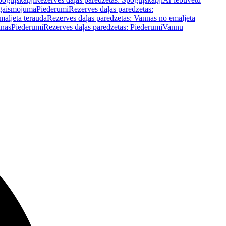
pgaismojuma
Piederumi
Rezerves daļas paredzētas:
maljēta tērauda
Rezerves daļas paredzētas: Vannas no emaljēta
nnas
Piederumi
Rezerves daļas paredzētas: Piederumi
Vannu