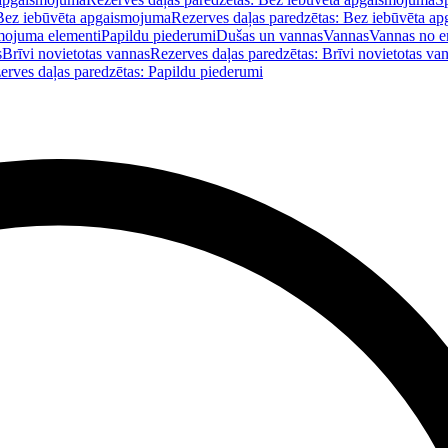
Bez iebūvēta apgaismojuma
Rezerves daļas paredzētas: Bez iebūvēta a
mojuma elementi
Papildu piederumi
Dušas un vannas
Vannas
Vannas no e
s
Brīvi novietotas vannas
Rezerves daļas paredzētas: Brīvi novietotas va
erves daļas paredzētas: Papildu piederumi