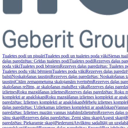
Tualetes podi un pisuāri
Tualetes podi un tualetes poda vāki
Sienas tual
daļas paredzētas: Grīdas tualetes podi
Tualetes podi
Rezerves daļas par
poda vāki
Tualetes podi bērniem
Rezerves daļas paredzētas: Tualetes 
Tualetes podu vāki bērniem
Tualetes poda vāki
Rezerves daļas paredzē
balsti
Noskalošanas taustiņi
Rezerves daļas paredzētas: Noskalošanas ta
taustiņi
Citām zemapmetuma skalojamām tvertnēm
Rezerves daļas pa
skalošanas režīms, ar skalošanas malu
Bez vāka
Rezerves daļas paredz
izlietnes
Roku mazgāšanas izlietnes
Rezerves daļas paredzētas: Roku m
komplekti ar apakšskapi
Roku mazgāšanas izlietnes komplekti ar apak
paredzētas: Izlietnes komplekti ar apakšskapi
Mēbeļu izlietnes komplek
daļas paredzētas: Uzliekamas izlietnes komplekti ar apakšskapi
Vannas
paredzētas: Izlietnes mazām vannas istabām
Izlietnēm
Rezerves daļas p
sānu skapji
Rezerves daļas paredzētas: Zemi sānu skapji
Augsti skapji
R
paredzētas: Piekaramie skapji
Piederumi
Atvilktņu sadalītāji un uzglab
spoguļskapji
Spoguļi
Rezerves daļas paredzētas: Spoguļi
Bez iebūvēta