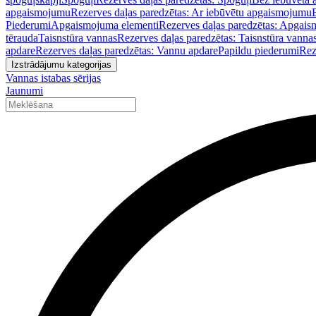
apgaismojumu
Rezerves daļas paredzētas: Ar iebūvētu apgaismojumu
Piederumi
Apgaismojuma elementi
Rezerves daļas paredzētas: Apgais
tērauda
Taisnstūra vannas
Rezerves daļas paredzētas: Taisnstūra vanna
apdare
Rezerves daļas paredzētas: Vannu apdare
Papildu piederumi
Rez
Izstrādājumu kategorijas
Vannas istabas sērijas
Jaunumi