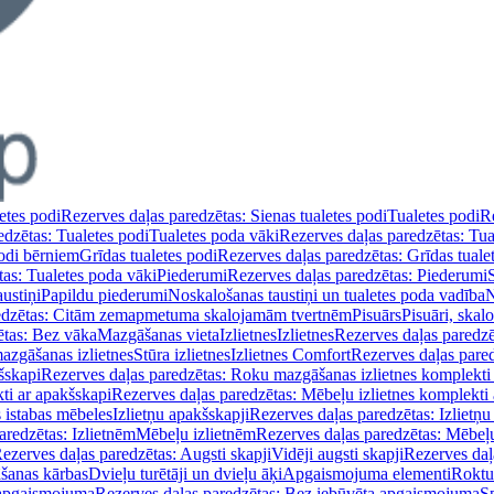
etes podi
Rezerves daļas paredzētas: Sienas tualetes podi
Tualetes podi
Re
edzētas: Tualetes podi
Tualetes poda vāki
Rezerves daļas paredzētas: Tua
podi bērniem
Grīdas tualetes podi
Rezerves daļas paredzētas: Grīdas tuale
tas: Tualetes poda vāki
Piederumi
Rezerves daļas paredzētas: Piederumi
ustiņi
Papildu piederumi
Noskalošanas taustiņi un tualetes poda vadība
N
redzētas: Citām zemapmetuma skalojamām tvertnēm
Pisuārs
Pisuāri, skal
ētas: Bez vāka
Mazgāšanas vieta
Izlietnes
Izlietnes
Rezerves daļas paredzēt
azgāšanas izlietnes
Stūra izlietnes
Izlietnes Comfort
Rezerves daļas pared
šskapi
Rezerves daļas paredzētas: Roku mazgāšanas izlietnes komplekti
ti ar apakšskapi
Rezerves daļas paredzētas: Mēbeļu izlietnes komplekti
 istabas mēbeles
Izlietņu apakšskapji
Rezerves daļas paredzētas: Izlietņu
aredzētas: Izlietnēm
Mēbeļu izlietnēm
Rezerves daļas paredzētas: Mēbeļu
ezerves daļas paredzētas: Augsti skapji
Vidēji augsti skapji
Rezerves daļa
āšanas kārbas
Dvieļu turētāji un dvieļu āķi
Apgaismojuma elementi
Roktu
 apgaismojuma
Rezerves daļas paredzētas: Bez iebūvēta apgaismojuma
S