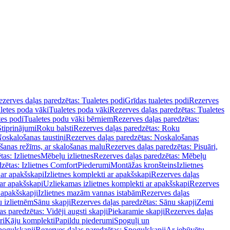
zerves daļas paredzētas: Tualetes podi
Grīdas tualetes podi
Rezerves
letes poda vāki
Tualetes poda vāki
Rezerves daļas paredzētas: Tualetes
tes podi
Tualetes podu vāki bērniem
Rezerves daļas paredzētas:
Stiprinājumi
Roku balsti
Rezerves daļas paredzētas: Roku
oskalošanas taustiņi
Rezerves daļas paredzētas: Noskalošanas
ošanas režīms, ar skalošanas malu
Rezerves daļas paredzētas: Pisuāri,
as: Izlietnes
Mēbeļu izlietnes
Rezerves daļas paredzētas: Mēbeļu
zētas: Izlietnes Comfort
Piederumi
Montāžas kronšteins
Izlietnes
 ar apakšskapi
Izlietnes komplekti ar apakšskapi
Rezerves daļas
 ar apakšskapi
Uzliekamas izlietnes komplekti ar apakšskapi
Rezerves
 apakšskapji
Izlietnes mazām vannas istabām
Rezerves daļas
 izlietnēm
Sānu skapji
Rezerves daļas paredzētas: Sānu skapji
Zemi
s paredzētas: Vidēji augsti skapji
Piekaramie skapji
Rezerves daļas
ri
Kāju komplekti
Papildu piederumi
Spoguļi un
poguļskapji
Rezerves daļas paredzētas: Spoguļskapji
Ar iebūvētu