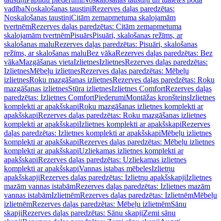
vadība
Noskalošanas taustiņi
Rezerves daļas paredzētas:
Noskalošanas taustiņi
Citām zemapmetuma skalojamām
tvertnēm
Rezerves daļas paredzētas: Citām zemapmetuma
skalojamām tvertnēm
Pisuārs
Pisuāri, skalošanas režīms, ar
skalošanas malu
Rezerves daļas paredzētas: Pisuāri, skalošanas
režīms, ar skalošanas malu
Bez vāka
Rezerves daļas paredzētas: Bez
vāka
Mazgāšanas vieta
Izlietnes
Izlietnes
Rezerves daļas paredzētas:
Izlietnes
Mēbeļu izlietnes
Rezerves daļas paredzētas: Mēbeļu
izlietnes
Roku mazgāšanas izlietnes
Rezerves daļas paredzētas: Roku
mazgāšanas izlietnes
Stūra izlietnes
Izlietnes Comfort
Rezerves daļas
paredzētas: Izlietnes Comfort
Piederumi
Montāžas kronšteins
Izlietnes
komplekti ar apakšskapi
Roku mazgāšanas izlietnes komplekti ar
apakšskapi
Rezerves daļas paredzētas: Roku mazgāšanas izlietnes
komplekti ar apakšskapi
Izlietnes komplekti ar apakšskapi
Rezerves
daļas paredzētas: Izlietnes komplekti ar apakšskapi
Mēbeļu izlietnes
komplekti ar apakšskapi
Rezerves daļas paredzētas: Mēbeļu izlietnes
komplekti ar apakšskapi
Uzliekamas izlietnes komplekti ar
apakšskapi
Rezerves daļas paredzētas: Uzliekamas izlietnes
komplekti ar apakšskapi
Vannas istabas mēbeles
Izlietņu
apakšskapji
Rezerves daļas paredzētas: Izlietņu apakšskapji
Izlietnes
mazām vannas istabām
Rezerves daļas paredzētas: Izlietnes mazām
vannas istabām
Izlietnēm
Rezerves daļas paredzētas: Izlietnēm
Mēbeļu
izlietnēm
Rezerves daļas paredzētas: Mēbeļu izlietnēm
Sānu
skapji
Rezerves daļas paredzētas: Sānu skapji
Zemi sānu