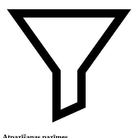
Atpazīšanas pazīmes