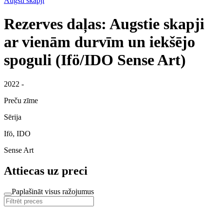
Augsti skapji
Rezerves daļas: Augstie skapji
ar vienām durvīm un iekšējo
spoguli (Ifö/IDO Sense Art)
2022 -
Preču zīme
Sērija
Ifö, IDO
Sense Art
Attiecas uz preci
Paplašināt visus ražojumus