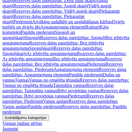
skapji
Rezerves daļas paredzētas: Zemi sānu skapji
Augsti
skapji
Rezerves daļas paredzētas: Augsti skapji
Vidēji augsti
skapji
Rezerves daļas paredzētas: Vidēji augsti skapji
Piekaramie
skapji
Rezerves daļas paredzētas: Piekaramie
skapji
Piederumi
Atvilktņu sadalītāji un uzglabāšanas kārbas
Dvieļu
turētāji un dvieļu āķi
Apgaismojuma elementi
Rokturi
Kāju
komplekti
Papildu piederumi
Spoguļi un
spoguļskapji
Spoguļi
Rezerves daļas paredzētas: Spoguļi
Bez iebūvēta
apgaismojuma
Rezerves daļas paredzētas: Bez iebūvēta
apgaismojuma
Spoguļskapji
Rezerves daļas paredzētas:
Spoguļskapji
Ar iebūvētu apgaismojumu
Rezerves daļas paredzētas:
Ar iebūvētu apgaismojumu
Bez iebūvēta apgaismojuma
Rezerves
daļas paredzētas: Bez iebūvēta apgaismojuma
Piederumi
Rezerves
daļas paredzētas: Piederumi
Apgaismojuma elementi
Rezerves daļas
paredzētas: Apgaismojuma elementi
Papildu piederumi
Dušas un
vannas
Vannas
Vannas no emaljēta tērauda
Rezerves daļas paredzētas:
Vannas no emaljēta tērauda
Taisnstūra vannas
Rezerves daļas
paredzētas: Taisnstūra vannas
Brīvi novietotas vannas
Rezerves daļas
paredzētas: Brīvi novietotas vannas
Piederumi
Rezerves daļas
paredzētas: Piederumi
Vannu apdare
Rezerves daļas paredzētas:
Vannu apdare
Papildu piederumi
Rezerves daļas paredzētas: Papildu
piederumi
Izstrādājumu kategorijas
Vannas istabas sērijas
Jaunumi