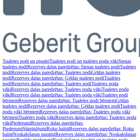
Tualetes podi un pisuāri
Tualetes podi un tualetes poda vāki
Sienas
tualetes podi
Rezerves daļas paredzētas: Sienas tualetes podi
Tualetes
podi
Rezerves daļas paredzētas: Tualetes podi
Grīdas tualetes
podi
Rezerves daļas paredzētas: Grīdas tualetes podi
Tualetes
podi
Rezerves daļas paredzētas: Tualetes podi
Tualetes poda
vāki
Rezerves daļas paredzētas: Tualetes poda vāki
Tualetes poda
vāki
Rezerves daļas paredzētas: Tualetes poda vāki
Tualetes podi
bērniem
Rezerves daļas paredzētas: Tualetes podi bērniem
Grīdas
tualetes podi
Rezerves daļas paredzētas: Grīdas tualetes podi
Tualetes
podu vāki bērniem
Rezerves daļas paredzētas: Tualetes podu vāki
bērniem
Tualetes poda vāki
Rezerves daļas paredzētas: Tualetes poda
vāki
Piederumi
Rezerves daļas paredzētas:
Piederumi
Stiprinājumi
Roku balsti
Rezerves daļas paredzētas: Roku
balsti
Noskalošanas taustiņi
Rezerves daļas paredzētas: Noskalošanas
taustiņi
Papildu piederumi
Noskalošanas taustiņi un tualetes poda