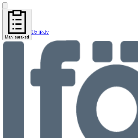
Uz ifo.lv
Mani saraksti