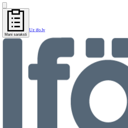
Uz ifo.lv
Mani saraksti