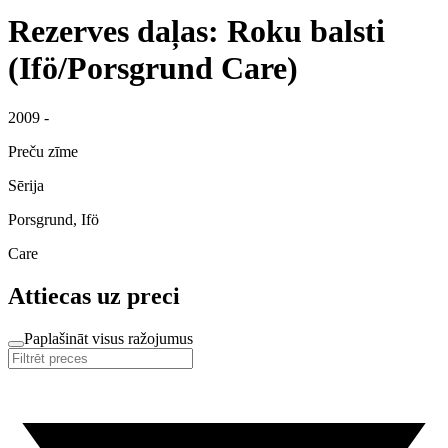
Rezerves daļas: Roku balsti
(Ifö/Porsgrund Care)
2009 -
Preču zīme
Sērija
Porsgrund, Ifö
Care
Attiecas uz preci
Paplašināt visus ražojumus