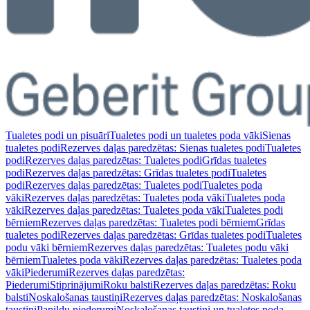
Tualetes podi un pisuāri
Tualetes podi un tualetes poda vāki
Sienas
tualetes podi
Rezerves daļas paredzētas: Sienas tualetes podi
Tualetes
podi
Rezerves daļas paredzētas: Tualetes podi
Grīdas tualetes
podi
Rezerves daļas paredzētas: Grīdas tualetes podi
Tualetes
podi
Rezerves daļas paredzētas: Tualetes podi
Tualetes poda
vāki
Rezerves daļas paredzētas: Tualetes poda vāki
Tualetes poda
vāki
Rezerves daļas paredzētas: Tualetes poda vāki
Tualetes podi
bērniem
Rezerves daļas paredzētas: Tualetes podi bērniem
Grīdas
tualetes podi
Rezerves daļas paredzētas: Grīdas tualetes podi
Tualetes
podu vāki bērniem
Rezerves daļas paredzētas: Tualetes podu vāki
bērniem
Tualetes poda vāki
Rezerves daļas paredzētas: Tualetes poda
vāki
Piederumi
Rezerves daļas paredzētas:
Piederumi
Stiprinājumi
Roku balsti
Rezerves daļas paredzētas: Roku
balsti
Noskalošanas taustiņi
Rezerves daļas paredzētas: Noskalošanas
taustiņi
Papildu piederumi
Noskalošanas taustiņi un tualetes poda