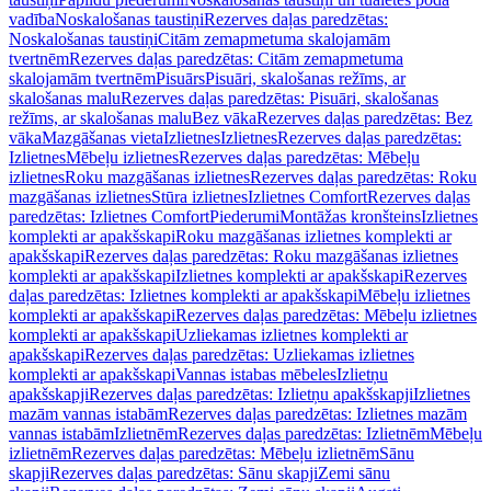
vadība
Noskalošanas taustiņi
Rezerves daļas paredzētas:
Noskalošanas taustiņi
Citām zemapmetuma skalojamām
tvertnēm
Rezerves daļas paredzētas: Citām zemapmetuma
skalojamām tvertnēm
Pisuārs
Pisuāri, skalošanas režīms, ar
skalošanas malu
Rezerves daļas paredzētas: Pisuāri, skalošanas
režīms, ar skalošanas malu
Bez vāka
Rezerves daļas paredzētas: Bez
vāka
Mazgāšanas vieta
Izlietnes
Izlietnes
Rezerves daļas paredzētas:
Izlietnes
Mēbeļu izlietnes
Rezerves daļas paredzētas: Mēbeļu
izlietnes
Roku mazgāšanas izlietnes
Rezerves daļas paredzētas: Roku
mazgāšanas izlietnes
Stūra izlietnes
Izlietnes Comfort
Rezerves daļas
paredzētas: Izlietnes Comfort
Piederumi
Montāžas kronšteins
Izlietnes
komplekti ar apakšskapi
Roku mazgāšanas izlietnes komplekti ar
apakšskapi
Rezerves daļas paredzētas: Roku mazgāšanas izlietnes
komplekti ar apakšskapi
Izlietnes komplekti ar apakšskapi
Rezerves
daļas paredzētas: Izlietnes komplekti ar apakšskapi
Mēbeļu izlietnes
komplekti ar apakšskapi
Rezerves daļas paredzētas: Mēbeļu izlietnes
komplekti ar apakšskapi
Uzliekamas izlietnes komplekti ar
apakšskapi
Rezerves daļas paredzētas: Uzliekamas izlietnes
komplekti ar apakšskapi
Vannas istabas mēbeles
Izlietņu
apakšskapji
Rezerves daļas paredzētas: Izlietņu apakšskapji
Izlietnes
mazām vannas istabām
Rezerves daļas paredzētas: Izlietnes mazām
vannas istabām
Izlietnēm
Rezerves daļas paredzētas: Izlietnēm
Mēbeļu
izlietnēm
Rezerves daļas paredzētas: Mēbeļu izlietnēm
Sānu
skapji
Rezerves daļas paredzētas: Sānu skapji
Zemi sānu