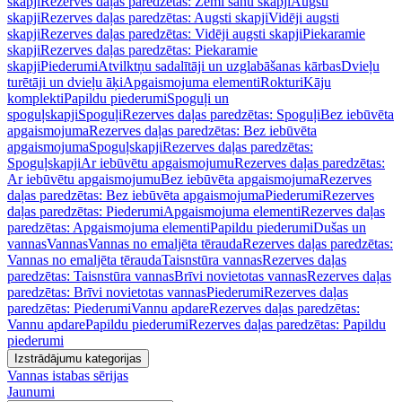
skapji
Rezerves daļas paredzētas: Zemi sānu skapji
Augsti
skapji
Rezerves daļas paredzētas: Augsti skapji
Vidēji augsti
skapji
Rezerves daļas paredzētas: Vidēji augsti skapji
Piekaramie
skapji
Rezerves daļas paredzētas: Piekaramie
skapji
Piederumi
Atvilktņu sadalītāji un uzglabāšanas kārbas
Dvieļu
turētāji un dvieļu āķi
Apgaismojuma elementi
Rokturi
Kāju
komplekti
Papildu piederumi
Spoguļi un
spoguļskapji
Spoguļi
Rezerves daļas paredzētas: Spoguļi
Bez iebūvēta
apgaismojuma
Rezerves daļas paredzētas: Bez iebūvēta
apgaismojuma
Spoguļskapji
Rezerves daļas paredzētas:
Spoguļskapji
Ar iebūvētu apgaismojumu
Rezerves daļas paredzētas:
Ar iebūvētu apgaismojumu
Bez iebūvēta apgaismojuma
Rezerves
daļas paredzētas: Bez iebūvēta apgaismojuma
Piederumi
Rezerves
daļas paredzētas: Piederumi
Apgaismojuma elementi
Rezerves daļas
paredzētas: Apgaismojuma elementi
Papildu piederumi
Dušas un
vannas
Vannas
Vannas no emaljēta tērauda
Rezerves daļas paredzētas:
Vannas no emaljēta tērauda
Taisnstūra vannas
Rezerves daļas
paredzētas: Taisnstūra vannas
Brīvi novietotas vannas
Rezerves daļas
paredzētas: Brīvi novietotas vannas
Piederumi
Rezerves daļas
paredzētas: Piederumi
Vannu apdare
Rezerves daļas paredzētas:
Vannu apdare
Papildu piederumi
Rezerves daļas paredzētas: Papildu
piederumi
Izstrādājumu kategorijas
Vannas istabas sērijas
Jaunumi