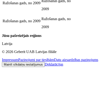
Ražošanas gads, no
Ražošanas gads, no
2009
2009
Ražošanas gads, no
Ražošanas gads, no
2009
2009
Jūsu pašreizējais reģions
Latvija
©
2026
Geberit UAB Latvijas filiāle
Impressum
Paziņojumi par tiesībām
Datu aizsardzības paziņojums
Deklarācijas
Mainīt sīkdatņu iestatījumus