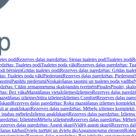
etes podi
Rezerves daļas paredzētas: Sienas tualetes podi
Tualetes podi
Re
edzētas: Tualetes podi
Tualetes poda vāki
Rezerves daļas paredzētas: Tua
podi bērniem
Grīdas tualetes podi
Rezerves daļas paredzētas: Grīdas tuale
tas: Tualetes poda vāki
Piederumi
Rezerves daļas paredzētas: Piederumi
ustiņi
Papildu piederumi
Noskalošanas taustiņi un tualetes poda vadība
N
redzētas: Citām zemapmetuma skalojamām tvertnēm
Pisuārs
Pisuāri, skal
ētas: Bez vāka
Mazgāšanas vieta
Izlietnes
Izlietnes
Rezerves daļas paredzēt
azgāšanas izlietnes
Stūra izlietnes
Izlietnes Comfort
Rezerves daļas pared
šskapi
Rezerves daļas paredzētas: Roku mazgāšanas izlietnes komplekti
ti ar apakšskapi
Rezerves daļas paredzētas: Mēbeļu izlietnes komplekti
 istabas mēbeles
Izlietņu apakšskapji
Rezerves daļas paredzētas: Izlietņu
aredzētas: Izlietnēm
Mēbeļu izlietnēm
Rezerves daļas paredzētas: Mēbeļu
ezerves daļas paredzētas: Augsti skapji
Vidēji augsti skapji
Rezerves daļa
āšanas kārbas
Dvieļu turētāji un dvieļu āķi
Apgaismojuma elementi
Roktu
 apgaismojuma
Rezerves daļas paredzētas: Bez iebūvēta apgaismojuma
S