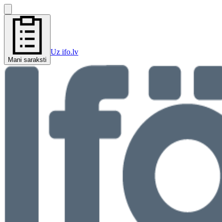
Uz ifo.lv
Mani saraksti