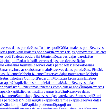
zerves daļas paredzētas: Tualetes podi
Grīdas tualetes podi
Rezerves
letes poda vāki
Tualetes poda vāki
Rezerves daļas paredzētas: Tualetes
tes podi
Tualetes podu vāki bērniem
Rezerves daļas paredzētas:
Stiprinājumi
Roku balsti
Rezerves daļas paredzētas: Roku
oskalošanas taustiņi
Rezerves daļas paredzētas: Noskalošanas
ošanas režīms, ar skalošanas malu
Rezerves daļas paredzētas: Pisuāri,
as: Izlietnes
Mēbeļu izlietnes
Rezerves daļas paredzētas: Mēbeļu
zētas: Izlietnes Comfort
Piederumi
Montāžas kronšteins
Izlietnes
 ar apakšskapi
Izlietnes komplekti ar apakšskapi
Rezerves daļas
 ar apakšskapi
Uzliekamas izlietnes komplekti ar apakšskapi
Rezerves
 apakšskapji
Izlietnes mazām vannas istabām
Rezerves daļas
 izlietnēm
Sānu skapji
Rezerves daļas paredzētas: Sānu skapji
Zemi
s paredzētas: Vidēji augsti skapji
Piekaramie skapji
Rezerves daļas
ri
Kāju komplekti
Papildu piederumi
Spoguļi un
poguļskapji
Rezerves daļas paredzētas: Spoguļskapji
Ar iebūvētu