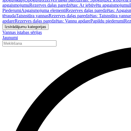
apgaismojumu
Rezerves daļas paredzētas: Ar iebūvētu apgaismojumu
Piederumi
Apgaismojuma elementi
Rezerves daļas paredzētas: Apgais
tērauda
Taisnstūra vannas
Rezerves daļas paredzētas: Taisnstūra vanna
apdare
Rezerves daļas paredzētas: Vannu apdare
Papildu piederumi
Rez
Izstrādājumu kategorijas
Vannas istabas sērijas
Jaunumi