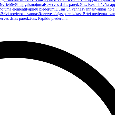
Bez iebūvēta apgaismojuma
Rezerves daļas paredzētas: Bez iebūvēta a
mojuma elementi
Papildu piederumi
Dušas un vannas
Vannas
Vannas no e
s
Brīvi novietotas vannas
Rezerves daļas paredzētas: Brīvi novietotas va
erves daļas paredzētas: Papildu piederumi