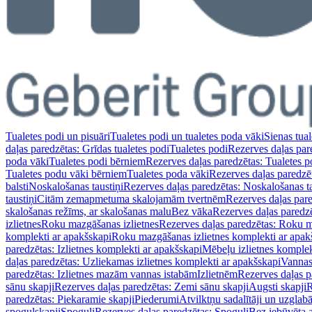
Tualetes podi un pisuāri
Tualetes podi un tualetes poda vāki
Sienas tual
daļas paredzētas: Grīdas tualetes podi
Tualetes podi
Rezerves daļas par
poda vāki
Tualetes podi bērniem
Rezerves daļas paredzētas: Tualetes 
Tualetes podu vāki bērniem
Tualetes poda vāki
Rezerves daļas paredzē
balsti
Noskalošanas taustiņi
Rezerves daļas paredzētas: Noskalošanas ta
taustiņi
Citām zemapmetuma skalojamām tvertnēm
Rezerves daļas pa
skalošanas režīms, ar skalošanas malu
Bez vāka
Rezerves daļas paredz
izlietnes
Roku mazgāšanas izlietnes
Rezerves daļas paredzētas: Roku m
komplekti ar apakšskapi
Roku mazgāšanas izlietnes komplekti ar apak
paredzētas: Izlietnes komplekti ar apakšskapi
Mēbeļu izlietnes komplek
daļas paredzētas: Uzliekamas izlietnes komplekti ar apakšskapi
Vannas
paredzētas: Izlietnes mazām vannas istabām
Izlietnēm
Rezerves daļas p
sānu skapji
Rezerves daļas paredzētas: Zemi sānu skapji
Augsti skapji
R
paredzētas: Piekaramie skapji
Piederumi
Atvilktņu sadalītāji un uzglab
spoguļskapji
Spoguļi
Rezerves daļas paredzētas: Spoguļi
Bez iebūvēta