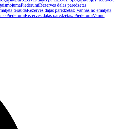
pgaismojuma
Piederumi
Rezerves daļas paredzētas:
maljēta tērauda
Rezerves daļas paredzētas: Vannas no emaljēta
nnas
Piederumi
Rezerves daļas paredzētas: Piederumi
Vannu