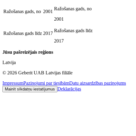
Ražošanas gads, no
Ražošanas gads, no
2001
2001
Ražošanas gads līdz
Ražošanas gads līdz
2017
2017
Jūsu pašreizējais reģions
Latvija
©
2026
Geberit UAB Latvijas filiāle
Impressum
Paziņojumi par tiesībām
Datu aizsardzības paziņojums
Deklarācijas
Mainīt sīkdatņu iestatījumus