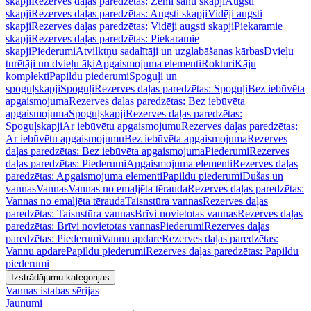
skapji
Rezerves daļas paredzētas: Zemi sānu skapji
Augsti
skapji
Rezerves daļas paredzētas: Augsti skapji
Vidēji augsti
skapji
Rezerves daļas paredzētas: Vidēji augsti skapji
Piekaramie
skapji
Rezerves daļas paredzētas: Piekaramie
skapji
Piederumi
Atvilktņu sadalītāji un uzglabāšanas kārbas
Dvieļu
turētāji un dvieļu āķi
Apgaismojuma elementi
Rokturi
Kāju
komplekti
Papildu piederumi
Spoguļi un
spoguļskapji
Spoguļi
Rezerves daļas paredzētas: Spoguļi
Bez iebūvēta
apgaismojuma
Rezerves daļas paredzētas: Bez iebūvēta
apgaismojuma
Spoguļskapji
Rezerves daļas paredzētas:
Spoguļskapji
Ar iebūvētu apgaismojumu
Rezerves daļas paredzētas:
Ar iebūvētu apgaismojumu
Bez iebūvēta apgaismojuma
Rezerves
daļas paredzētas: Bez iebūvēta apgaismojuma
Piederumi
Rezerves
daļas paredzētas: Piederumi
Apgaismojuma elementi
Rezerves daļas
paredzētas: Apgaismojuma elementi
Papildu piederumi
Dušas un
vannas
Vannas
Vannas no emaljēta tērauda
Rezerves daļas paredzētas:
Vannas no emaljēta tērauda
Taisnstūra vannas
Rezerves daļas
paredzētas: Taisnstūra vannas
Brīvi novietotas vannas
Rezerves daļas
paredzētas: Brīvi novietotas vannas
Piederumi
Rezerves daļas
paredzētas: Piederumi
Vannu apdare
Rezerves daļas paredzētas:
Vannu apdare
Papildu piederumi
Rezerves daļas paredzētas: Papildu
piederumi
Izstrādājumu kategorijas
Vannas istabas sērijas
Jaunumi