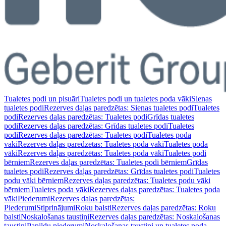
Tualetes podi un pisuāri
Tualetes podi un tualetes poda vāki
Sienas
tualetes podi
Rezerves daļas paredzētas: Sienas tualetes podi
Tualetes
podi
Rezerves daļas paredzētas: Tualetes podi
Grīdas tualetes
podi
Rezerves daļas paredzētas: Grīdas tualetes podi
Tualetes
podi
Rezerves daļas paredzētas: Tualetes podi
Tualetes poda
vāki
Rezerves daļas paredzētas: Tualetes poda vāki
Tualetes poda
vāki
Rezerves daļas paredzētas: Tualetes poda vāki
Tualetes podi
bērniem
Rezerves daļas paredzētas: Tualetes podi bērniem
Grīdas
tualetes podi
Rezerves daļas paredzētas: Grīdas tualetes podi
Tualetes
podu vāki bērniem
Rezerves daļas paredzētas: Tualetes podu vāki
bērniem
Tualetes poda vāki
Rezerves daļas paredzētas: Tualetes poda
vāki
Piederumi
Rezerves daļas paredzētas:
Piederumi
Stiprinājumi
Roku balsti
Rezerves daļas paredzētas: Roku
balsti
Noskalošanas taustiņi
Rezerves daļas paredzētas: Noskalošanas
taustiņi
Papildu piederumi
Noskalošanas taustiņi un tualetes poda