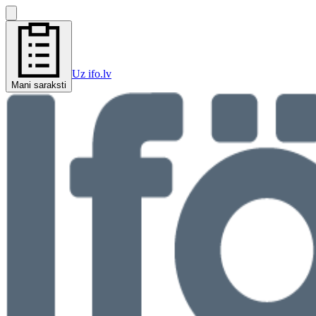
Uz ifo.lv
Mani saraksti