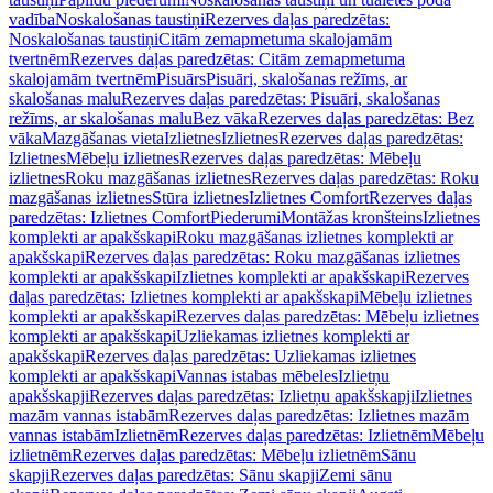
vadība
Noskalošanas taustiņi
Rezerves daļas paredzētas:
Noskalošanas taustiņi
Citām zemapmetuma skalojamām
tvertnēm
Rezerves daļas paredzētas: Citām zemapmetuma
skalojamām tvertnēm
Pisuārs
Pisuāri, skalošanas režīms, ar
skalošanas malu
Rezerves daļas paredzētas: Pisuāri, skalošanas
režīms, ar skalošanas malu
Bez vāka
Rezerves daļas paredzētas: Bez
vāka
Mazgāšanas vieta
Izlietnes
Izlietnes
Rezerves daļas paredzētas:
Izlietnes
Mēbeļu izlietnes
Rezerves daļas paredzētas: Mēbeļu
izlietnes
Roku mazgāšanas izlietnes
Rezerves daļas paredzētas: Roku
mazgāšanas izlietnes
Stūra izlietnes
Izlietnes Comfort
Rezerves daļas
paredzētas: Izlietnes Comfort
Piederumi
Montāžas kronšteins
Izlietnes
komplekti ar apakšskapi
Roku mazgāšanas izlietnes komplekti ar
apakšskapi
Rezerves daļas paredzētas: Roku mazgāšanas izlietnes
komplekti ar apakšskapi
Izlietnes komplekti ar apakšskapi
Rezerves
daļas paredzētas: Izlietnes komplekti ar apakšskapi
Mēbeļu izlietnes
komplekti ar apakšskapi
Rezerves daļas paredzētas: Mēbeļu izlietnes
komplekti ar apakšskapi
Uzliekamas izlietnes komplekti ar
apakšskapi
Rezerves daļas paredzētas: Uzliekamas izlietnes
komplekti ar apakšskapi
Vannas istabas mēbeles
Izlietņu
apakšskapji
Rezerves daļas paredzētas: Izlietņu apakšskapji
Izlietnes
mazām vannas istabām
Rezerves daļas paredzētas: Izlietnes mazām
vannas istabām
Izlietnēm
Rezerves daļas paredzētas: Izlietnēm
Mēbeļu
izlietnēm
Rezerves daļas paredzētas: Mēbeļu izlietnēm
Sānu
skapji
Rezerves daļas paredzētas: Sānu skapji
Zemi sānu