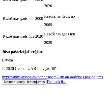
2020
Ražošanas gads, no
Ražošanas gads, no
2009
2009
Ražošanas gads līdz
Ražošanas gads līdz
2020
2020
Jūsu pašreizējais reģions
Latvija
©
2026
Geberit UAB Latvijas filiāle
Impressum
Paziņojumi par tiesībām
Datu aizsardzības paziņojums
Deklarācijas
Mainīt sīkdatņu iestatījumus