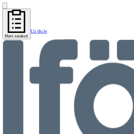
Uz ifo.lv
Mani saraksti