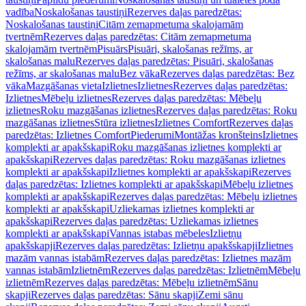
vadība
Noskalošanas taustiņi
Rezerves daļas paredzētas:
Noskalošanas taustiņi
Citām zemapmetuma skalojamām
tvertnēm
Rezerves daļas paredzētas: Citām zemapmetuma
skalojamām tvertnēm
Pisuārs
Pisuāri, skalošanas režīms, ar
skalošanas malu
Rezerves daļas paredzētas: Pisuāri, skalošanas
režīms, ar skalošanas malu
Bez vāka
Rezerves daļas paredzētas: Bez
vāka
Mazgāšanas vieta
Izlietnes
Izlietnes
Rezerves daļas paredzētas:
Izlietnes
Mēbeļu izlietnes
Rezerves daļas paredzētas: Mēbeļu
izlietnes
Roku mazgāšanas izlietnes
Rezerves daļas paredzētas: Roku
mazgāšanas izlietnes
Stūra izlietnes
Izlietnes Comfort
Rezerves daļas
paredzētas: Izlietnes Comfort
Piederumi
Montāžas kronšteins
Izlietnes
komplekti ar apakšskapi
Roku mazgāšanas izlietnes komplekti ar
apakšskapi
Rezerves daļas paredzētas: Roku mazgāšanas izlietnes
komplekti ar apakšskapi
Izlietnes komplekti ar apakšskapi
Rezerves
daļas paredzētas: Izlietnes komplekti ar apakšskapi
Mēbeļu izlietnes
komplekti ar apakšskapi
Rezerves daļas paredzētas: Mēbeļu izlietnes
komplekti ar apakšskapi
Uzliekamas izlietnes komplekti ar
apakšskapi
Rezerves daļas paredzētas: Uzliekamas izlietnes
komplekti ar apakšskapi
Vannas istabas mēbeles
Izlietņu
apakšskapji
Rezerves daļas paredzētas: Izlietņu apakšskapji
Izlietnes
mazām vannas istabām
Rezerves daļas paredzētas: Izlietnes mazām
vannas istabām
Izlietnēm
Rezerves daļas paredzētas: Izlietnēm
Mēbeļu
izlietnēm
Rezerves daļas paredzētas: Mēbeļu izlietnēm
Sānu
skapji
Rezerves daļas paredzētas: Sānu skapji
Zemi sānu