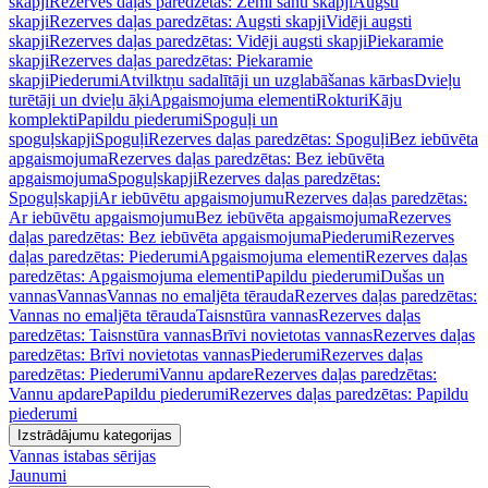
skapji
Rezerves daļas paredzētas: Zemi sānu skapji
Augsti
skapji
Rezerves daļas paredzētas: Augsti skapji
Vidēji augsti
skapji
Rezerves daļas paredzētas: Vidēji augsti skapji
Piekaramie
skapji
Rezerves daļas paredzētas: Piekaramie
skapji
Piederumi
Atvilktņu sadalītāji un uzglabāšanas kārbas
Dvieļu
turētāji un dvieļu āķi
Apgaismojuma elementi
Rokturi
Kāju
komplekti
Papildu piederumi
Spoguļi un
spoguļskapji
Spoguļi
Rezerves daļas paredzētas: Spoguļi
Bez iebūvēta
apgaismojuma
Rezerves daļas paredzētas: Bez iebūvēta
apgaismojuma
Spoguļskapji
Rezerves daļas paredzētas:
Spoguļskapji
Ar iebūvētu apgaismojumu
Rezerves daļas paredzētas:
Ar iebūvētu apgaismojumu
Bez iebūvēta apgaismojuma
Rezerves
daļas paredzētas: Bez iebūvēta apgaismojuma
Piederumi
Rezerves
daļas paredzētas: Piederumi
Apgaismojuma elementi
Rezerves daļas
paredzētas: Apgaismojuma elementi
Papildu piederumi
Dušas un
vannas
Vannas
Vannas no emaljēta tērauda
Rezerves daļas paredzētas:
Vannas no emaljēta tērauda
Taisnstūra vannas
Rezerves daļas
paredzētas: Taisnstūra vannas
Brīvi novietotas vannas
Rezerves daļas
paredzētas: Brīvi novietotas vannas
Piederumi
Rezerves daļas
paredzētas: Piederumi
Vannu apdare
Rezerves daļas paredzētas:
Vannu apdare
Papildu piederumi
Rezerves daļas paredzētas: Papildu
piederumi
Izstrādājumu kategorijas
Vannas istabas sērijas
Jaunumi