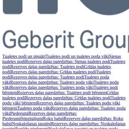
Tualetes podi un pisuāri
Tualetes podi un tualetes poda vāki
Sienas
tualetes podi
Rezerves daļas paredzētas: Sienas tualetes podi
Tualetes
podi
Rezerves daļas paredzētas: Tualetes podi
Grīdas tualetes
podi
Rezerves daļas paredzētas: Grīdas tualetes podi
Tualetes
podi
Rezerves daļas paredzētas: Tualetes podi
Tualetes poda
vāki
Rezerves daļas paredzētas: Tualetes poda vāki
Tualetes poda
vāki
Rezerves daļas paredzētas: Tualetes poda vāki
Tualetes podi
bērniem
Rezerves daļas paredzētas: Tualetes podi bērniem
Grīdas
tualetes podi
Rezerves daļas paredzētas: Grīdas tualetes podi
Tualetes
podu vāki bērniem
Rezerves daļas paredzētas: Tualetes podu vāki
bērniem
Tualetes poda vāki
Rezerves daļas paredzētas: Tualetes poda
vāki
Piederumi
Rezerves daļas paredzētas:
Piederumi
Stiprinājumi
Roku balsti
Rezerves daļas paredzētas: Roku
balsti
Noskalošanas taustiņi
Rezerves daļas paredzētas: Noskalošanas
taustiņi
Papildu piederumi
Noskalošanas taustiņi un tualetes poda