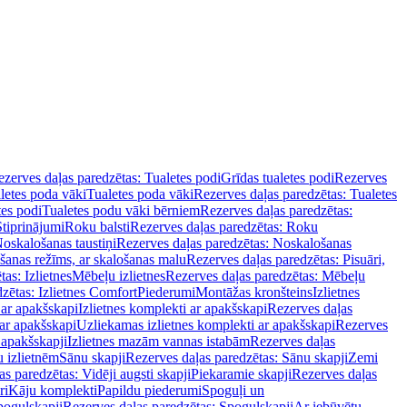
zerves daļas paredzētas: Tualetes podi
Grīdas tualetes podi
Rezerves
letes poda vāki
Tualetes poda vāki
Rezerves daļas paredzētas: Tualetes
tes podi
Tualetes podu vāki bērniem
Rezerves daļas paredzētas:
Stiprinājumi
Roku balsti
Rezerves daļas paredzētas: Roku
oskalošanas taustiņi
Rezerves daļas paredzētas: Noskalošanas
ošanas režīms, ar skalošanas malu
Rezerves daļas paredzētas: Pisuāri,
as: Izlietnes
Mēbeļu izlietnes
Rezerves daļas paredzētas: Mēbeļu
zētas: Izlietnes Comfort
Piederumi
Montāžas kronšteins
Izlietnes
 ar apakšskapi
Izlietnes komplekti ar apakšskapi
Rezerves daļas
 ar apakšskapi
Uzliekamas izlietnes komplekti ar apakšskapi
Rezerves
 apakšskapji
Izlietnes mazām vannas istabām
Rezerves daļas
 izlietnēm
Sānu skapji
Rezerves daļas paredzētas: Sānu skapji
Zemi
s paredzētas: Vidēji augsti skapji
Piekaramie skapji
Rezerves daļas
ri
Kāju komplekti
Papildu piederumi
Spoguļi un
poguļskapji
Rezerves daļas paredzētas: Spoguļskapji
Ar iebūvētu