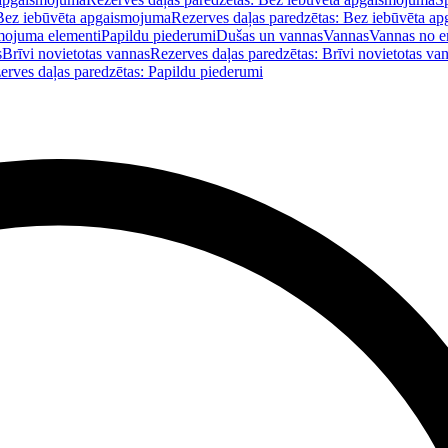
Bez iebūvēta apgaismojuma
Rezerves daļas paredzētas: Bez iebūvēta a
mojuma elementi
Papildu piederumi
Dušas un vannas
Vannas
Vannas no e
s
Brīvi novietotas vannas
Rezerves daļas paredzētas: Brīvi novietotas va
erves daļas paredzētas: Papildu piederumi