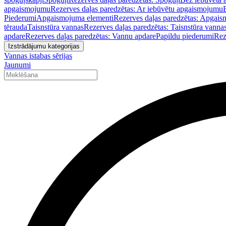
apgaismojumu
Rezerves daļas paredzētas: Ar iebūvētu apgaismojumu
Piederumi
Apgaismojuma elementi
Rezerves daļas paredzētas: Apgais
tērauda
Taisnstūra vannas
Rezerves daļas paredzētas: Taisnstūra vanna
apdare
Rezerves daļas paredzētas: Vannu apdare
Papildu piederumi
Rez
Izstrādājumu kategorijas
Vannas istabas sērijas
Jaunumi