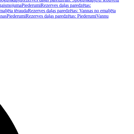
pgaismojuma
Piederumi
Rezerves daļas paredzētas:
maljēta tērauda
Rezerves daļas paredzētas: Vannas no emaljēta
nnas
Piederumi
Rezerves daļas paredzētas: Piederumi
Vannu