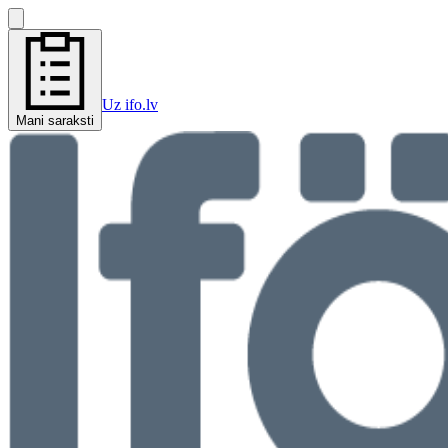
Uz ifo.lv
Mani saraksti