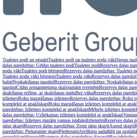
Tualetes podi un pisuāri
Tualetes podi un tualetes poda vāki
Sienas tual
daļas paredzētas: Grīdas tualetes podi
Tualetes podi
Rezerves daļas par
poda vāki
Tualetes podi bērniem
Rezerves daļas paredzētas: Tualetes 
Tualetes podu vāki bērniem
Tualetes poda vāki
Rezerves daļas paredzē
balsti
Noskalošanas taustiņi
Rezerves daļas paredzētas: Noskalošanas ta
taustiņi
Citām zemapmetuma skalojamām tvertnēm
Rezerves daļas pa
skalošanas režīms, ar skalošanas malu
Bez vāka
Rezerves daļas paredz
izlietnes
Roku mazgāšanas izlietnes
Rezerves daļas paredzētas: Roku m
komplekti ar apakšskapi
Roku mazgāšanas izlietnes komplekti ar apak
paredzētas: Izlietnes komplekti ar apakšskapi
Mēbeļu izlietnes komplek
daļas paredzētas: Uzliekamas izlietnes komplekti ar apakšskapi
Vannas
paredzētas: Izlietnes mazām vannas istabām
Izlietnēm
Rezerves daļas p
sānu skapji
Rezerves daļas paredzētas: Zemi sānu skapji
Augsti skapji
R
paredzētas: Piekaramie skapji
Piederumi
Atvilktņu sadalītāji un uzglab
spoguļskapji
Spoguļi
Rezerves daļas paredzētas: Spoguļi
Bez iebūvēta