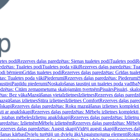
etes podi
Rezerves daļas paredzētas: Sienas tualetes podi
Tualetes podi
Re
edzētas: Tualetes podi
Tualetes poda vāki
Rezerves daļas paredzētas: Tua
podi bērniem
Grīdas tualetes podi
Rezerves daļas paredzētas: Grīdas tuale
tas: Tualetes poda vāki
Piederumi
Rezerves daļas paredzētas: Piederumi
ustiņi
Papildu piederumi
Noskalošanas taustiņi un tualetes poda vadība
N
redzētas: Citām zemapmetuma skalojamām tvertnēm
Pisuārs
Pisuāri, skal
ētas: Bez vāka
Mazgāšanas vieta
Izlietnes
Izlietnes
Rezerves daļas paredzēt
azgāšanas izlietnes
Stūra izlietnes
Izlietnes Comfort
Rezerves daļas pared
šskapi
Rezerves daļas paredzētas: Roku mazgāšanas izlietnes komplekti
ti ar apakšskapi
Rezerves daļas paredzētas: Mēbeļu izlietnes komplekti
 istabas mēbeles
Izlietņu apakšskapji
Rezerves daļas paredzētas: Izlietņu
aredzētas: Izlietnēm
Mēbeļu izlietnēm
Rezerves daļas paredzētas: Mēbeļu
ezerves daļas paredzētas: Augsti skapji
Vidēji augsti skapji
Rezerves daļa
āšanas kārbas
Dvieļu turētāji un dvieļu āķi
Apgaismojuma elementi
Roktu
 apgaismojuma
Rezerves daļas paredzētas: Bez iebūvēta apgaismojuma
S