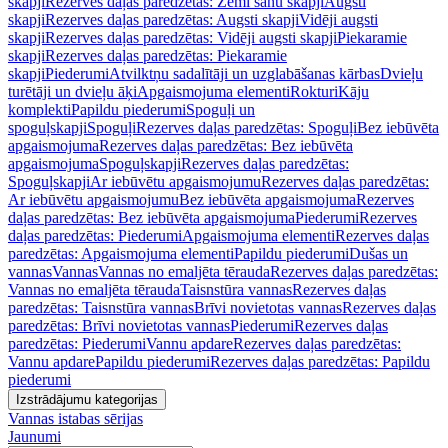
skapji
Rezerves daļas paredzētas: Zemi sānu skapji
Augsti
skapji
Rezerves daļas paredzētas: Augsti skapji
Vidēji augsti
skapji
Rezerves daļas paredzētas: Vidēji augsti skapji
Piekaramie
skapji
Rezerves daļas paredzētas: Piekaramie
skapji
Piederumi
Atvilktņu sadalītāji un uzglabāšanas kārbas
Dvieļu
turētāji un dvieļu āķi
Apgaismojuma elementi
Rokturi
Kāju
komplekti
Papildu piederumi
Spoguļi un
spoguļskapji
Spoguļi
Rezerves daļas paredzētas: Spoguļi
Bez iebūvēta
apgaismojuma
Rezerves daļas paredzētas: Bez iebūvēta
apgaismojuma
Spoguļskapji
Rezerves daļas paredzētas:
Spoguļskapji
Ar iebūvētu apgaismojumu
Rezerves daļas paredzētas:
Ar iebūvētu apgaismojumu
Bez iebūvēta apgaismojuma
Rezerves
daļas paredzētas: Bez iebūvēta apgaismojuma
Piederumi
Rezerves
daļas paredzētas: Piederumi
Apgaismojuma elementi
Rezerves daļas
paredzētas: Apgaismojuma elementi
Papildu piederumi
Dušas un
vannas
Vannas
Vannas no emaljēta tērauda
Rezerves daļas paredzētas:
Vannas no emaljēta tērauda
Taisnstūra vannas
Rezerves daļas
paredzētas: Taisnstūra vannas
Brīvi novietotas vannas
Rezerves daļas
paredzētas: Brīvi novietotas vannas
Piederumi
Rezerves daļas
paredzētas: Piederumi
Vannu apdare
Rezerves daļas paredzētas:
Vannu apdare
Papildu piederumi
Rezerves daļas paredzētas: Papildu
piederumi
Izstrādājumu kategorijas
Vannas istabas sērijas
Jaunumi