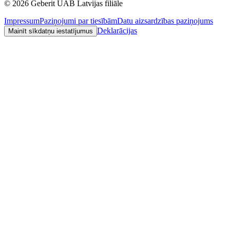
©
2026
Geberit UAB Latvijas filiāle
Impressum
Paziņojumi par tiesībām
Datu aizsardzības paziņojums
Deklarācijas
Mainīt sīkdatņu iestatījumus