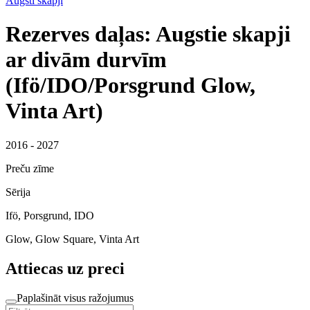
Augsti skapji
Rezerves daļas: Augstie skapji
ar divām durvīm
(Ifö/IDO/Porsgrund Glow,
Vinta Art)
2016 - 2027
Preču zīme
Sērija
Ifö, Porsgrund, IDO
Glow, Glow Square, Vinta Art
Attiecas uz preci
Paplašināt visus ražojumus