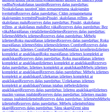
vadība
Noskalošanas taustiņi
Rezerves daļas paredzētas:
Noskalošanas taustiņi
Citām zemapmetuma skalojamām
tvertnēm
Rezerves daļas paredzētas: Citām zemapmetuma
skalojamām tvertnēm
Pisuārs
Pisuāri, skalošanas režīms, ar
skalošanas malu
Rezerves daļas paredzētas: Pisuāri, skalošanas
režīms, ar skalošanas malu
Bez vāka
Rezerves daļas paredzētas: Bez
vāka
Mazgāšanas vieta
Izlietnes
Izlietnes
Rezerves daļas paredzētas:
Izlietnes
Mēbeļu izlietnes
Rezerves daļas paredzētas: Mēbeļu
izlietnes
Roku mazgāšanas izlietnes
Rezerves daļas paredzētas: Roku
mazgāšanas izlietnes
Stūra izlietnes
Izlietnes Comfort
Rezerves daļas
paredzētas: Izlietnes Comfort
Piederumi
Montāžas kronšteins
Izlietnes
komplekti ar apakšskapi
Roku mazgāšanas izlietnes komplekti ar
apakšskapi
Rezerves daļas paredzētas: Roku mazgāšanas izlietnes
komplekti ar apakšskapi
Izlietnes komplekti ar apakšskapi
Rezerves
daļas paredzētas: Izlietnes komplekti ar apakšskapi
Mēbeļu izlietnes
komplekti ar apakšskapi
Rezerves daļas paredzētas: Mēbeļu izlietnes
komplekti ar apakšskapi
Uzliekamas izlietnes komplekti ar
apakšskapi
Rezerves daļas paredzētas: Uzliekamas izlietnes
komplekti ar apakšskapi
Vannas istabas mēbeles
Izlietņu
apakšskapji
Rezerves daļas paredzētas: Izlietņu apakšskapji
Izlietnes
mazām vannas istabām
Rezerves daļas paredzētas: Izlietnes mazām
vannas istabām
Izlietnēm
Rezerves daļas paredzētas: Izlietnēm
Mēbeļu
izlietnēm
Rezerves daļas paredzētas: Mēbeļu izlietnēm
Sānu
skapji
Rezerves daļas paredzētas: Sānu skapji
Zemi sānu