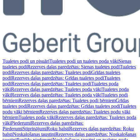
Tualetes podi un pisuāri
Tualetes podi un tualetes poda vāki
Sienas
tualetes podi
Rezerves daļas paredzētas: Sienas tualetes podi
Tualetes
podi
Rezerves daļas paredzētas: Tualetes podi
Grīdas tualetes
podi
Rezerves daļas paredzētas: Grīdas tualetes podi
Tualetes
podi
Rezerves daļas paredzētas: Tualetes podi
Tualetes poda
vāki
Rezerves daļas paredzētas: Tualetes poda vāki
Tualetes poda
vāki
Rezerves daļas paredzētas: Tualetes poda vāki
Tualetes podi
bērniem
Rezerves daļas paredzētas: Tualetes podi bērniem
Grīdas
tualetes podi
Rezerves daļas paredzētas: Grīdas tualetes podi
Tualetes
podu vāki bērniem
Rezerves daļas paredzētas: Tualetes podu vāki
bērniem
Tualetes poda vāki
Rezerves daļas paredzētas: Tualetes poda
vāki
Piederumi
Rezerves daļas paredzētas:
Piederumi
Stiprinājumi
Roku balsti
Rezerves daļas paredzētas: Roku
balsti
Noskalošanas taustiņi
Rezerves daļas paredzētas: Noskalošanas
taustiņi
Papildu piederumi
Noskalošanas taustiņi un tualetes poda