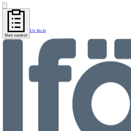
Uz ifo.lv
Mani saraksti