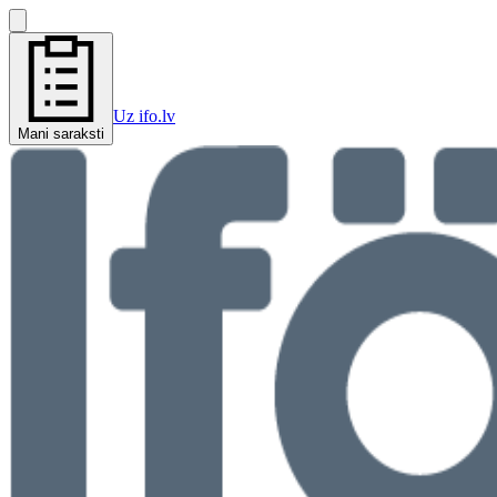
Uz ifo.lv
Mani saraksti