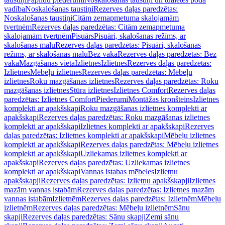
vadība
Noskalošanas taustiņi
Rezerves daļas paredzētas:
Noskalošanas taustiņi
Citām zemapmetuma skalojamām
tvertnēm
Rezerves daļas paredzētas: Citām zemapmetuma
skalojamām tvertnēm
Pisuārs
Pisuāri, skalošanas režīms, ar
skalošanas malu
Rezerves daļas paredzētas: Pisuāri, skalošanas
režīms, ar skalošanas malu
Bez vāka
Rezerves daļas paredzētas: Bez
vāka
Mazgāšanas vieta
Izlietnes
Izlietnes
Rezerves daļas paredzētas:
Izlietnes
Mēbeļu izlietnes
Rezerves daļas paredzētas: Mēbeļu
izlietnes
Roku mazgāšanas izlietnes
Rezerves daļas paredzētas: Roku
mazgāšanas izlietnes
Stūra izlietnes
Izlietnes Comfort
Rezerves daļas
paredzētas: Izlietnes Comfort
Piederumi
Montāžas kronšteins
Izlietnes
komplekti ar apakšskapi
Roku mazgāšanas izlietnes komplekti ar
apakšskapi
Rezerves daļas paredzētas: Roku mazgāšanas izlietnes
komplekti ar apakšskapi
Izlietnes komplekti ar apakšskapi
Rezerves
daļas paredzētas: Izlietnes komplekti ar apakšskapi
Mēbeļu izlietnes
komplekti ar apakšskapi
Rezerves daļas paredzētas: Mēbeļu izlietnes
komplekti ar apakšskapi
Uzliekamas izlietnes komplekti ar
apakšskapi
Rezerves daļas paredzētas: Uzliekamas izlietnes
komplekti ar apakšskapi
Vannas istabas mēbeles
Izlietņu
apakšskapji
Rezerves daļas paredzētas: Izlietņu apakšskapji
Izlietnes
mazām vannas istabām
Rezerves daļas paredzētas: Izlietnes mazām
vannas istabām
Izlietnēm
Rezerves daļas paredzētas: Izlietnēm
Mēbeļu
izlietnēm
Rezerves daļas paredzētas: Mēbeļu izlietnēm
Sānu
skapji
Rezerves daļas paredzētas: Sānu skapji
Zemi sānu