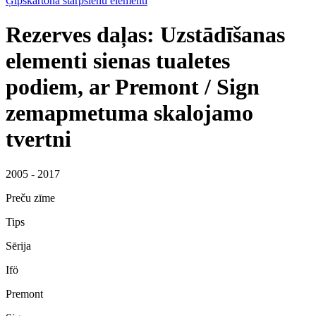
Ģipškartona starpsienu elementi
Rezerves daļas: Uzstādīšanas
elementi sienas tualetes
podiem, ar Premont / Sign
zemapmetuma skalojamo
tvertni
2005 - 2017
Preču zīme
Tips
Sērija
Ifö
Premont