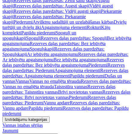
skapji
Rezerves daļas paredzētas: Zemi sānu skapji
Augsti
skapji
Rezerves daļas paredzētas: Augsti skapji
Vidēji augsti
skapji
Rezerves daļas paredzētas: Vidēji augsti skapji
Piekaramie
skapji
Rezerves daļas paredzētas: Piekaramie
skapji
Piederumi
Atvilktņu sadalītāji un uzglabāšanas kārbas
Dvieļu
turētāji un dvieļu āķi
Apgaismojuma elementi
Rokturi
Kāju
komplekti
Papildu piederumi
Spoguļi un
spoguļskapji
Spoguļi
Rezerves daļas paredzētas: Spoguļi
Bez iebūvēta
apgaismojuma
Rezerves daļas paredzētas: Bez iebūvēta
apgaismojuma
Spoguļskapji
Rezerves daļas paredzētas:
Spoguļskapji
Ar iebūvētu apgaismojumu
Rezerves daļas paredzētas:
Ar iebūvētu apgaismojumu
Bez iebūvēta apgaismojuma
Rezerves
daļas paredzētas: Bez iebūvēta apgaismojuma
Piederumi
Rezerves
daļas paredzētas: Piederumi
Apgaismojuma elementi
Rezerves daļas
paredzētas: Apgaismojuma elementi
Papildu piederumi
Dušas un
vannas
Vannas
Vannas no emaljēta tērauda
Rezerves daļas paredzētas:
Vannas no emaljēta tērauda
Taisnstūra vannas
Rezerves daļas
paredzētas: Taisnstūra vannas
Brīvi novietotas vannas
Rezerves daļas
paredzētas: Brīvi novietotas vannas
Piederumi
Rezerves daļas
paredzētas: Piederumi
Vannu apdare
Rezerves daļas paredzētas:
Vannu apdare
Papildu piederumi
Rezerves daļas paredzētas: Papildu
piederumi
Izstrādājumu kategorijas
Vannas istabas sērijas
Jaunumi