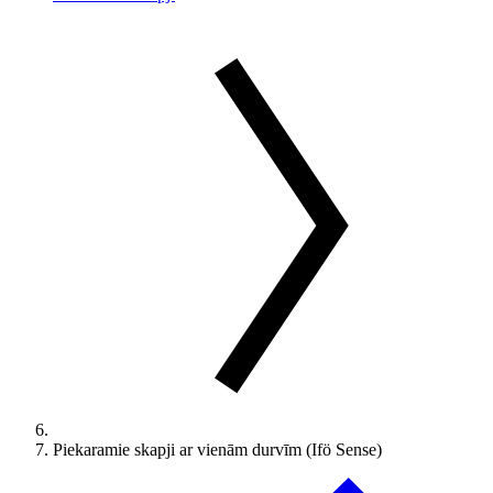
Piekaramie skapji ar vienām durvīm (Ifö Sense)