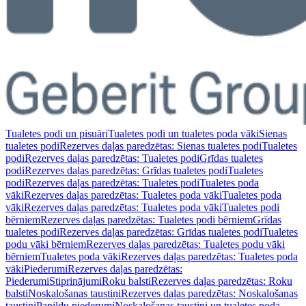
Tualetes podi un pisuāri
Tualetes podi un tualetes poda vāki
Sienas
tualetes podi
Rezerves daļas paredzētas: Sienas tualetes podi
Tualetes
podi
Rezerves daļas paredzētas: Tualetes podi
Grīdas tualetes
podi
Rezerves daļas paredzētas: Grīdas tualetes podi
Tualetes
podi
Rezerves daļas paredzētas: Tualetes podi
Tualetes poda
vāki
Rezerves daļas paredzētas: Tualetes poda vāki
Tualetes poda
vāki
Rezerves daļas paredzētas: Tualetes poda vāki
Tualetes podi
bērniem
Rezerves daļas paredzētas: Tualetes podi bērniem
Grīdas
tualetes podi
Rezerves daļas paredzētas: Grīdas tualetes podi
Tualetes
podu vāki bērniem
Rezerves daļas paredzētas: Tualetes podu vāki
bērniem
Tualetes poda vāki
Rezerves daļas paredzētas: Tualetes poda
vāki
Piederumi
Rezerves daļas paredzētas:
Piederumi
Stiprinājumi
Roku balsti
Rezerves daļas paredzētas: Roku
balsti
Noskalošanas taustiņi
Rezerves daļas paredzētas: Noskalošanas
taustiņi
Papildu piederumi
Noskalošanas taustiņi un tualetes poda