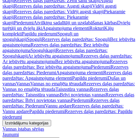
skapji
Rezerves daļas paredzētas: Zemi sānu skapji
Augsti
skapji
Rezerves daļas paredzētas: Augsti skapji
Vidēji augsti
skapji
Rezerves daļas paredzētas: Vidēji augsti skapji
Piekaramie
skapji
Rezerves daļas paredzētas: Piekaramie
skapji
Piederumi
Atvilktņu sadalītāji un uzglabāšanas kārbas
Dvieļu
turētāji un dvieļu āķi
Apgaismojuma elementi
Rokturi
Kāju
komplekti
Papildu piederumi
Spoguļi un
spoguļskapji
Spoguļi
Rezerves daļas paredzētas: Spoguļi
Bez iebūvēta
apgaismojuma
Rezerves daļas paredzētas: Bez iebūvēta
apgaismojuma
Spoguļskapji
Rezerves daļas paredzētas:
Spoguļskapji
Ar iebūvētu apgaismojumu
Rezerves daļas paredzētas:
Ar iebūvētu apgaismojumu
Bez iebūvēta apgaismojuma
Rezerves
daļas paredzētas: Bez iebūvēta apgaismojuma
Piederumi
Rezerves
daļas paredzētas: Piederumi
Apgaismojuma elementi
Rezerves daļas
paredzētas: Apgaismojuma elementi
Papildu piederumi
Dušas un
vannas
Vannas
Vannas no emaljēta tērauda
Rezerves daļas paredzētas:
Vannas no emaljēta tērauda
Taisnstūra vannas
Rezerves daļas
paredzētas: Taisnstūra vannas
Brīvi novietotas vannas
Rezerves daļas
paredzētas: Brīvi novietotas vannas
Piederumi
Rezerves daļas
paredzētas: Piederumi
Vannu apdare
Rezerves daļas paredzētas:
Vannu apdare
Papildu piederumi
Rezerves daļas paredzētas: Papildu
piederumi
Izstrādājumu kategorijas
Vannas istabas sērijas
Jaunumi