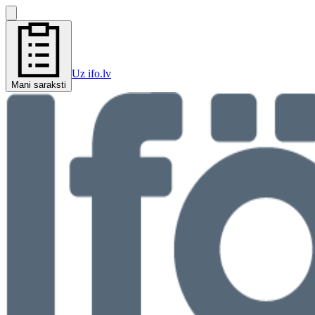
Uz ifo.lv
Mani saraksti