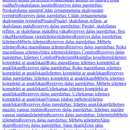
vadība
Noskalošanas taustiņi
Rezerves daļas paredzētas:
Noskalošanas taustiņi
Citām zemapmetuma skalojamām
tvertnēm
Rezerves daļas paredzētas: Citām zemapmetuma
skalojamām tvertnēm
Pisuārs
Pisuāri, skalošanas režīms, ar
skalošanas malu
Rezerves daļas paredzētas: Pisuāri, skalošanas
režīms, ar skalošanas malu
Bez vāka
Rezerves daļas paredzētas: Bez
vāka
Mazgāšanas vieta
Izlietnes
Izlietnes
Rezerves daļas paredzētas:
Izlietnes
Mēbeļu izlietnes
Rezerves daļas paredzētas: Mēbeļu
izlietnes
Roku mazgāšanas izlietnes
Rezerves daļas paredzētas: Roku
mazgāšanas izlietnes
Stūra izlietnes
Izlietnes Comfort
Rezerves daļas
paredzētas: Izlietnes Comfort
Piederumi
Montāžas kronšteins
Izlietnes
komplekti ar apakšskapi
Roku mazgāšanas izlietnes komplekti ar
apakšskapi
Rezerves daļas paredzētas: Roku mazgāšanas izlietnes
komplekti ar apakšskapi
Izlietnes komplekti ar apakšskapi
Rezerves
daļas paredzētas: Izlietnes komplekti ar apakšskapi
Mēbeļu izlietnes
komplekti ar apakšskapi
Rezerves daļas paredzētas: Mēbeļu izlietnes
komplekti ar apakšskapi
Uzliekamas izlietnes komplekti ar
apakšskapi
Rezerves daļas paredzētas: Uzliekamas izlietnes
komplekti ar apakšskapi
Vannas istabas mēbeles
Izlietņu
apakšskapji
Rezerves daļas paredzētas: Izlietņu apakšskapji
Izlietnes
mazām vannas istabām
Rezerves daļas paredzētas: Izlietnes mazām
vannas istabām
Izlietnēm
Rezerves daļas paredzētas: Izlietnēm
Mēbeļu
izlietnēm
Rezerves daļas paredzētas: Mēbeļu izlietnēm
Sānu
skapji
Rezerves daļas paredzētas: Sānu skapji
Zemi sānu