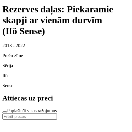
Rezerves daļas: Piekaramie
skapji ar vienām durvīm
(Ifö Sense)
2013 - 2022
Preču zīme
Sērija
Ifö
Sense
Attiecas uz preci
Paplašināt visus ražojumus