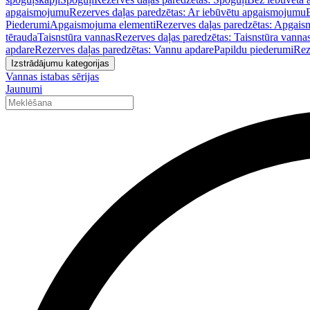
apgaismojumu
Rezerves daļas paredzētas: Ar iebūvētu apgaismojumu
Piederumi
Apgaismojuma elementi
Rezerves daļas paredzētas: Apgais
tērauda
Taisnstūra vannas
Rezerves daļas paredzētas: Taisnstūra vanna
apdare
Rezerves daļas paredzētas: Vannu apdare
Papildu piederumi
Rez
Izstrādājumu kategorijas
Vannas istabas sērijas
Jaunumi