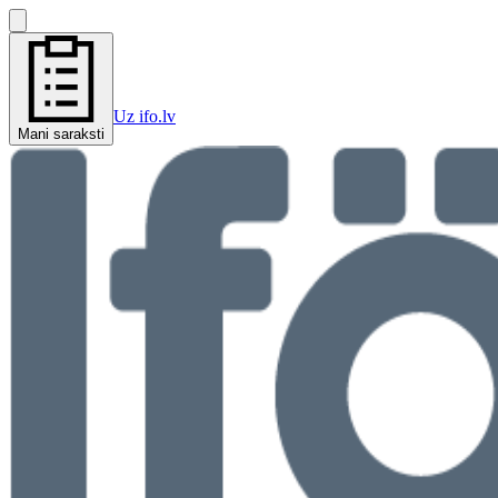
Uz ifo.lv
Mani saraksti