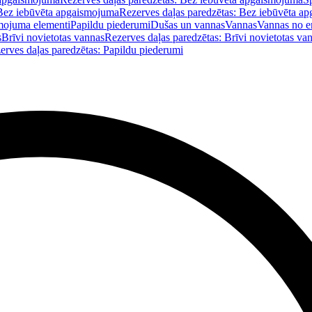
Bez iebūvēta apgaismojuma
Rezerves daļas paredzētas: Bez iebūvēta a
mojuma elementi
Papildu piederumi
Dušas un vannas
Vannas
Vannas no e
s
Brīvi novietotas vannas
Rezerves daļas paredzētas: Brīvi novietotas va
erves daļas paredzētas: Papildu piederumi