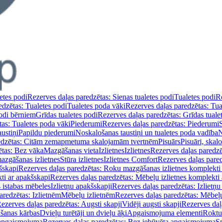
etes podi
Rezerves daļas paredzētas: Sienas tualetes podi
Tualetes podi
Re
edzētas: Tualetes podi
Tualetes poda vāki
Rezerves daļas paredzētas: Tua
podi bērniem
Grīdas tualetes podi
Rezerves daļas paredzētas: Grīdas tuale
tas: Tualetes poda vāki
Piederumi
Rezerves daļas paredzētas: Piederumi
ustiņi
Papildu piederumi
Noskalošanas taustiņi un tualetes poda vadība
N
redzētas: Citām zemapmetuma skalojamām tvertnēm
Pisuārs
Pisuāri, skal
ētas: Bez vāka
Mazgāšanas vieta
Izlietnes
Izlietnes
Rezerves daļas paredzēt
azgāšanas izlietnes
Stūra izlietnes
Izlietnes Comfort
Rezerves daļas pared
šskapi
Rezerves daļas paredzētas: Roku mazgāšanas izlietnes komplekti
ti ar apakšskapi
Rezerves daļas paredzētas: Mēbeļu izlietnes komplekti
 istabas mēbeles
Izlietņu apakšskapji
Rezerves daļas paredzētas: Izlietņu
aredzētas: Izlietnēm
Mēbeļu izlietnēm
Rezerves daļas paredzētas: Mēbeļu
ezerves daļas paredzētas: Augsti skapji
Vidēji augsti skapji
Rezerves daļa
āšanas kārbas
Dvieļu turētāji un dvieļu āķi
Apgaismojuma elementi
Roktu
 apgaismojuma
Rezerves daļas paredzētas: Bez iebūvēta apgaismojuma
S