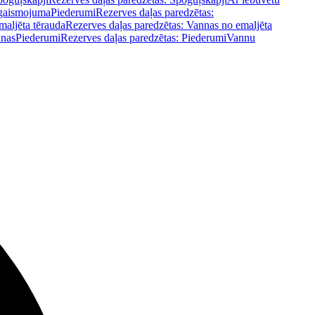
pgaismojuma
Piederumi
Rezerves daļas paredzētas:
maljēta tērauda
Rezerves daļas paredzētas: Vannas no emaljēta
nnas
Piederumi
Rezerves daļas paredzētas: Piederumi
Vannu