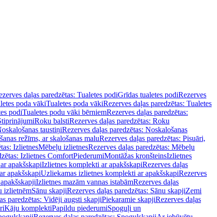
zerves daļas paredzētas: Tualetes podi
Grīdas tualetes podi
Rezerves
letes poda vāki
Tualetes poda vāki
Rezerves daļas paredzētas: Tualetes
tes podi
Tualetes podu vāki bērniem
Rezerves daļas paredzētas:
Stiprinājumi
Roku balsti
Rezerves daļas paredzētas: Roku
oskalošanas taustiņi
Rezerves daļas paredzētas: Noskalošanas
ošanas režīms, ar skalošanas malu
Rezerves daļas paredzētas: Pisuāri,
as: Izlietnes
Mēbeļu izlietnes
Rezerves daļas paredzētas: Mēbeļu
zētas: Izlietnes Comfort
Piederumi
Montāžas kronšteins
Izlietnes
 ar apakšskapi
Izlietnes komplekti ar apakšskapi
Rezerves daļas
 ar apakšskapi
Uzliekamas izlietnes komplekti ar apakšskapi
Rezerves
 apakšskapji
Izlietnes mazām vannas istabām
Rezerves daļas
 izlietnēm
Sānu skapji
Rezerves daļas paredzētas: Sānu skapji
Zemi
s paredzētas: Vidēji augsti skapji
Piekaramie skapji
Rezerves daļas
ri
Kāju komplekti
Papildu piederumi
Spoguļi un
poguļskapji
Rezerves daļas paredzētas: Spoguļskapji
Ar iebūvētu