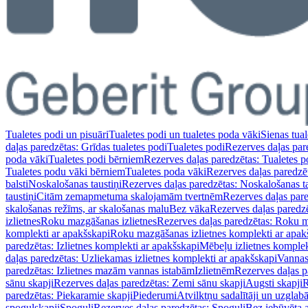
Tualetes podi un pisuāri
Tualetes podi un tualetes poda vāki
Sienas tual
daļas paredzētas: Grīdas tualetes podi
Tualetes podi
Rezerves daļas par
poda vāki
Tualetes podi bērniem
Rezerves daļas paredzētas: Tualetes 
Tualetes podu vāki bērniem
Tualetes poda vāki
Rezerves daļas paredzē
balsti
Noskalošanas taustiņi
Rezerves daļas paredzētas: Noskalošanas ta
taustiņi
Citām zemapmetuma skalojamām tvertnēm
Rezerves daļas pa
skalošanas režīms, ar skalošanas malu
Bez vāka
Rezerves daļas paredz
izlietnes
Roku mazgāšanas izlietnes
Rezerves daļas paredzētas: Roku m
komplekti ar apakšskapi
Roku mazgāšanas izlietnes komplekti ar apak
paredzētas: Izlietnes komplekti ar apakšskapi
Mēbeļu izlietnes komplek
daļas paredzētas: Uzliekamas izlietnes komplekti ar apakšskapi
Vannas
paredzētas: Izlietnes mazām vannas istabām
Izlietnēm
Rezerves daļas p
sānu skapji
Rezerves daļas paredzētas: Zemi sānu skapji
Augsti skapji
R
paredzētas: Piekaramie skapji
Piederumi
Atvilktņu sadalītāji un uzglab
spoguļskapji
Spoguļi
Rezerves daļas paredzētas: Spoguļi
Bez iebūvēta