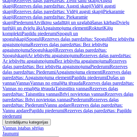
skapji
Rezerves daļas paredzētas: Zemi sānu skapji
Augsti
skapji
Rezerves daļas paredzētas: Augsti skapji
Vidēji augsti
skapji
Rezerves daļas paredzētas: Vidēji augsti skapji
Piekaramie
skapji
Rezerves daļas paredzētas: Piekaramie
skapji
Piederumi
Atvilktņu sadalītāji un uzglabāšanas kārbas
Dvieļu
turētāji un dvieļu āķi
Apgaismojuma elementi
Rokturi
Kāju
komplekti
Papildu piederumi
Spoguļi un
spoguļskapji
Spoguļi
Rezerves daļas paredzētas: Spoguļi
Bez iebūvēta
apgaismojuma
Rezerves daļas paredzētas: Bez iebūvēta
apgaismojuma
Spoguļskapji
Rezerves daļas paredzētas:
Spoguļskapji
Ar iebūvētu apgaismojumu
Rezerves daļas paredzētas:
Ar iebūvētu apgaismojumu
Bez iebūvēta apgaismojuma
Rezerves
daļas paredzētas: Bez iebūvēta apgaismojuma
Piederumi
Rezerves
daļas paredzētas: Piederumi
Apgaismojuma elementi
Rezerves daļas
paredzētas: Apgaismojuma elementi
Papildu piederumi
Dušas un
vannas
Vannas
Vannas no emaljēta tērauda
Rezerves daļas paredzētas:
Vannas no emaljēta tērauda
Taisnstūra vannas
Rezerves daļas
paredzētas: Taisnstūra vannas
Brīvi novietotas vannas
Rezerves daļas
paredzētas: Brīvi novietotas vannas
Piederumi
Rezerves daļas
paredzētas: Piederumi
Vannu apdare
Rezerves daļas paredzētas:
Vannu apdare
Papildu piederumi
Rezerves daļas paredzētas: Papildu
piederumi
Izstrādājumu kategorijas
Vannas istabas sērijas
Jaunumi