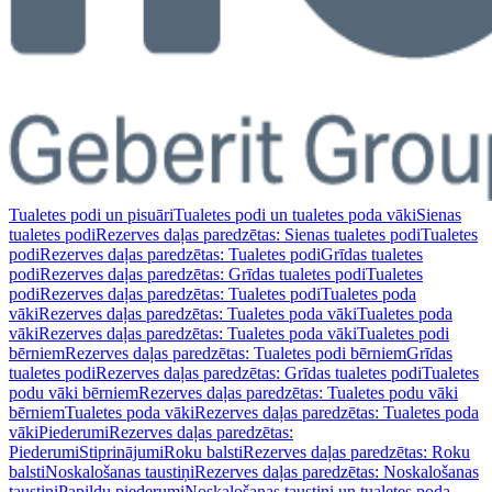
Tualetes podi un pisuāri
Tualetes podi un tualetes poda vāki
Sienas
tualetes podi
Rezerves daļas paredzētas: Sienas tualetes podi
Tualetes
podi
Rezerves daļas paredzētas: Tualetes podi
Grīdas tualetes
podi
Rezerves daļas paredzētas: Grīdas tualetes podi
Tualetes
podi
Rezerves daļas paredzētas: Tualetes podi
Tualetes poda
vāki
Rezerves daļas paredzētas: Tualetes poda vāki
Tualetes poda
vāki
Rezerves daļas paredzētas: Tualetes poda vāki
Tualetes podi
bērniem
Rezerves daļas paredzētas: Tualetes podi bērniem
Grīdas
tualetes podi
Rezerves daļas paredzētas: Grīdas tualetes podi
Tualetes
podu vāki bērniem
Rezerves daļas paredzētas: Tualetes podu vāki
bērniem
Tualetes poda vāki
Rezerves daļas paredzētas: Tualetes poda
vāki
Piederumi
Rezerves daļas paredzētas:
Piederumi
Stiprinājumi
Roku balsti
Rezerves daļas paredzētas: Roku
balsti
Noskalošanas taustiņi
Rezerves daļas paredzētas: Noskalošanas
taustiņi
Papildu piederumi
Noskalošanas taustiņi un tualetes poda