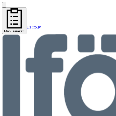
Uz ifo.lv
Mani saraksti