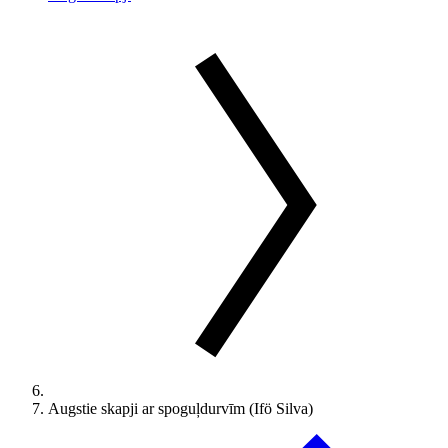
Augstie skapji ar spoguļdurvīm (Ifö Silva)