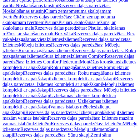
vadība
Noskalošanas taustiņi
Rezerves daļas paredzētas:
Noskalošanas taustiņi
Citām zemapmetuma skalojamām
tvertnēm
Rezerves daļas paredzētas: Citām zemapmetuma
skalojamām tvertnēm
Pisuārs
Pisuāri, skalošanas režīms, ar
skalošanas malu
Rezerves daļas paredzētas: Pisuāri, skalošanas
režīms, ar skalošanas malu
Bez vāka
Rezerves daļas paredzētas: Bez
vāka
Mazgāšanas vieta
Izlietnes
Izlietnes
Rezerves daļas paredzētas:
Izlietnes
Mēbeļu izlietnes
Rezerves daļas paredzētas: Mēbeļu
izlietnes
Roku mazgāšanas izlietnes
Rezerves daļas paredzētas: Roku
mazgāšanas izlietnes
Stūra izlietnes
Izlietnes Comfort
Rezerves daļas
paredzētas: Izlietnes Comfort
Piederumi
Montāžas kronšteins
Izlietnes
komplekti ar apakšskapi
Roku mazgāšanas izlietnes komplekti ar
apakšskapi
Rezerves daļas paredzētas: Roku mazgāšanas izlietnes
komplekti ar apakšskapi
Izlietnes komplekti ar apakšskapi
Rezerves
daļas paredzētas: Izlietnes komplekti ar apakšskapi
Mēbeļu izlietnes
komplekti ar apakšskapi
Rezerves daļas paredzētas: Mēbeļu izlietnes
komplekti ar apakšskapi
Uzliekamas izlietnes komplekti ar
apakšskapi
Rezerves daļas paredzētas: Uzliekamas izlietnes
komplekti ar apakšskapi
Vannas istabas mēbeles
Izlietņu
apakšskapji
Rezerves daļas paredzētas: Izlietņu apakšskapji
Izlietnes
mazām vannas istabām
Rezerves daļas paredzētas: Izlietnes mazām
vannas istabām
Izlietnēm
Rezerves daļas paredzētas: Izlietnēm
Mēbeļu
izlietnēm
Rezerves daļas paredzētas: Mēbeļu izlietnēm
Sānu
skapji
Rezerves daļas paredzētas: Sānu skapji
Zemi sānu