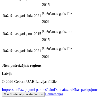
2015
Ražošanas gads līdz
Ražošanas gads līdz
2021
2021
Ražošanas gads, no
Ražošanas gads, no
2015
2015
Ražošanas gads līdz
Ražošanas gads līdz
2021
2021
Jūsu pašreizējais reģions
Latvija
©
2026
Geberit UAB Latvijas filiāle
Impressum
Paziņojumi par tiesībām
Datu aizsardzības paziņojums
Deklarācijas
Mainīt sīkdatņu iestatījumus