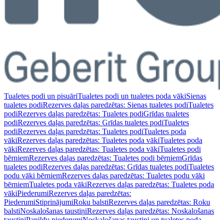
Tualetes podi un pisuāri
Tualetes podi un tualetes poda vāki
Sienas
tualetes podi
Rezerves daļas paredzētas: Sienas tualetes podi
Tualetes
podi
Rezerves daļas paredzētas: Tualetes podi
Grīdas tualetes
podi
Rezerves daļas paredzētas: Grīdas tualetes podi
Tualetes
podi
Rezerves daļas paredzētas: Tualetes podi
Tualetes poda
vāki
Rezerves daļas paredzētas: Tualetes poda vāki
Tualetes poda
vāki
Rezerves daļas paredzētas: Tualetes poda vāki
Tualetes podi
bērniem
Rezerves daļas paredzētas: Tualetes podi bērniem
Grīdas
tualetes podi
Rezerves daļas paredzētas: Grīdas tualetes podi
Tualetes
podu vāki bērniem
Rezerves daļas paredzētas: Tualetes podu vāki
bērniem
Tualetes poda vāki
Rezerves daļas paredzētas: Tualetes poda
vāki
Piederumi
Rezerves daļas paredzētas:
Piederumi
Stiprinājumi
Roku balsti
Rezerves daļas paredzētas: Roku
balsti
Noskalošanas taustiņi
Rezerves daļas paredzētas: Noskalošanas
taustiņi
Papildu piederumi
Noskalošanas taustiņi un tualetes poda