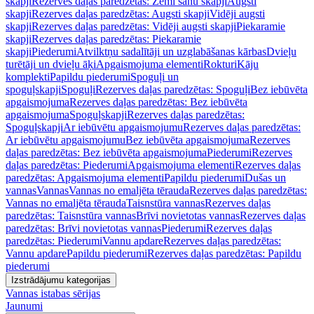
skapji
Rezerves daļas paredzētas: Zemi sānu skapji
Augsti
skapji
Rezerves daļas paredzētas: Augsti skapji
Vidēji augsti
skapji
Rezerves daļas paredzētas: Vidēji augsti skapji
Piekaramie
skapji
Rezerves daļas paredzētas: Piekaramie
skapji
Piederumi
Atvilktņu sadalītāji un uzglabāšanas kārbas
Dvieļu
turētāji un dvieļu āķi
Apgaismojuma elementi
Rokturi
Kāju
komplekti
Papildu piederumi
Spoguļi un
spoguļskapji
Spoguļi
Rezerves daļas paredzētas: Spoguļi
Bez iebūvēta
apgaismojuma
Rezerves daļas paredzētas: Bez iebūvēta
apgaismojuma
Spoguļskapji
Rezerves daļas paredzētas:
Spoguļskapji
Ar iebūvētu apgaismojumu
Rezerves daļas paredzētas:
Ar iebūvētu apgaismojumu
Bez iebūvēta apgaismojuma
Rezerves
daļas paredzētas: Bez iebūvēta apgaismojuma
Piederumi
Rezerves
daļas paredzētas: Piederumi
Apgaismojuma elementi
Rezerves daļas
paredzētas: Apgaismojuma elementi
Papildu piederumi
Dušas un
vannas
Vannas
Vannas no emaljēta tērauda
Rezerves daļas paredzētas:
Vannas no emaljēta tērauda
Taisnstūra vannas
Rezerves daļas
paredzētas: Taisnstūra vannas
Brīvi novietotas vannas
Rezerves daļas
paredzētas: Brīvi novietotas vannas
Piederumi
Rezerves daļas
paredzētas: Piederumi
Vannu apdare
Rezerves daļas paredzētas:
Vannu apdare
Papildu piederumi
Rezerves daļas paredzētas: Papildu
piederumi
Izstrādājumu kategorijas
Vannas istabas sērijas
Jaunumi