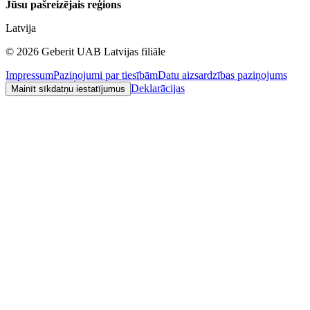
Jūsu pašreizējais reģions
Latvija
©
2026
Geberit UAB Latvijas filiāle
Impressum
Paziņojumi par tiesībām
Datu aizsardzības paziņojums
Deklarācijas
Mainīt sīkdatņu iestatījumus