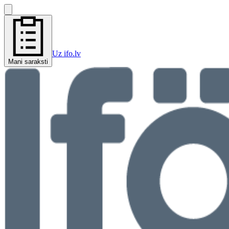
Uz ifo.lv
Mani saraksti