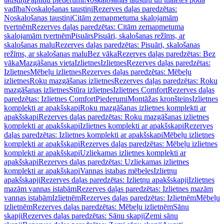
vadība
Noskalošanas taustiņi
Rezerves daļas paredzētas:
Noskalošanas taustiņi
Citām zemapmetuma skalojamām
tvertnēm
Rezerves daļas paredzētas: Citām zemapmetuma
skalojamām tvertnēm
Pisuārs
Pisuāri, skalošanas režīms, ar
skalošanas malu
Rezerves daļas paredzētas: Pisuāri, skalošanas
režīms, ar skalošanas malu
Bez vāka
Rezerves daļas paredzētas: Bez
vāka
Mazgāšanas vieta
Izlietnes
Izlietnes
Rezerves daļas paredzētas:
Izlietnes
Mēbeļu izlietnes
Rezerves daļas paredzētas: Mēbeļu
izlietnes
Roku mazgāšanas izlietnes
Rezerves daļas paredzētas: Roku
mazgāšanas izlietnes
Stūra izlietnes
Izlietnes Comfort
Rezerves daļas
paredzētas: Izlietnes Comfort
Piederumi
Montāžas kronšteins
Izlietnes
komplekti ar apakšskapi
Roku mazgāšanas izlietnes komplekti ar
apakšskapi
Rezerves daļas paredzētas: Roku mazgāšanas izlietnes
komplekti ar apakšskapi
Izlietnes komplekti ar apakšskapi
Rezerves
daļas paredzētas: Izlietnes komplekti ar apakšskapi
Mēbeļu izlietnes
komplekti ar apakšskapi
Rezerves daļas paredzētas: Mēbeļu izlietnes
komplekti ar apakšskapi
Uzliekamas izlietnes komplekti ar
apakšskapi
Rezerves daļas paredzētas: Uzliekamas izlietnes
komplekti ar apakšskapi
Vannas istabas mēbeles
Izlietņu
apakšskapji
Rezerves daļas paredzētas: Izlietņu apakšskapji
Izlietnes
mazām vannas istabām
Rezerves daļas paredzētas: Izlietnes mazām
vannas istabām
Izlietnēm
Rezerves daļas paredzētas: Izlietnēm
Mēbeļu
izlietnēm
Rezerves daļas paredzētas: Mēbeļu izlietnēm
Sānu
skapji
Rezerves daļas paredzētas: Sānu skapji
Zemi sānu