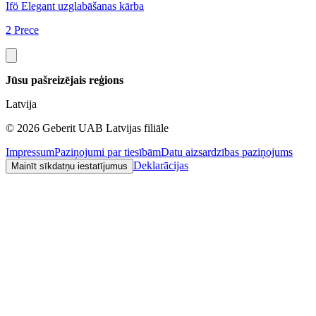
Ifö Elegant uzglabāšanas kārba
5
2 Prece
Jūsu pašreizējais reģions
Latvija
©
2026
Geberit UAB Latvijas filiāle
Impressum
Paziņojumi par tiesībām
Datu aizsardzības paziņojums
Deklarācijas
Mainīt sīkdatņu iestatījumus