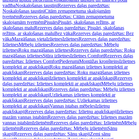
vadība
Noskalošanas taustiņi
Rezerves daļas paredzētas:
Noskalošanas taustiņi
Citām zemapmetuma skalojamām
tvertnēm
Rezerves daļas paredzētas: Citām zemapmetuma
skalojamām tvertnēm
Pisuārs
Pisuāri, skalošanas režīms, ar
skalošanas malu
Rezerves daļas paredzētas: Pisuāri, skalošanas
režīms, ar skalošanas malu
Bez vāka
Rezerves daļas paredzētas: Bez
vāka
Mazgāšanas vieta
Izlietnes
Izlietnes
Rezerves daļas paredzētas:
Izlietnes
Mēbeļu izlietnes
Rezerves daļas paredzētas: Mēbeļu
izlietnes
Roku mazgāšanas izlietnes
Rezerves daļas paredzētas: Roku
mazgāšanas izlietnes
Stūra izlietnes
Izlietnes Comfort
Rezerves daļas
paredzētas: Izlietnes Comfort
Piederumi
Montāžas kronšteins
Izlietnes
komplekti ar apakšskapi
Roku mazgāšanas izlietnes komplekti ar
apakšskapi
Rezerves daļas paredzētas: Roku mazgāšanas izlietnes
komplekti ar apakšskapi
Izlietnes komplekti ar apakšskapi
Rezerves
daļas paredzētas: Izlietnes komplekti ar apakšskapi
Mēbeļu izlietnes
komplekti ar apakšskapi
Rezerves daļas paredzētas: Mēbeļu izlietnes
komplekti ar apakšskapi
Uzliekamas izlietnes komplekti ar
apakšskapi
Rezerves daļas paredzētas: Uzliekamas izlietnes
komplekti ar apakšskapi
Vannas istabas mēbeles
Izlietņu
apakšskapji
Rezerves daļas paredzētas: Izlietņu apakšskapji
Izlietnes
mazām vannas istabām
Rezerves daļas paredzētas: Izlietnes mazām
vannas istabām
Izlietnēm
Rezerves daļas paredzētas: Izlietnēm
Mēbeļu
izlietnēm
Rezerves daļas paredzētas: Mēbeļu izlietnēm
Sānu
skapji
Rezerves daļas paredzētas: Sānu skapji
Zemi sānu