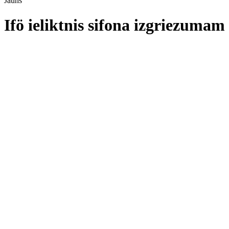
Jauns
Ifö ieliktnis sifona izgriezumam