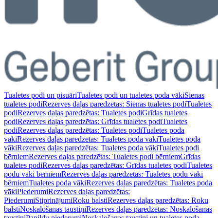
Tualetes podi un pisuāri
Tualetes podi un tualetes poda vāki
Sienas
tualetes podi
Rezerves daļas paredzētas: Sienas tualetes podi
Tualetes
podi
Rezerves daļas paredzētas: Tualetes podi
Grīdas tualetes
podi
Rezerves daļas paredzētas: Grīdas tualetes podi
Tualetes
podi
Rezerves daļas paredzētas: Tualetes podi
Tualetes poda
vāki
Rezerves daļas paredzētas: Tualetes poda vāki
Tualetes poda
vāki
Rezerves daļas paredzētas: Tualetes poda vāki
Tualetes podi
bērniem
Rezerves daļas paredzētas: Tualetes podi bērniem
Grīdas
tualetes podi
Rezerves daļas paredzētas: Grīdas tualetes podi
Tualetes
podu vāki bērniem
Rezerves daļas paredzētas: Tualetes podu vāki
bērniem
Tualetes poda vāki
Rezerves daļas paredzētas: Tualetes poda
vāki
Piederumi
Rezerves daļas paredzētas:
Piederumi
Stiprinājumi
Roku balsti
Rezerves daļas paredzētas: Roku
balsti
Noskalošanas taustiņi
Rezerves daļas paredzētas: Noskalošanas
taustiņi
Papildu piederumi
Noskalošanas taustiņi un tualetes poda