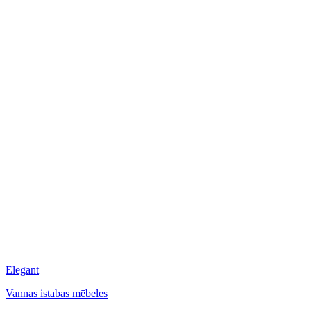
Elegant
V
Vannas istabas mēbeles
I