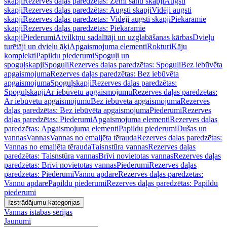
skapji
Rezerves daļas paredzētas: Zemi sānu skapji
Augsti
skapji
Rezerves daļas paredzētas: Augsti skapji
Vidēji augsti
skapji
Rezerves daļas paredzētas: Vidēji augsti skapji
Piekaramie
skapji
Rezerves daļas paredzētas: Piekaramie
skapji
Piederumi
Atvilktņu sadalītāji un uzglabāšanas kārbas
Dvieļu
turētāji un dvieļu āķi
Apgaismojuma elementi
Rokturi
Kāju
komplekti
Papildu piederumi
Spoguļi un
spoguļskapji
Spoguļi
Rezerves daļas paredzētas: Spoguļi
Bez iebūvēta
apgaismojuma
Rezerves daļas paredzētas: Bez iebūvēta
apgaismojuma
Spoguļskapji
Rezerves daļas paredzētas:
Spoguļskapji
Ar iebūvētu apgaismojumu
Rezerves daļas paredzētas:
Ar iebūvētu apgaismojumu
Bez iebūvēta apgaismojuma
Rezerves
daļas paredzētas: Bez iebūvēta apgaismojuma
Piederumi
Rezerves
daļas paredzētas: Piederumi
Apgaismojuma elementi
Rezerves daļas
paredzētas: Apgaismojuma elementi
Papildu piederumi
Dušas un
vannas
Vannas
Vannas no emaljēta tērauda
Rezerves daļas paredzētas:
Vannas no emaljēta tērauda
Taisnstūra vannas
Rezerves daļas
paredzētas: Taisnstūra vannas
Brīvi novietotas vannas
Rezerves daļas
paredzētas: Brīvi novietotas vannas
Piederumi
Rezerves daļas
paredzētas: Piederumi
Vannu apdare
Rezerves daļas paredzētas:
Vannu apdare
Papildu piederumi
Rezerves daļas paredzētas: Papildu
piederumi
Izstrādājumu kategorijas
Vannas istabas sērijas
Jaunumi