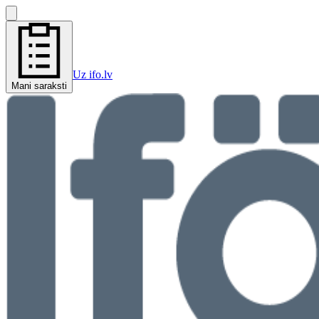
Uz ifo.lv
Mani saraksti