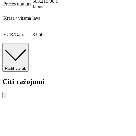
503.215.00.1
Preces numurs
Jauns
Krāsa / virsma
lava
EUR/Gab. –
33,66
Rādīt vairāk
Citi ražojumi