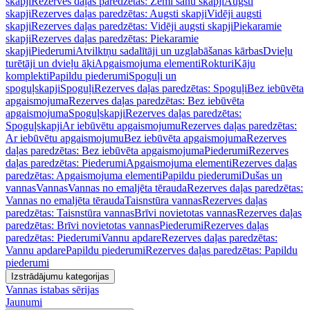
skapji
Rezerves daļas paredzētas: Zemi sānu skapji
Augsti
skapji
Rezerves daļas paredzētas: Augsti skapji
Vidēji augsti
skapji
Rezerves daļas paredzētas: Vidēji augsti skapji
Piekaramie
skapji
Rezerves daļas paredzētas: Piekaramie
skapji
Piederumi
Atvilktņu sadalītāji un uzglabāšanas kārbas
Dvieļu
turētāji un dvieļu āķi
Apgaismojuma elementi
Rokturi
Kāju
komplekti
Papildu piederumi
Spoguļi un
spoguļskapji
Spoguļi
Rezerves daļas paredzētas: Spoguļi
Bez iebūvēta
apgaismojuma
Rezerves daļas paredzētas: Bez iebūvēta
apgaismojuma
Spoguļskapji
Rezerves daļas paredzētas:
Spoguļskapji
Ar iebūvētu apgaismojumu
Rezerves daļas paredzētas:
Ar iebūvētu apgaismojumu
Bez iebūvēta apgaismojuma
Rezerves
daļas paredzētas: Bez iebūvēta apgaismojuma
Piederumi
Rezerves
daļas paredzētas: Piederumi
Apgaismojuma elementi
Rezerves daļas
paredzētas: Apgaismojuma elementi
Papildu piederumi
Dušas un
vannas
Vannas
Vannas no emaljēta tērauda
Rezerves daļas paredzētas:
Vannas no emaljēta tērauda
Taisnstūra vannas
Rezerves daļas
paredzētas: Taisnstūra vannas
Brīvi novietotas vannas
Rezerves daļas
paredzētas: Brīvi novietotas vannas
Piederumi
Rezerves daļas
paredzētas: Piederumi
Vannu apdare
Rezerves daļas paredzētas:
Vannu apdare
Papildu piederumi
Rezerves daļas paredzētas: Papildu
piederumi
Izstrādājumu kategorijas
Vannas istabas sērijas
Jaunumi