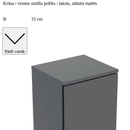
Krāsa / virsma
smilšu pelēks / lakots, zīdaini matēts
B
33 cm
Rādīt vairāk