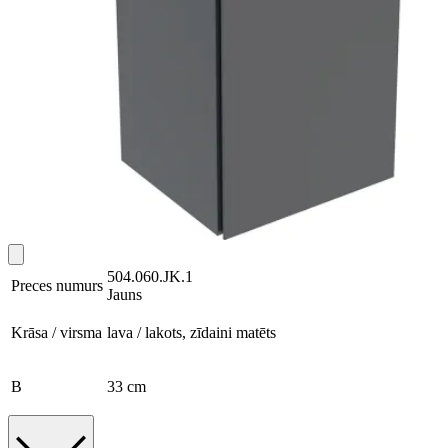
504.060.JK.1
Preces numurs
Jauns
Krāsa / virsma
lava / lakots, zīdaini matēts
B
33 cm