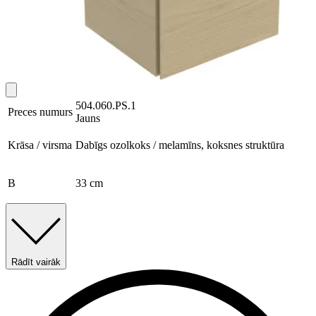
504.060.PS.1
Preces numurs
Jauns
Krāsa / virsma
Dabīgs ozolkoks / melamīns, koksnes struktūra
B
33 cm
Rādīt vairāk