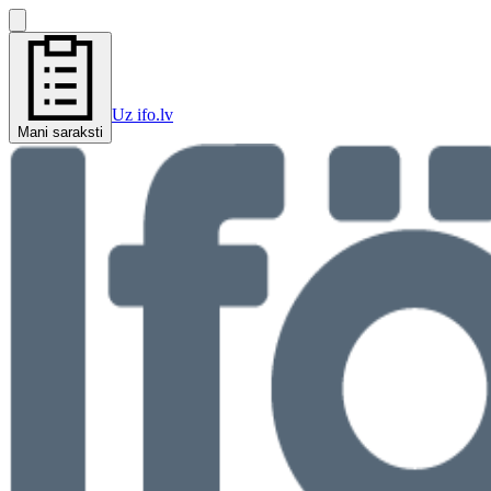
Uz ifo.lv
Mani saraksti