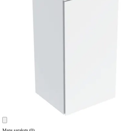
Mans saraksts
(
0
)