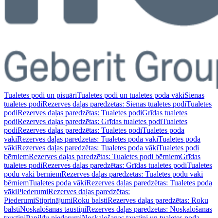
Tualetes podi un pisuāri
Tualetes podi un tualetes poda vāki
Sienas
tualetes podi
Rezerves daļas paredzētas: Sienas tualetes podi
Tualetes
podi
Rezerves daļas paredzētas: Tualetes podi
Grīdas tualetes
podi
Rezerves daļas paredzētas: Grīdas tualetes podi
Tualetes
podi
Rezerves daļas paredzētas: Tualetes podi
Tualetes poda
vāki
Rezerves daļas paredzētas: Tualetes poda vāki
Tualetes poda
vāki
Rezerves daļas paredzētas: Tualetes poda vāki
Tualetes podi
bērniem
Rezerves daļas paredzētas: Tualetes podi bērniem
Grīdas
tualetes podi
Rezerves daļas paredzētas: Grīdas tualetes podi
Tualetes
podu vāki bērniem
Rezerves daļas paredzētas: Tualetes podu vāki
bērniem
Tualetes poda vāki
Rezerves daļas paredzētas: Tualetes poda
vāki
Piederumi
Rezerves daļas paredzētas:
Piederumi
Stiprinājumi
Roku balsti
Rezerves daļas paredzētas: Roku
balsti
Noskalošanas taustiņi
Rezerves daļas paredzētas: Noskalošanas
taustiņi
Papildu piederumi
Noskalošanas taustiņi un tualetes poda