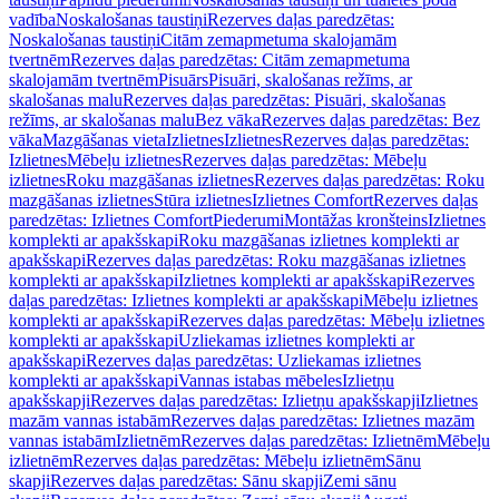
vadība
Noskalošanas taustiņi
Rezerves daļas paredzētas:
Noskalošanas taustiņi
Citām zemapmetuma skalojamām
tvertnēm
Rezerves daļas paredzētas: Citām zemapmetuma
skalojamām tvertnēm
Pisuārs
Pisuāri, skalošanas režīms, ar
skalošanas malu
Rezerves daļas paredzētas: Pisuāri, skalošanas
režīms, ar skalošanas malu
Bez vāka
Rezerves daļas paredzētas: Bez
vāka
Mazgāšanas vieta
Izlietnes
Izlietnes
Rezerves daļas paredzētas:
Izlietnes
Mēbeļu izlietnes
Rezerves daļas paredzētas: Mēbeļu
izlietnes
Roku mazgāšanas izlietnes
Rezerves daļas paredzētas: Roku
mazgāšanas izlietnes
Stūra izlietnes
Izlietnes Comfort
Rezerves daļas
paredzētas: Izlietnes Comfort
Piederumi
Montāžas kronšteins
Izlietnes
komplekti ar apakšskapi
Roku mazgāšanas izlietnes komplekti ar
apakšskapi
Rezerves daļas paredzētas: Roku mazgāšanas izlietnes
komplekti ar apakšskapi
Izlietnes komplekti ar apakšskapi
Rezerves
daļas paredzētas: Izlietnes komplekti ar apakšskapi
Mēbeļu izlietnes
komplekti ar apakšskapi
Rezerves daļas paredzētas: Mēbeļu izlietnes
komplekti ar apakšskapi
Uzliekamas izlietnes komplekti ar
apakšskapi
Rezerves daļas paredzētas: Uzliekamas izlietnes
komplekti ar apakšskapi
Vannas istabas mēbeles
Izlietņu
apakšskapji
Rezerves daļas paredzētas: Izlietņu apakšskapji
Izlietnes
mazām vannas istabām
Rezerves daļas paredzētas: Izlietnes mazām
vannas istabām
Izlietnēm
Rezerves daļas paredzētas: Izlietnēm
Mēbeļu
izlietnēm
Rezerves daļas paredzētas: Mēbeļu izlietnēm
Sānu
skapji
Rezerves daļas paredzētas: Sānu skapji
Zemi sānu