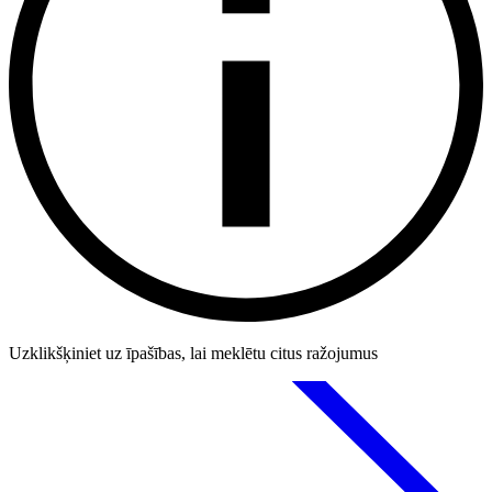
Uzklikšķiniet uz īpašības, lai meklētu citus ražojumus