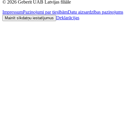
©
2026
Geberit UAB Latvijas filiāle
Impressum
Paziņojumi par tiesībām
Datu aizsardzības paziņojums
Deklarācijas
Mainīt sīkdatņu iestatījumus