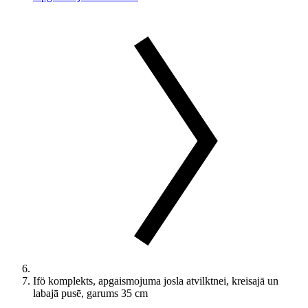
Ifö komplekts, apgaismojuma josla atvilktnei, kreisajā un
labajā pusē, garums 35 cm