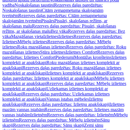
vadība
Noskalošanas taustiņi
Rezerves daļas paredzētas:
Noskalošanas taustiņi
Citām zemapmetuma skalojamām
tvertnēm
Rezerves daļas paredzētas: Citām zemapmetuma
skalojamām tvertnēm
Pisuārs
Pisuāri, skalošanas režīms, ar
skalošanas malu
Rezerves daļas paredzētas: Pisuāri, skalošanas
režīms, ar skalošanas malu
Bez vāka
Rezerves daļas paredzētas: Bez
vāka
Mazgāšanas vieta
Izlietnes
Izlietnes
Rezerves daļas paredzētas:
Izlietnes
Mēbeļu izlietnes
Rezerves daļas paredzētas: Mēbeļu
izlietnes
Roku mazgāšanas izlietnes
Rezerves daļas paredzētas: Roku
mazgāšanas izlietnes
Stūra izlietnes
Izlietnes Comfort
Rezerves daļas
paredzētas: Izlietnes Comfort
Piederumi
Montāžas kronšteins
Izlietnes
komplekti ar apakšskapi
Roku mazgāšanas izlietnes komplekti ar
apakšskapi
Rezerves daļas paredzētas: Roku mazgāšanas izlietnes
komplekti ar apakšskapi
Izlietnes komplekti ar apakšskapi
Rezerves
daļas paredzētas: Izlietnes komplekti ar apakšskapi
Mēbeļu izlietnes
komplekti ar apakšskapi
Rezerves daļas paredzētas: Mēbeļu izlietnes
komplekti ar apakšskapi
Uzliekamas izlietnes komplekti ar
apakšskapi
Rezerves daļas paredzētas: Uzliekamas izlietnes
komplekti ar apakšskapi
Vannas istabas mēbeles
Izlietņu
apakšskapji
Rezerves daļas paredzētas: Izlietņu apakšskapji
Izlietnes
mazām vannas istabām
Rezerves daļas paredzētas: Izlietnes mazām
vannas istabām
Izlietnēm
Rezerves daļas paredzētas: Izlietnēm
Mēbeļu
izlietnēm
Rezerves daļas paredzētas: Mēbeļu izlietnēm
Sānu
skapji
Rezerves daļas paredzētas: Sānu skapji
Zemi sānu