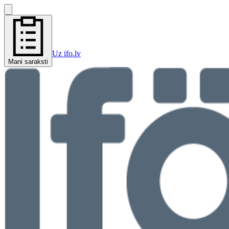
Uz ifo.lv
Mani saraksti