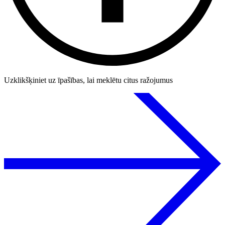
Uzklikšķiniet uz īpašības, lai meklētu citus ražojumus