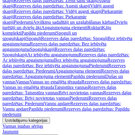
skapji
Rezerves daļas paredzētas: Zemi sānu skapji
Augsti
skapji
Rezerves daļas paredzētas: Augsti skapji
Vidēji augsti
skapji
Rezerves daļas paredzētas: Vidēji augsti skapji
Piekaramie
skapji
Rezerves daļas paredzētas: Piekaramie
skapji
Piederumi
Atvilktņu sadalītāji un uzglabāšanas kārbas
Dvieļu
turētāji un dvieļu āķi
Apgaismojuma elementi
Rokturi
Kāju
komplekti
Papildu piederumi
Spoguļi un
spoguļskapji
Spoguļi
Rezerves daļas paredzētas: Spoguļi
Bez iebūvēta
apgaismojuma
Rezerves daļas paredzētas: Bez iebūvēta
apgaismojuma
Spoguļskapji
Rezerves daļas paredzētas:
Spoguļskapji
Ar iebūvētu apgaismojumu
Rezerves daļas paredzētas:
Ar iebūvētu apgaismojumu
Bez iebūvēta apgaismojuma
Rezerves
daļas paredzētas: Bez iebūvēta apgaismojuma
Piederumi
Rezerves
daļas paredzētas: Piederumi
Apgaismojuma elementi
Rezerves daļas
paredzētas: Apgaismojuma elementi
Papildu piederumi
Dušas un
vannas
Vannas
Vannas no emaljēta tērauda
Rezerves daļas paredzētas:
Vannas no emaljēta tērauda
Taisnstūra vannas
Rezerves daļas
paredzētas: Taisnstūra vannas
Brīvi novietotas vannas
Rezerves daļas
paredzētas: Brīvi novietotas vannas
Piederumi
Rezerves daļas
paredzētas: Piederumi
Vannu apdare
Rezerves daļas paredzētas:
Vannu apdare
Papildu piederumi
Rezerves daļas paredzētas: Papildu
piederumi
Izstrādājumu kategorijas
Vannas istabas sērijas
Jaunumi