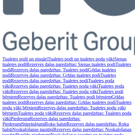
Tualetes podi un pisuāri
Tualetes podi un tualetes poda vāki
Sienas
tualetes podi
Rezerves daļas paredzētas: Sienas tualetes podi
Tualetes
podi
Rezerves daļas paredzētas: Tualetes podi
Grīdas tualetes
podi
Rezerves daļas paredzētas: Grīdas tualetes podi
Tualetes
podi
Rezerves daļas paredzētas: Tualetes podi
Tualetes poda
vāki
Rezerves daļas paredzētas: Tualetes poda vāki
Tualetes poda
vāki
Rezerves daļas paredzētas: Tualetes poda vāki
Tualetes podi
bērniem
Rezerves daļas paredzētas: Tualetes podi bērniem
Grīdas
tualetes podi
Rezerves daļas paredzētas: Grīdas tualetes podi
Tualetes
podu vāki bērniem
Rezerves daļas paredzētas: Tualetes podu vāki
bērniem
Tualetes poda vāki
Rezerves daļas paredzētas: Tualetes poda
vāki
Piederumi
Rezerves daļas paredzētas:
Piederumi
Stiprinājumi
Roku balsti
Rezerves daļas paredzētas: Roku
balsti
Noskalošanas taustiņi
Rezerves daļas paredzētas: Noskalošanas
taustiņi
Papildu piederumi
Noskalošanas taustiņi un tualetes poda