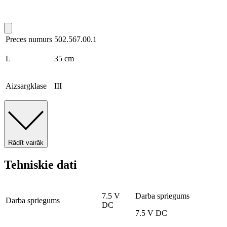
Preces numurs
502.567.00.1
L
35 cm
Aizsargklase
III
Rādīt vairāk
Tehniskie dati
7.5 V
Darba spriegums
Darba spriegums
DC
7.5 V DC