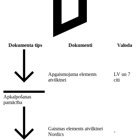
Dokumenta tips
Dokumenti
Valoda
Apgaismojuma elements
LV un 7
atvilktnei
citi
Apkalpošanas
pamācība
Gaismas elements atvilktnei
-
Nordics