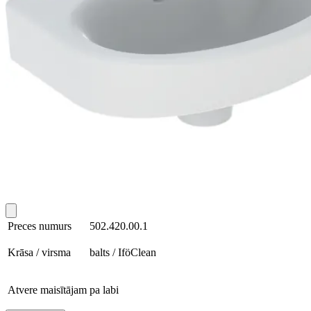
Preces numurs
502.420.00.1
Krāsa / virsma
balts / IföClean
Atvere maisītājam
pa labi