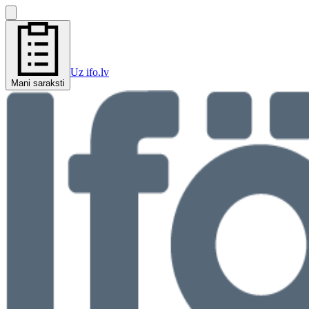
Uz ifo.lv
Mani saraksti