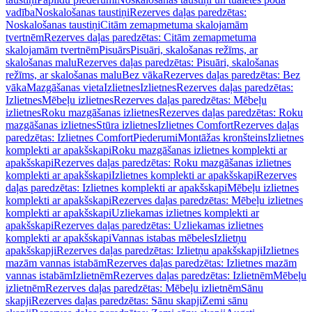
vadība
Noskalošanas taustiņi
Rezerves daļas paredzētas:
Noskalošanas taustiņi
Citām zemapmetuma skalojamām
tvertnēm
Rezerves daļas paredzētas: Citām zemapmetuma
skalojamām tvertnēm
Pisuārs
Pisuāri, skalošanas režīms, ar
skalošanas malu
Rezerves daļas paredzētas: Pisuāri, skalošanas
režīms, ar skalošanas malu
Bez vāka
Rezerves daļas paredzētas: Bez
vāka
Mazgāšanas vieta
Izlietnes
Izlietnes
Rezerves daļas paredzētas:
Izlietnes
Mēbeļu izlietnes
Rezerves daļas paredzētas: Mēbeļu
izlietnes
Roku mazgāšanas izlietnes
Rezerves daļas paredzētas: Roku
mazgāšanas izlietnes
Stūra izlietnes
Izlietnes Comfort
Rezerves daļas
paredzētas: Izlietnes Comfort
Piederumi
Montāžas kronšteins
Izlietnes
komplekti ar apakšskapi
Roku mazgāšanas izlietnes komplekti ar
apakšskapi
Rezerves daļas paredzētas: Roku mazgāšanas izlietnes
komplekti ar apakšskapi
Izlietnes komplekti ar apakšskapi
Rezerves
daļas paredzētas: Izlietnes komplekti ar apakšskapi
Mēbeļu izlietnes
komplekti ar apakšskapi
Rezerves daļas paredzētas: Mēbeļu izlietnes
komplekti ar apakšskapi
Uzliekamas izlietnes komplekti ar
apakšskapi
Rezerves daļas paredzētas: Uzliekamas izlietnes
komplekti ar apakšskapi
Vannas istabas mēbeles
Izlietņu
apakšskapji
Rezerves daļas paredzētas: Izlietņu apakšskapji
Izlietnes
mazām vannas istabām
Rezerves daļas paredzētas: Izlietnes mazām
vannas istabām
Izlietnēm
Rezerves daļas paredzētas: Izlietnēm
Mēbeļu
izlietnēm
Rezerves daļas paredzētas: Mēbeļu izlietnēm
Sānu
skapji
Rezerves daļas paredzētas: Sānu skapji
Zemi sānu