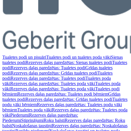
Tualetes podi un pisuāri
Tualetes podi un tualetes poda vāki
Sienas
tualetes podi
Rezerves daļas paredzētas: Sienas tualetes podi
Tualetes
podi
Rezerves daļas paredzētas: Tualetes podi
Grīdas tualetes
podi
Rezerves daļas paredzētas: Grīdas tualetes podi
Tualetes
podi
Rezerves daļas paredzētas: Tualetes podi
Tualetes poda
vāki
Rezerves daļas paredzētas: Tualetes poda vāki
Tualetes poda
vāki
Rezerves daļas paredzētas: Tualetes poda vāki
Tualetes podi
bērniem
Rezerves daļas paredzētas: Tualetes podi bērniem
Grīdas
tualetes podi
Rezerves daļas paredzētas: Grīdas tualetes podi
Tualetes
podu vāki bērniem
Rezerves daļas paredzētas: Tualetes podu vāki
bērniem
Tualetes poda vāki
Rezerves daļas paredzētas: Tualetes poda
vāki
Piederumi
Rezerves daļas paredzētas:
Piederumi
Stiprinājumi
Roku balsti
Rezerves daļas paredzētas: Roku
balsti
Noskalošanas taustiņi
Rezerves daļas paredzētas: Noskalošanas
taustiņi
Papildu piederumi
Noskalošanas taustiņi un tualetes poda