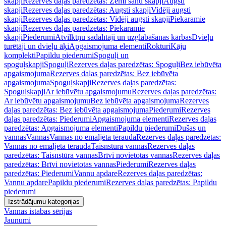
skapji
Rezerves daļas paredzētas: Zemi sānu skapji
Augsti
skapji
Rezerves daļas paredzētas: Augsti skapji
Vidēji augsti
skapji
Rezerves daļas paredzētas: Vidēji augsti skapji
Piekaramie
skapji
Rezerves daļas paredzētas: Piekaramie
skapji
Piederumi
Atvilktņu sadalītāji un uzglabāšanas kārbas
Dvieļu
turētāji un dvieļu āķi
Apgaismojuma elementi
Rokturi
Kāju
komplekti
Papildu piederumi
Spoguļi un
spoguļskapji
Spoguļi
Rezerves daļas paredzētas: Spoguļi
Bez iebūvēta
apgaismojuma
Rezerves daļas paredzētas: Bez iebūvēta
apgaismojuma
Spoguļskapji
Rezerves daļas paredzētas:
Spoguļskapji
Ar iebūvētu apgaismojumu
Rezerves daļas paredzētas:
Ar iebūvētu apgaismojumu
Bez iebūvēta apgaismojuma
Rezerves
daļas paredzētas: Bez iebūvēta apgaismojuma
Piederumi
Rezerves
daļas paredzētas: Piederumi
Apgaismojuma elementi
Rezerves daļas
paredzētas: Apgaismojuma elementi
Papildu piederumi
Dušas un
vannas
Vannas
Vannas no emaljēta tērauda
Rezerves daļas paredzētas:
Vannas no emaljēta tērauda
Taisnstūra vannas
Rezerves daļas
paredzētas: Taisnstūra vannas
Brīvi novietotas vannas
Rezerves daļas
paredzētas: Brīvi novietotas vannas
Piederumi
Rezerves daļas
paredzētas: Piederumi
Vannu apdare
Rezerves daļas paredzētas:
Vannu apdare
Papildu piederumi
Rezerves daļas paredzētas: Papildu
piederumi
Izstrādājumu kategorijas
Vannas istabas sērijas
Jaunumi