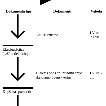
Dokumenta tips
Dokumenti
Valoda
LV un
DoP20 Izlietne
29 citi
Ekspluatācijas
īpašību deklarācija
Tualetes pods ar uzstādītu ārējo
LV un 7
skalojamo ūdens tvertni
citi
Kopšanas pamācība