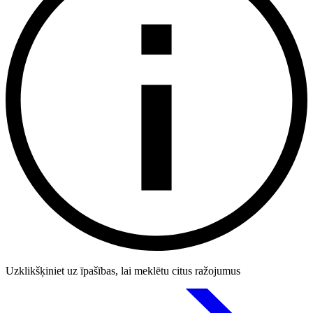
Uzklikšķiniet uz īpašības, lai meklētu citus ražojumus