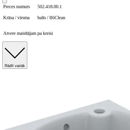
Preces numurs
502.418.00.1
Krāsa / virsma
balts / IföClean
Atvere maisītājam
pa kreisi
Rādīt vairāk