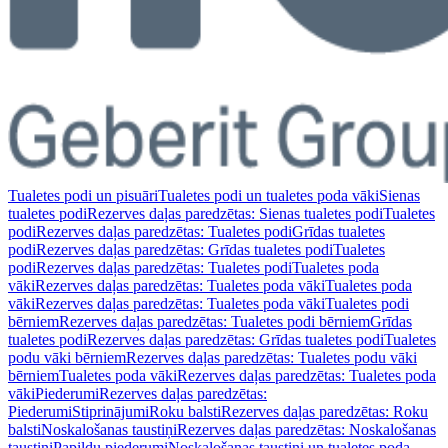
Tualetes podi un pisuāri
Tualetes podi un tualetes poda vāki
Sienas
tualetes podi
Rezerves daļas paredzētas: Sienas tualetes podi
Tualetes
podi
Rezerves daļas paredzētas: Tualetes podi
Grīdas tualetes
podi
Rezerves daļas paredzētas: Grīdas tualetes podi
Tualetes
podi
Rezerves daļas paredzētas: Tualetes podi
Tualetes poda
vāki
Rezerves daļas paredzētas: Tualetes poda vāki
Tualetes poda
vāki
Rezerves daļas paredzētas: Tualetes poda vāki
Tualetes podi
bērniem
Rezerves daļas paredzētas: Tualetes podi bērniem
Grīdas
tualetes podi
Rezerves daļas paredzētas: Grīdas tualetes podi
Tualetes
podu vāki bērniem
Rezerves daļas paredzētas: Tualetes podu vāki
bērniem
Tualetes poda vāki
Rezerves daļas paredzētas: Tualetes poda
vāki
Piederumi
Rezerves daļas paredzētas:
Piederumi
Stiprinājumi
Roku balsti
Rezerves daļas paredzētas: Roku
balsti
Noskalošanas taustiņi
Rezerves daļas paredzētas: Noskalošanas
taustiņi
Papildu piederumi
Noskalošanas taustiņi un tualetes poda