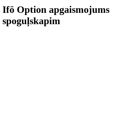
Ifö Option apgaismojums
spoguļskapim