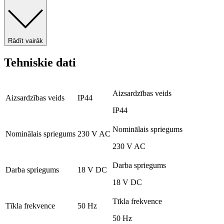
Rādīt vairāk
Tehniskie dati
Aizsardzības veids
Aizsardzības veids
IP44
IP44
Nominālais spriegums
Nominālais spriegums
230 V AC
230 V AC
Darba spriegums
Darba spriegums
18 V DC
18 V DC
Tīkla frekvence
Tīkla frekvence
50 Hz
50 Hz