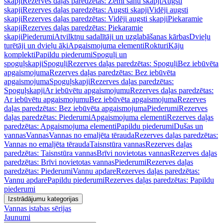
skapji
Rezerves daļas paredzētas: Zemi sānu skapji
Augsti
skapji
Rezerves daļas paredzētas: Augsti skapji
Vidēji augsti
skapji
Rezerves daļas paredzētas: Vidēji augsti skapji
Piekaramie
skapji
Rezerves daļas paredzētas: Piekaramie
skapji
Piederumi
Atvilktņu sadalītāji un uzglabāšanas kārbas
Dvieļu
turētāji un dvieļu āķi
Apgaismojuma elementi
Rokturi
Kāju
komplekti
Papildu piederumi
Spoguļi un
spoguļskapji
Spoguļi
Rezerves daļas paredzētas: Spoguļi
Bez iebūvēta
apgaismojuma
Rezerves daļas paredzētas: Bez iebūvēta
apgaismojuma
Spoguļskapji
Rezerves daļas paredzētas:
Spoguļskapji
Ar iebūvētu apgaismojumu
Rezerves daļas paredzētas:
Ar iebūvētu apgaismojumu
Bez iebūvēta apgaismojuma
Rezerves
daļas paredzētas: Bez iebūvēta apgaismojuma
Piederumi
Rezerves
daļas paredzētas: Piederumi
Apgaismojuma elementi
Rezerves daļas
paredzētas: Apgaismojuma elementi
Papildu piederumi
Dušas un
vannas
Vannas
Vannas no emaljēta tērauda
Rezerves daļas paredzētas:
Vannas no emaljēta tērauda
Taisnstūra vannas
Rezerves daļas
paredzētas: Taisnstūra vannas
Brīvi novietotas vannas
Rezerves daļas
paredzētas: Brīvi novietotas vannas
Piederumi
Rezerves daļas
paredzētas: Piederumi
Vannu apdare
Rezerves daļas paredzētas:
Vannu apdare
Papildu piederumi
Rezerves daļas paredzētas: Papildu
piederumi
Izstrādājumu kategorijas
Vannas istabas sērijas
Jaunumi