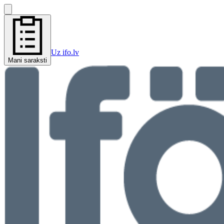
Uz ifo.lv
Mani saraksti