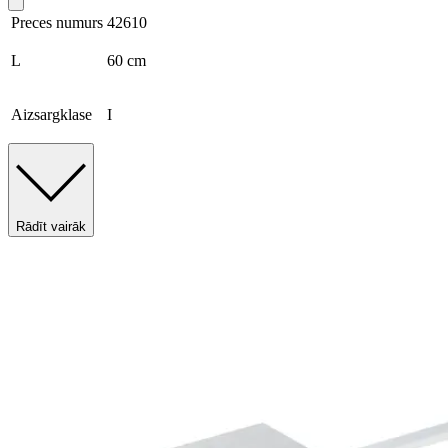
Preces numurs
42610
L
60 cm
Aizsargklase
I
Rādīt vairāk