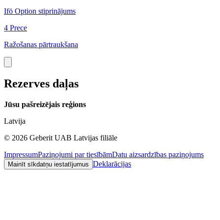
Ifö Option stiprinājums
I
4 Prece
2
Ražošanas pārtraukšana
Rezerves daļas
Jūsu pašreizējais reģions
Latvija
©
2026
Geberit UAB Latvijas filiāle
Impressum
Paziņojumi par tiesībām
Datu aizsardzības paziņojums
Deklarācijas
Mainīt sīkdatņu iestatījumus