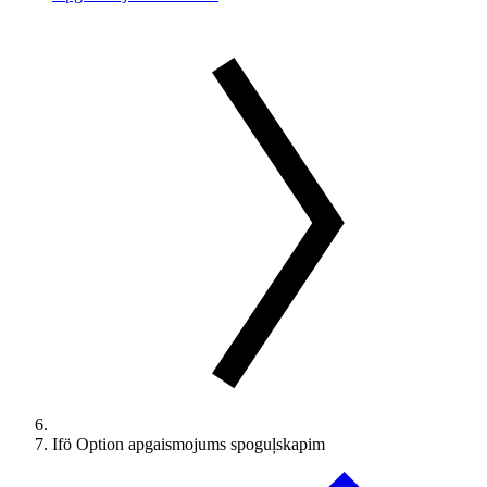
Ifö Option apgaismojums spoguļskapim