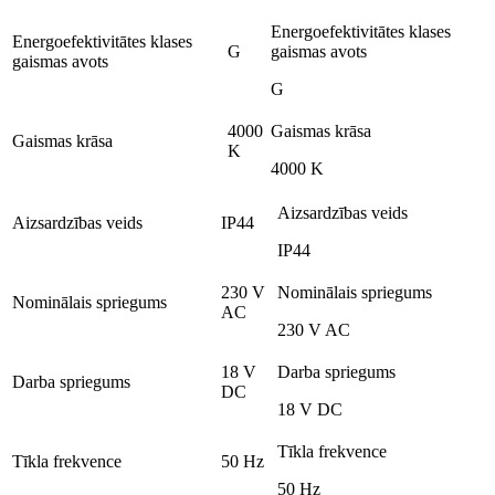
Energoefektivitātes klases
Energoefektivitātes klases
G
gaismas avots
gaismas avots
G
4000
Gaismas krāsa
Gaismas krāsa
K
4000 K
Aizsardzības veids
Aizsardzības veids
IP44
IP44
230 V
Nominālais spriegums
Nominālais spriegums
AC
230 V AC
18 V
Darba spriegums
Darba spriegums
DC
18 V DC
Tīkla frekvence
Tīkla frekvence
50 Hz
50 Hz