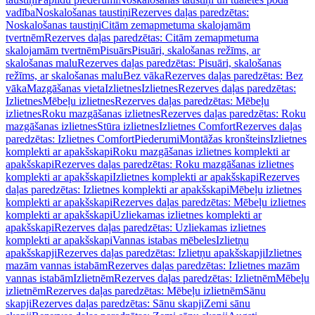
vadība
Noskalošanas taustiņi
Rezerves daļas paredzētas:
Noskalošanas taustiņi
Citām zemapmetuma skalojamām
tvertnēm
Rezerves daļas paredzētas: Citām zemapmetuma
skalojamām tvertnēm
Pisuārs
Pisuāri, skalošanas režīms, ar
skalošanas malu
Rezerves daļas paredzētas: Pisuāri, skalošanas
režīms, ar skalošanas malu
Bez vāka
Rezerves daļas paredzētas: Bez
vāka
Mazgāšanas vieta
Izlietnes
Izlietnes
Rezerves daļas paredzētas:
Izlietnes
Mēbeļu izlietnes
Rezerves daļas paredzētas: Mēbeļu
izlietnes
Roku mazgāšanas izlietnes
Rezerves daļas paredzētas: Roku
mazgāšanas izlietnes
Stūra izlietnes
Izlietnes Comfort
Rezerves daļas
paredzētas: Izlietnes Comfort
Piederumi
Montāžas kronšteins
Izlietnes
komplekti ar apakšskapi
Roku mazgāšanas izlietnes komplekti ar
apakšskapi
Rezerves daļas paredzētas: Roku mazgāšanas izlietnes
komplekti ar apakšskapi
Izlietnes komplekti ar apakšskapi
Rezerves
daļas paredzētas: Izlietnes komplekti ar apakšskapi
Mēbeļu izlietnes
komplekti ar apakšskapi
Rezerves daļas paredzētas: Mēbeļu izlietnes
komplekti ar apakšskapi
Uzliekamas izlietnes komplekti ar
apakšskapi
Rezerves daļas paredzētas: Uzliekamas izlietnes
komplekti ar apakšskapi
Vannas istabas mēbeles
Izlietņu
apakšskapji
Rezerves daļas paredzētas: Izlietņu apakšskapji
Izlietnes
mazām vannas istabām
Rezerves daļas paredzētas: Izlietnes mazām
vannas istabām
Izlietnēm
Rezerves daļas paredzētas: Izlietnēm
Mēbeļu
izlietnēm
Rezerves daļas paredzētas: Mēbeļu izlietnēm
Sānu
skapji
Rezerves daļas paredzētas: Sānu skapji
Zemi sānu