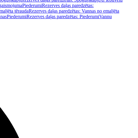
pgaismojuma
Piederumi
Rezerves daļas paredzētas:
maljēta tērauda
Rezerves daļas paredzētas: Vannas no emaljēta
nnas
Piederumi
Rezerves daļas paredzētas: Piederumi
Vannu