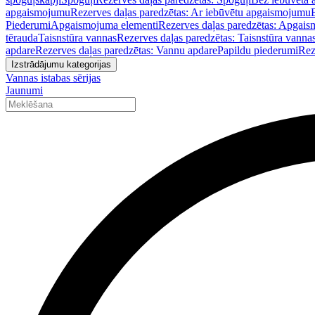
apgaismojumu
Rezerves daļas paredzētas: Ar iebūvētu apgaismojumu
Piederumi
Apgaismojuma elementi
Rezerves daļas paredzētas: Apgais
tērauda
Taisnstūra vannas
Rezerves daļas paredzētas: Taisnstūra vanna
apdare
Rezerves daļas paredzētas: Vannu apdare
Papildu piederumi
Rez
Izstrādājumu kategorijas
Vannas istabas sērijas
Jaunumi