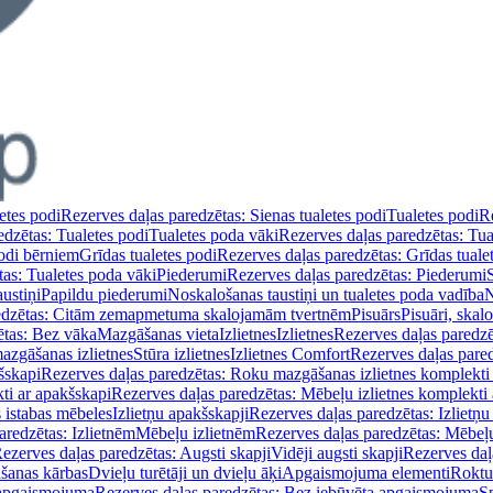
etes podi
Rezerves daļas paredzētas: Sienas tualetes podi
Tualetes podi
Re
edzētas: Tualetes podi
Tualetes poda vāki
Rezerves daļas paredzētas: Tua
podi bērniem
Grīdas tualetes podi
Rezerves daļas paredzētas: Grīdas tuale
tas: Tualetes poda vāki
Piederumi
Rezerves daļas paredzētas: Piederumi
ustiņi
Papildu piederumi
Noskalošanas taustiņi un tualetes poda vadība
N
redzētas: Citām zemapmetuma skalojamām tvertnēm
Pisuārs
Pisuāri, skal
ētas: Bez vāka
Mazgāšanas vieta
Izlietnes
Izlietnes
Rezerves daļas paredzēt
azgāšanas izlietnes
Stūra izlietnes
Izlietnes Comfort
Rezerves daļas pared
šskapi
Rezerves daļas paredzētas: Roku mazgāšanas izlietnes komplekti
ti ar apakšskapi
Rezerves daļas paredzētas: Mēbeļu izlietnes komplekti
 istabas mēbeles
Izlietņu apakšskapji
Rezerves daļas paredzētas: Izlietņu
aredzētas: Izlietnēm
Mēbeļu izlietnēm
Rezerves daļas paredzētas: Mēbeļu
ezerves daļas paredzētas: Augsti skapji
Vidēji augsti skapji
Rezerves daļa
āšanas kārbas
Dvieļu turētāji un dvieļu āķi
Apgaismojuma elementi
Roktu
 apgaismojuma
Rezerves daļas paredzētas: Bez iebūvēta apgaismojuma
S