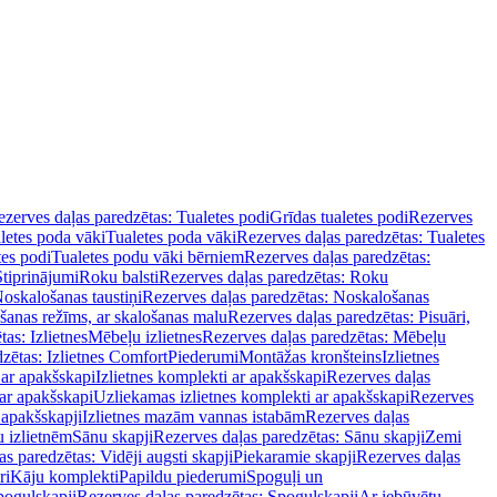
zerves daļas paredzētas: Tualetes podi
Grīdas tualetes podi
Rezerves
letes poda vāki
Tualetes poda vāki
Rezerves daļas paredzētas: Tualetes
tes podi
Tualetes podu vāki bērniem
Rezerves daļas paredzētas:
Stiprinājumi
Roku balsti
Rezerves daļas paredzētas: Roku
oskalošanas taustiņi
Rezerves daļas paredzētas: Noskalošanas
ošanas režīms, ar skalošanas malu
Rezerves daļas paredzētas: Pisuāri,
as: Izlietnes
Mēbeļu izlietnes
Rezerves daļas paredzētas: Mēbeļu
zētas: Izlietnes Comfort
Piederumi
Montāžas kronšteins
Izlietnes
 ar apakšskapi
Izlietnes komplekti ar apakšskapi
Rezerves daļas
 ar apakšskapi
Uzliekamas izlietnes komplekti ar apakšskapi
Rezerves
 apakšskapji
Izlietnes mazām vannas istabām
Rezerves daļas
 izlietnēm
Sānu skapji
Rezerves daļas paredzētas: Sānu skapji
Zemi
s paredzētas: Vidēji augsti skapji
Piekaramie skapji
Rezerves daļas
ri
Kāju komplekti
Papildu piederumi
Spoguļi un
poguļskapji
Rezerves daļas paredzētas: Spoguļskapji
Ar iebūvētu