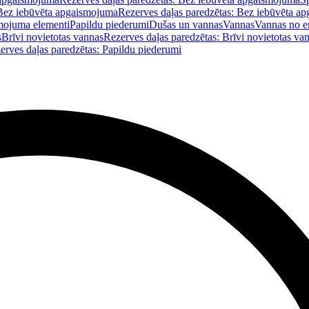
Bez iebūvēta apgaismojuma
Rezerves daļas paredzētas: Bez iebūvēta a
mojuma elementi
Papildu piederumi
Dušas un vannas
Vannas
Vannas no e
s
Brīvi novietotas vannas
Rezerves daļas paredzētas: Brīvi novietotas va
erves daļas paredzētas: Papildu piederumi