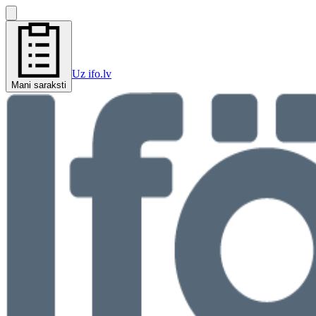
Uz ifo.lv
Mani saraksti