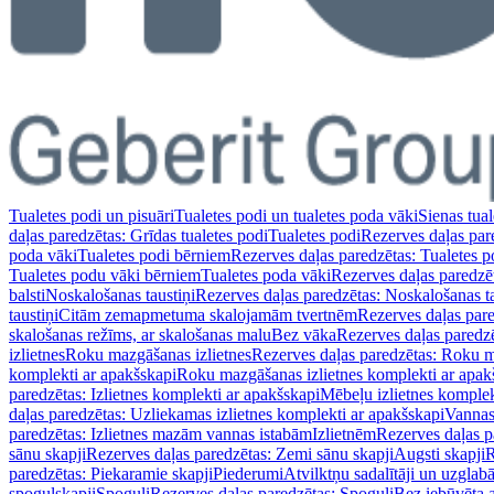
Tualetes podi un pisuāri
Tualetes podi un tualetes poda vāki
Sienas tual
daļas paredzētas: Grīdas tualetes podi
Tualetes podi
Rezerves daļas par
poda vāki
Tualetes podi bērniem
Rezerves daļas paredzētas: Tualetes 
Tualetes podu vāki bērniem
Tualetes poda vāki
Rezerves daļas paredzē
balsti
Noskalošanas taustiņi
Rezerves daļas paredzētas: Noskalošanas ta
taustiņi
Citām zemapmetuma skalojamām tvertnēm
Rezerves daļas pa
skalošanas režīms, ar skalošanas malu
Bez vāka
Rezerves daļas paredz
izlietnes
Roku mazgāšanas izlietnes
Rezerves daļas paredzētas: Roku m
komplekti ar apakšskapi
Roku mazgāšanas izlietnes komplekti ar apak
paredzētas: Izlietnes komplekti ar apakšskapi
Mēbeļu izlietnes komplek
daļas paredzētas: Uzliekamas izlietnes komplekti ar apakšskapi
Vannas
paredzētas: Izlietnes mazām vannas istabām
Izlietnēm
Rezerves daļas p
sānu skapji
Rezerves daļas paredzētas: Zemi sānu skapji
Augsti skapji
R
paredzētas: Piekaramie skapji
Piederumi
Atvilktņu sadalītāji un uzglab
spoguļskapji
Spoguļi
Rezerves daļas paredzētas: Spoguļi
Bez iebūvēta