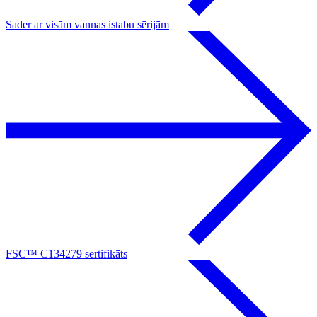
Sader ar visām vannas istabu sērijām
FSC™ C134279 sertifikāts