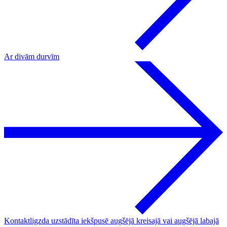
Ar divām durvīm
Kontaktligzda uzstādīta iekšpusē augšējā kreisajā vai augšējā labajā