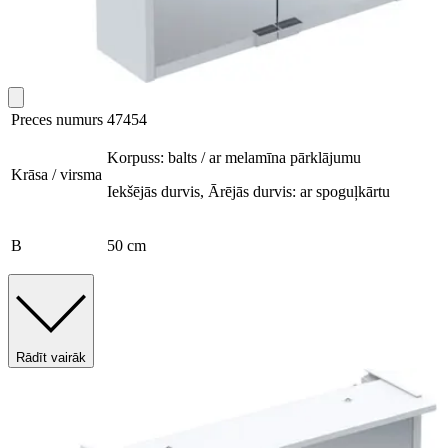
Preces numurs
47454
Korpuss: balts / ar melamīna pārklājumu
Krāsa / virsma
Iekšējās durvis, Ārējās durvis: ar spoguļkārtu
B
50 cm
Rādīt vairāk