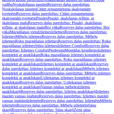
vadība
Noskalošanas taustiņi
Rezerves daļas paredzētas:
Noskalošanas taustiņi
Citām zemapmetuma skalojamām
tvertnēm
Rezerves daļas paredzētas: Citām zemapmetuma
skalojamām tvertnēm
Pisuārs
Pisuāri, skalošanas režīms, ar
skalošanas malu
Rezerves daļas paredzētas: Pisuāri, skalošanas
režīms, ar skalošanas malu
Bez vāka
Rezerves daļas paredzētas: Bez
vāka
Mazgāšanas vieta
Izlietnes
Izlietnes
Rezerves daļas paredzētas:
Izlietnes
Mēbeļu izlietnes
Rezerves daļas paredzētas: Mēbeļu
izlietnes
Roku mazgāšanas izlietnes
Rezerves daļas paredzētas: Roku
mazgāšanas izlietnes
Stūra izlietnes
Izlietnes Comfort
Rezerves daļas
paredzētas: Izlietnes Comfort
Piederumi
Montāžas kronšteins
Izlietnes
komplekti ar apakšskapi
Roku mazgāšanas izlietnes komplekti ar
apakšskapi
Rezerves daļas paredzētas: Roku mazgāšanas izlietnes
komplekti ar apakšskapi
Izlietnes komplekti ar apakšskapi
Rezerves
daļas paredzētas: Izlietnes komplekti ar apakšskapi
Mēbeļu izlietnes
komplekti ar apakšskapi
Rezerves daļas paredzētas: Mēbeļu izlietnes
komplekti ar apakšskapi
Uzliekamas izlietnes komplekti ar
apakšskapi
Rezerves daļas paredzētas: Uzliekamas izlietnes
komplekti ar apakšskapi
Vannas istabas mēbeles
Izlietņu
apakšskapji
Rezerves daļas paredzētas: Izlietņu apakšskapji
Izlietnes
mazām vannas istabām
Rezerves daļas paredzētas: Izlietnes mazām
vannas istabām
Izlietnēm
Rezerves daļas paredzētas: Izlietnēm
Mēbeļu
izlietnēm
Rezerves daļas paredzētas: Mēbeļu izlietnēm
Sānu
skapji
Rezerves daļas paredzētas: Sānu skapji
Zemi sānu