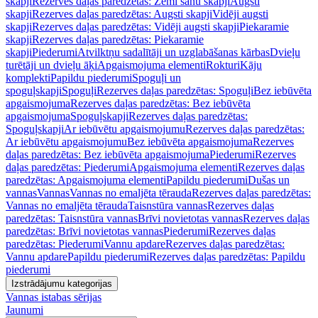
skapji
Rezerves daļas paredzētas: Zemi sānu skapji
Augsti
skapji
Rezerves daļas paredzētas: Augsti skapji
Vidēji augsti
skapji
Rezerves daļas paredzētas: Vidēji augsti skapji
Piekaramie
skapji
Rezerves daļas paredzētas: Piekaramie
skapji
Piederumi
Atvilktņu sadalītāji un uzglabāšanas kārbas
Dvieļu
turētāji un dvieļu āķi
Apgaismojuma elementi
Rokturi
Kāju
komplekti
Papildu piederumi
Spoguļi un
spoguļskapji
Spoguļi
Rezerves daļas paredzētas: Spoguļi
Bez iebūvēta
apgaismojuma
Rezerves daļas paredzētas: Bez iebūvēta
apgaismojuma
Spoguļskapji
Rezerves daļas paredzētas:
Spoguļskapji
Ar iebūvētu apgaismojumu
Rezerves daļas paredzētas:
Ar iebūvētu apgaismojumu
Bez iebūvēta apgaismojuma
Rezerves
daļas paredzētas: Bez iebūvēta apgaismojuma
Piederumi
Rezerves
daļas paredzētas: Piederumi
Apgaismojuma elementi
Rezerves daļas
paredzētas: Apgaismojuma elementi
Papildu piederumi
Dušas un
vannas
Vannas
Vannas no emaljēta tērauda
Rezerves daļas paredzētas:
Vannas no emaljēta tērauda
Taisnstūra vannas
Rezerves daļas
paredzētas: Taisnstūra vannas
Brīvi novietotas vannas
Rezerves daļas
paredzētas: Brīvi novietotas vannas
Piederumi
Rezerves daļas
paredzētas: Piederumi
Vannu apdare
Rezerves daļas paredzētas:
Vannu apdare
Papildu piederumi
Rezerves daļas paredzētas: Papildu
piederumi
Izstrādājumu kategorijas
Vannas istabas sērijas
Jaunumi