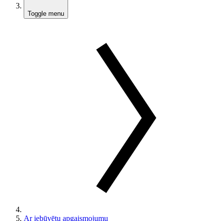
Toggle menu
Ar iebūvētu apgaismojumu