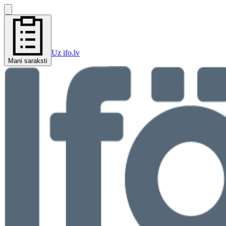
Uz ifo.lv
Mani saraksti