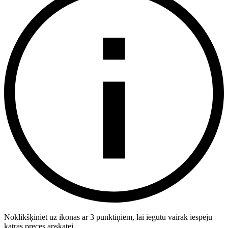
Noklikšķiniet uz ikonas ar 3 punktiņiem, lai iegūtu vairāk iespēju
katras preces apskatei.