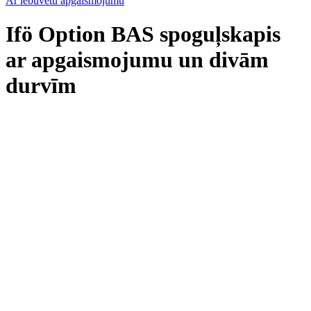
Ar iebūvētu apgaismojumu
Ifö Option BAS spoguļskapis
ar apgaismojumu un divām
durvīm