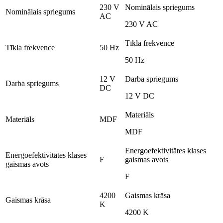
230 V
Nominālais spriegums
Nominālais spriegums
AC
230 V AC
Tīkla frekvence
Tīkla frekvence
50 Hz
50 Hz
12 V
Darba spriegums
Darba spriegums
DC
12 V DC
Materiāls
Materiāls
MDF
MDF
Energoefektivitātes klases
Energoefektivitātes klases
F
gaismas avots
gaismas avots
F
4200
Gaismas krāsa
Gaismas krāsa
K
4200 K