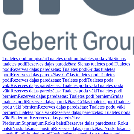
Tualetes podi un pisuāri
Tualetes podi un tualetes poda vāki
Sienas
tualetes podi
Rezerves daļas paredzētas: Sienas tualetes podi
Tualetes
podi
Rezerves daļas paredzētas: Tualetes podi
Grīdas tualetes
podi
Rezerves daļas paredzētas: Grīdas tualetes podi
Tualetes
podi
Rezerves daļas paredzētas: Tualetes podi
Tualetes poda
vāki
Rezerves daļas paredzētas: Tualetes poda vāki
Tualetes poda
vāki
Rezerves daļas paredzētas: Tualetes poda vāki
Tualetes podi
bērniem
Rezerves daļas paredzētas: Tualetes podi bērniem
Grīdas
tualetes podi
Rezerves daļas paredzētas: Grīdas tualetes podi
Tualetes
podu vāki bērniem
Rezerves daļas paredzētas: Tualetes podu vāki
bērniem
Tualetes poda vāki
Rezerves daļas paredzētas: Tualetes poda
vāki
Piederumi
Rezerves daļas paredzētas:
Piederumi
Stiprinājumi
Roku balsti
Rezerves daļas paredzētas: Roku
balsti
Noskalošanas taustiņi
Rezerves daļas paredzētas: Noskalošanas
taustiņi
Papildu piederumi
Noskalošanas taustiņi un tualetes poda