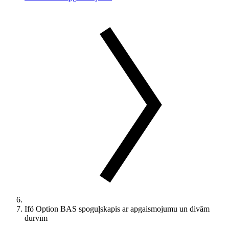
Ifö Option BAS spoguļskapis ar apgaismojumu un divām
durvīm