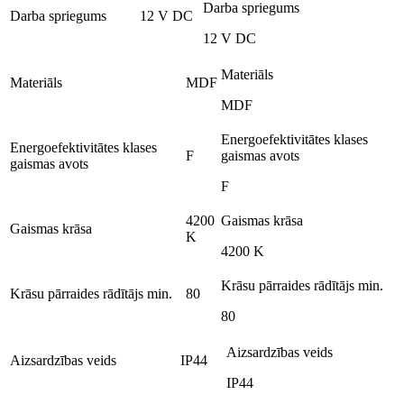
Darba spriegums
Darba spriegums
12 V DC
12 V DC
Materiāls
Materiāls
MDF
MDF
Energoefektivitātes klases
Energoefektivitātes klases
F
gaismas avots
gaismas avots
F
4200
Gaismas krāsa
Gaismas krāsa
K
4200 K
Krāsu pārraides rādītājs min.
Krāsu pārraides rādītājs min.
80
80
Aizsardzības veids
Aizsardzības veids
IP44
IP44