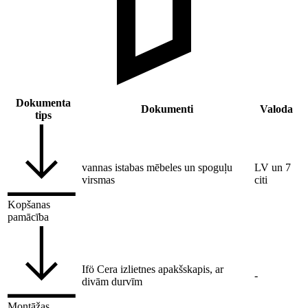
Dokumenta
Dokumenti
Valoda
tips
vannas istabas mēbeles un spoguļu
LV un 7
virsmas
citi
Kopšanas
pamācība
Ifö Cera izlietnes apakšskapis, ar
-
divām durvīm
Montāžas