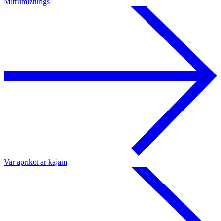
Mitrumizturīgs
Var aprīkot ar kājām