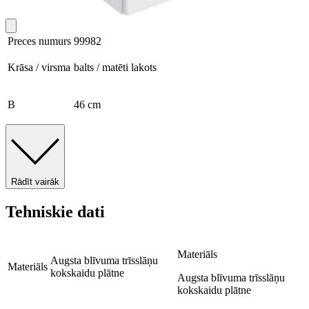
Preces numurs
99982
Krāsa / virsma
balts / matēti lakots
B
46 cm
Rādīt vairāk
Tehniskie dati
Materiāls
Augsta blīvuma trīsslāņu
Materiāls
kokskaidu plātne
Augsta blīvuma trīsslāņu
kokskaidu plātne