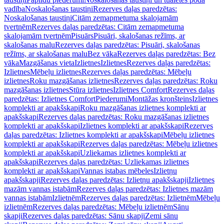
vadība
Noskalošanas taustiņi
Rezerves daļas paredzētas:
Noskalošanas taustiņi
Citām zemapmetuma skalojamām
tvertnēm
Rezerves daļas paredzētas: Citām zemapmetuma
skalojamām tvertnēm
Pisuārs
Pisuāri, skalošanas režīms, ar
skalošanas malu
Rezerves daļas paredzētas: Pisuāri, skalošanas
režīms, ar skalošanas malu
Bez vāka
Rezerves daļas paredzētas: Bez
vāka
Mazgāšanas vieta
Izlietnes
Izlietnes
Rezerves daļas paredzētas:
Izlietnes
Mēbeļu izlietnes
Rezerves daļas paredzētas: Mēbeļu
izlietnes
Roku mazgāšanas izlietnes
Rezerves daļas paredzētas: Roku
mazgāšanas izlietnes
Stūra izlietnes
Izlietnes Comfort
Rezerves daļas
paredzētas: Izlietnes Comfort
Piederumi
Montāžas kronšteins
Izlietnes
komplekti ar apakšskapi
Roku mazgāšanas izlietnes komplekti ar
apakšskapi
Rezerves daļas paredzētas: Roku mazgāšanas izlietnes
komplekti ar apakšskapi
Izlietnes komplekti ar apakšskapi
Rezerves
daļas paredzētas: Izlietnes komplekti ar apakšskapi
Mēbeļu izlietnes
komplekti ar apakšskapi
Rezerves daļas paredzētas: Mēbeļu izlietnes
komplekti ar apakšskapi
Uzliekamas izlietnes komplekti ar
apakšskapi
Rezerves daļas paredzētas: Uzliekamas izlietnes
komplekti ar apakšskapi
Vannas istabas mēbeles
Izlietņu
apakšskapji
Rezerves daļas paredzētas: Izlietņu apakšskapji
Izlietnes
mazām vannas istabām
Rezerves daļas paredzētas: Izlietnes mazām
vannas istabām
Izlietnēm
Rezerves daļas paredzētas: Izlietnēm
Mēbeļu
izlietnēm
Rezerves daļas paredzētas: Mēbeļu izlietnēm
Sānu
skapji
Rezerves daļas paredzētas: Sānu skapji
Zemi sānu