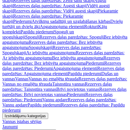
skapji
Rezerves daļas paredzētas: Zemi sānu skapji
Augsti
skapji
Rezerves daļas paredzētas: Augsti skapji
Vidēji augsti
skapji
Rezerves daļas paredzētas: Vidēji augsti skapji
Piekaramie
skapji
Rezerves daļas paredzētas: Piekaramie
skapji
Piederumi
Atvilktņu sadalītāji un uzglabāšanas kārbas
Dvieļu
turētāji un dvieļu āķi
Apgaismojuma elementi
Rokturi
Kāju
komplekti
Papildu piederumi
Spoguļi un
spoguļskapji
Spoguļi
Rezerves daļas paredzētas: Spoguļi
Bez iebūvēta
apgaismojuma
Rezerves daļas paredzētas: Bez iebūvēta
apgaismojuma
Spoguļskapji
Rezerves daļas paredzētas:
Spoguļskapji
Ar iebūvētu apgaismojumu
Rezerves daļas paredzētas:
Ar iebūvētu apgaismojumu
Bez iebūvēta apgaismojuma
Rezerves
daļas paredzētas: Bez iebūvēta apgaismojuma
Piederumi
Rezerves
daļas paredzētas: Piederumi
Apgaismojuma elementi
Rezerves daļas
paredzētas: Apgaismojuma elementi
Papildu piederumi
Dušas un
vannas
Vannas
Vannas no emaljēta tērauda
Rezerves daļas paredzētas:
Vannas no emaljēta tērauda
Taisnstūra vannas
Rezerves daļas
paredzētas: Taisnstūra vannas
Brīvi novietotas vannas
Rezerves daļas
paredzētas: Brīvi novietotas vannas
Piederumi
Rezerves daļas
paredzētas: Piederumi
Vannu apdare
Rezerves daļas paredzētas:
Vannu apdare
Papildu piederumi
Rezerves daļas paredzētas: Papildu
piederumi
Izstrādājumu kategorijas
Vannas istabas sērijas
Jaunumi