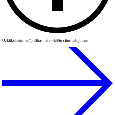
Uzklikšķiniet uz īpašības, lai meklētu citus ražojumus