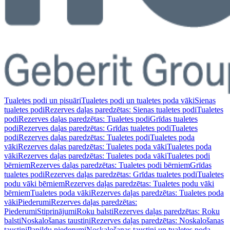
Tualetes podi un pisuāri
Tualetes podi un tualetes poda vāki
Sienas
tualetes podi
Rezerves daļas paredzētas: Sienas tualetes podi
Tualetes
podi
Rezerves daļas paredzētas: Tualetes podi
Grīdas tualetes
podi
Rezerves daļas paredzētas: Grīdas tualetes podi
Tualetes
podi
Rezerves daļas paredzētas: Tualetes podi
Tualetes poda
vāki
Rezerves daļas paredzētas: Tualetes poda vāki
Tualetes poda
vāki
Rezerves daļas paredzētas: Tualetes poda vāki
Tualetes podi
bērniem
Rezerves daļas paredzētas: Tualetes podi bērniem
Grīdas
tualetes podi
Rezerves daļas paredzētas: Grīdas tualetes podi
Tualetes
podu vāki bērniem
Rezerves daļas paredzētas: Tualetes podu vāki
bērniem
Tualetes poda vāki
Rezerves daļas paredzētas: Tualetes poda
vāki
Piederumi
Rezerves daļas paredzētas:
Piederumi
Stiprinājumi
Roku balsti
Rezerves daļas paredzētas: Roku
balsti
Noskalošanas taustiņi
Rezerves daļas paredzētas: Noskalošanas
taustiņi
Papildu piederumi
Noskalošanas taustiņi un tualetes poda