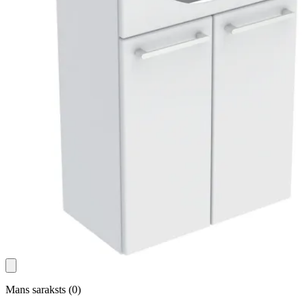
Mans saraksts
(
0
)