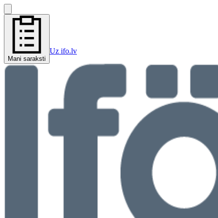
Uz ifo.lv
Mani saraksti